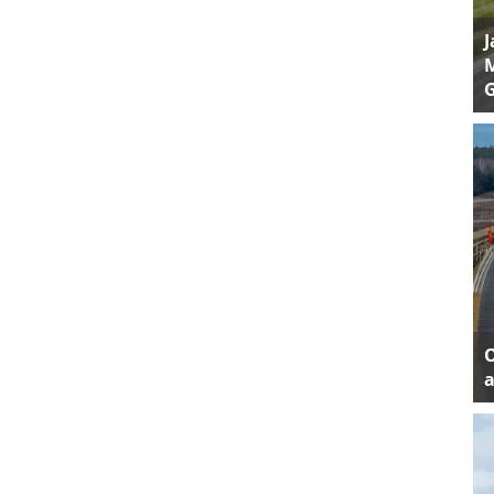
J
M
a