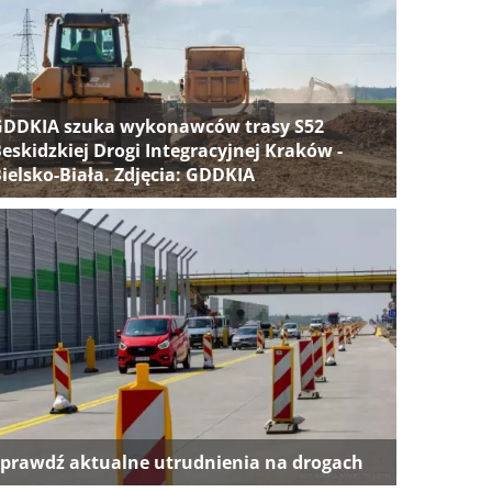
GDDKIA szuka wykonawców trasy S52
eskidzkiej Drogi Integracyjnej Kraków -
ielsko-Biała. Zdjęcia: GDDKIA
prawdź aktualne utrudnienia na drogach