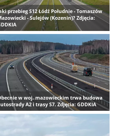
aki przebieg S12 Łódź Południe - Tomaszów
azowiecki - Sulejów (Kozenin)? Zdjęcia:
GDDKIA
Obecnie w woj. mazowieckim trwa budowa
utostrady A2 i trasy S7. Zdjęcia: GDDKIA