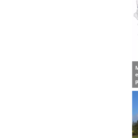
M
e
p