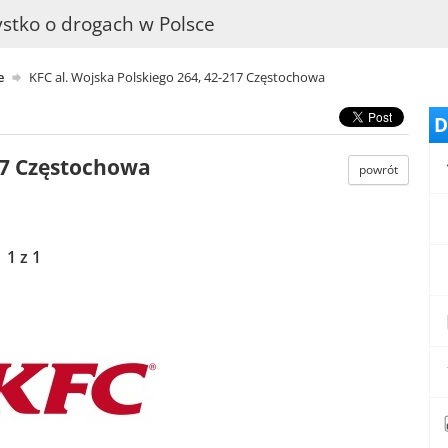
stko o drogach w Polsce
e
KFC al. Wojska Polskiego 264, 42-217 Częstochowa
D
217 Częstochowa
powrót
1 z 1