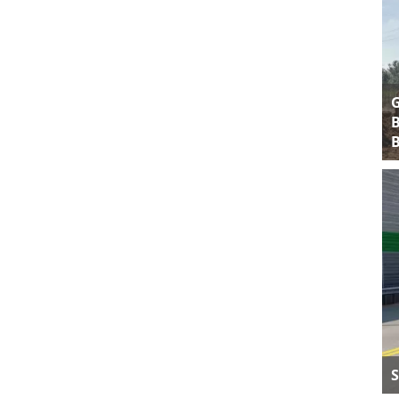
B
B
S