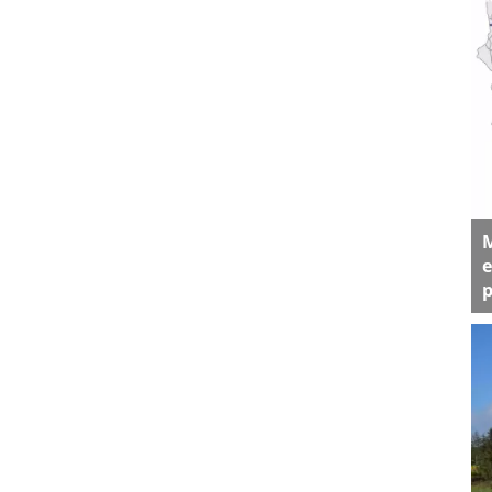
M
e
p