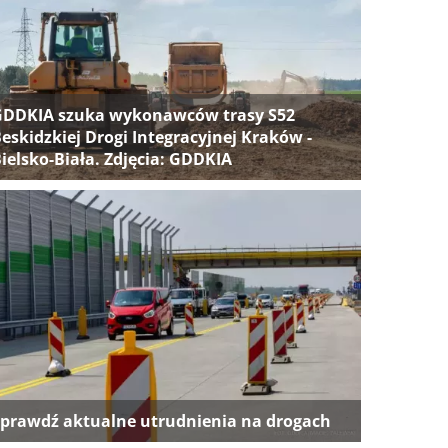
GDDKIA szuka wykonawców trasy S52
eskidzkiej Drogi Integracyjnej Kraków -
ielsko-Biała. Zdjęcia: GDDKIA
prawdź aktualne utrudnienia na drogach