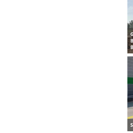
B
B
S