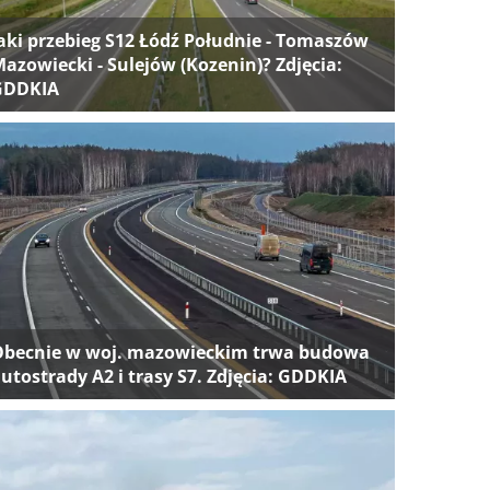
aki przebieg S12 Łódź Południe - Tomaszów
azowiecki - Sulejów (Kozenin)? Zdjęcia:
GDDKIA
Obecnie w woj. mazowieckim trwa budowa
utostrady A2 i trasy S7. Zdjęcia: GDDKIA