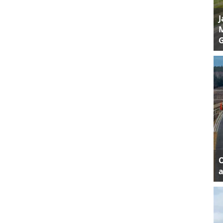
J
M
a