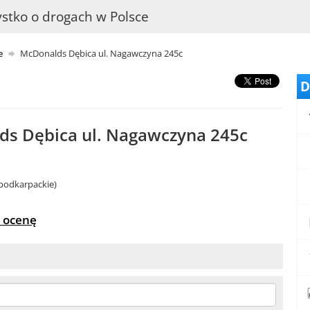
stko o drogach w Polsce
e
McDonalds Dębica ul. Nagawczyna 245c
D
s Dębica ul. Nagawczyna 245c
 podkarpackie)
 ocenę