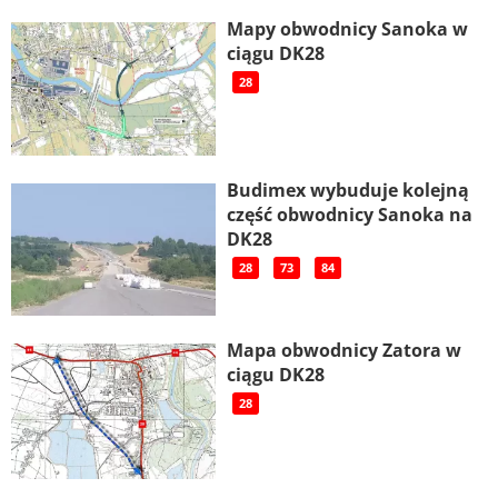
Mapy obwodnicy Sanoka w
ciągu DK28
28
Budimex wybuduje kolejną
część obwodnicy Sanoka na
DK28
28
73
84
Mapa obwodnicy Zatora w
ciągu DK28
28