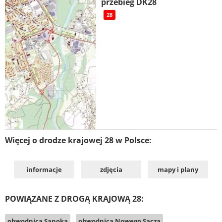
przebieg DK28
28
Więcej o drodze krajowej 28 w Polsce:
informacje
zdjęcia
mapy i plany
POWIĄZANE Z DROGĄ KRAJOWĄ 28:
obwodnica Sanoka
obwodnica Nowego Sącza