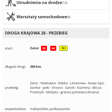
Utrudnienia na drodze
(12)
Warsztaty samochodowe
(6)
DROGA KRAJOWA 28 - PRZEBIEG
Zator
start:
28
44
781
długość drogi:
350 km
Zator - Wadowice - Rabka - Limanowa - Nowy Sącz -
przebieg:
Gorlice - Jasło - Krosno - Sanok - Kuźmina - Bircza -
Przemyśl - Medyka - granica państwa (Ukraina)
województwa:
małopolskie, podkarpackie