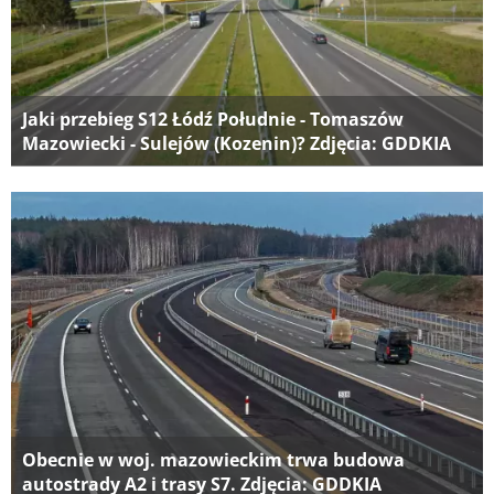
Jaki przebieg S12 Łódź Południe - Tomaszów
Mazowiecki - Sulejów (Kozenin)? Zdjęcia: GDDKIA
Obecnie w woj. mazowieckim trwa budowa
autostrady A2 i trasy S7. Zdjęcia: GDDKIA