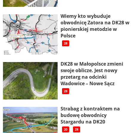
Wiemy kto wybuduje
obwodnicę Zatora na DK28 w
pionierskiej metodzie w
Polsce
28
DK28 w Małopolsce zmieni
swoje oblicze. Jest nowy
przetarg na odcinki
Wadowice – Nowe Sącz
28
Strabag z kontraktem na
budowę obwodnicy
Stargardu na DK20
20
28