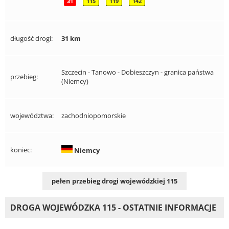
31
115
119
142
długość drogi:
31 km
Szczecin - Tanowo - Dobieszczyn - granica państwa
przebieg:
(Niemcy)
województwa:
zachodniopomorskie
koniec:
Niemcy
pełen przebieg drogi wojewódzkiej 115
DROGA WOJEWÓDZKA 115 - OSTATNIE INFORMACJE