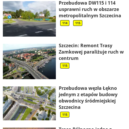
Przebudowa DW115 i 114
usprawni ruch w obszarze
metropolitalnym Szczecina
114
115
Szczecin: Remont Trasy
Zamkowej paraliżuje ruch w
centrum
115
Przebudowa węzła Łękno
jednym z etapów budowy
obwodnicy śródmiejskiej
Szczecina
115