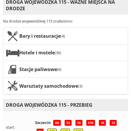
DROGA WOJEWÓDZKA 115 - WAŻNE MIEJSCA NA
DRODZE
Na drodze wojewódzkiej 115 znaleziono:
Bary i restauracje
(4)
Hotele i motele
(36)
Stacje paliwowe
(6)
Warsztaty samochodowe
(3)
DROGA WOJEWÓDZKA 115 - PRZEBIEG
Szczecin
A6
S3
S6
S10
10
13
start: