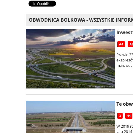
OBWODNICA BOLKOWA - WSZYSTKIE INFOR
Inwest
A4
A
Prawie 3
ekspresów
m.in. odc
Te obw
3
44
W 2019 r
lata 2014