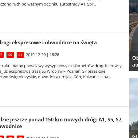
zczono ruch po ważnym odcinku autostrady A1. Spr...
rogi ekspresowe i obwodnice na święta
2019-12-20 | 18:28
7
S5
S7
Ob
au
c roku mamy prawdziwy wysyp nowych kilometrów dróg. Kierowcy
 już ekspresową trasą S5 Wrocław – Poznań, S7 przez całe
wo świętokrzyskie, obwodnicą omijają Górę Kalwarię, a na...
dzie jeszcze ponad 150 km nowych dróg: A1, S5, S7,
obwodnice
GD