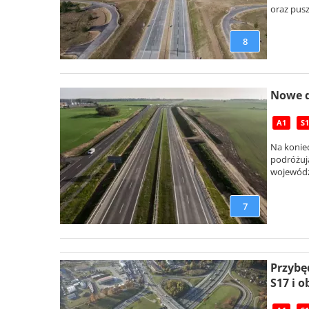
oraz pus
8
Nowe d
A1
S1
Na konie
podróżują
województ
7
Przybę
S17 i 