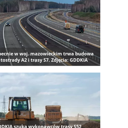
ecnie w woj. mazowieckim trwa budowa
tostrady A2 i trasy S7. Zdjęcia: GDDKIA
DKIA szuka wykonawców trasy S52