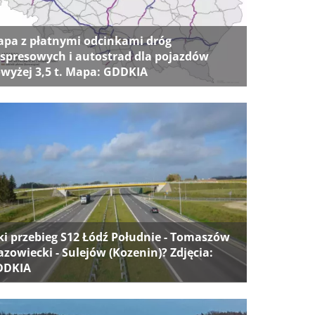
pa z płatnymi odcinkami dróg
spresowych i autostrad dla pojazdów
wyżej 3,5 t. Mapa: GDDKIA
ki przebieg S12 Łódź Południe - Tomaszów
zowiecki - Sulejów (Kozenin)? Zdjęcia:
DDKIA