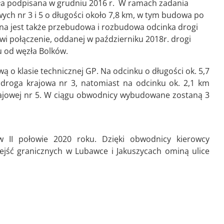
 podpisana w grudniu 2016 r. W ramach zadania
ch nr 3 i 5 o długości około 7,8 km, w tym budowa po
na jest także przebudowa i rozbudowa odcinka drogi
iwi połączenie, oddanej w październiku 2018r. drogi
u od węzła Bolków.
o klasie technicznej GP. Na odcinku o długości ok. 5,7
droga krajowa nr 3, natomiast na odcinku ok. 2,1 km
rajowej nr 5. W ciągu obwodnicy wybudowane zostaną 3
 II połowie 2020 roku. Dzięki obwodnicy kierowcy
zejść granicznych w Lubawce i Jakuszycach ominą ulice