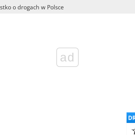
stko o drogach w Polsce
ad
DR