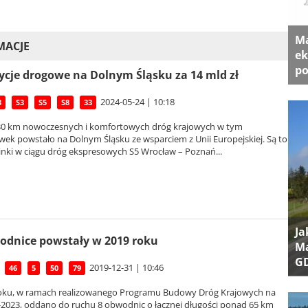
Ma
MACJE
ek
po
ycje drogowe na Dolnym Śląsku za 14 mld zł
2024-05-24 | 10:18
8
S3
S5
S8
33
30 km nowoczesnych i komfortowych dróg krajowych w tym
ek powstało na Dolnym Śląsku ze wsparciem z Unii Europejskiej. Są to
inki w ciągu dróg ekspresowych S5 Wrocław – Poznań...
Ja
odnice powstały w 2019 roku
Ma
G
2019-12-31 | 10:46
46
5
50
79
oku, w ramach realizowanego Programu Budowy Dróg Krajowych na
-2023, oddano do ruchu 8 obwodnic o łącznej długości ponad 65 km