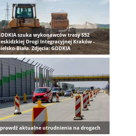
GDDKIA szuka wykonawców trasy S52
eskidzkiej Drogi Integracyjnej Kraków -
ielsko-Biała. Zdjęcia: GDDKIA
prawdź aktualne utrudnienia na drogach