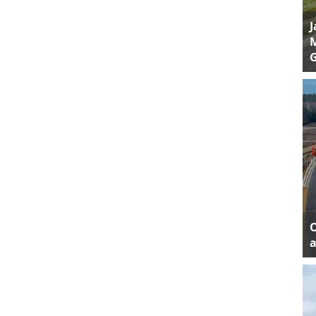
J
M
a