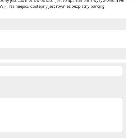
ony jest 200 metrów od lasu. Jest to apartament z wyżywieniem we
iFi. Na miejscu dostępny jest również bezpłatny parking.