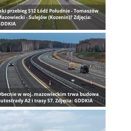
aki przebieg S12 Łódź Południe - Tomaszów
azowiecki - Sulejów (Kozenin)? Zdjęcia:
GDDKIA
Obecnie w woj. mazowieckim trwa budowa
utostrady A2 i trasy S7. Zdjęcia: GDDKIA