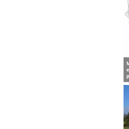
M
e
p