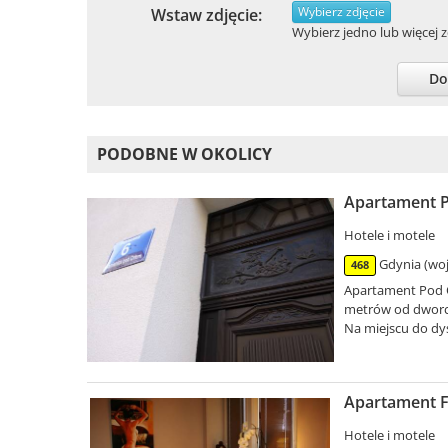
Wybierz zdjęcie
Wstaw zdjęcie:
Wybierz jedno lub więcej zd
Do
PODOBNE W OKOLICY
Apartament P
Hotele i motele
Gdynia (woj
468
Apartament Pod O
metrów od dworca
Na miejscu do dysp
Apartament F
Hotele i motele