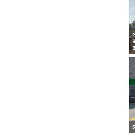
B
B
S