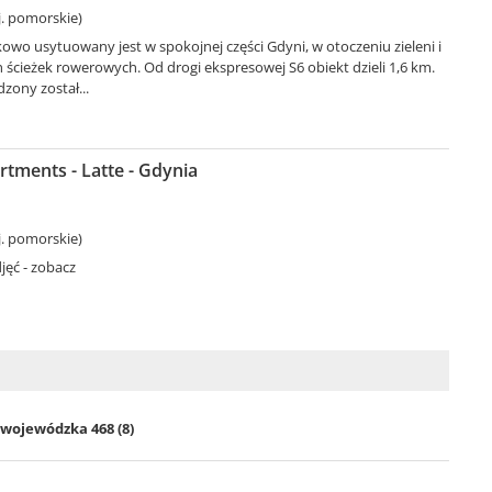
. pomorskie)
wo usytuowany jest w spokojnej części Gdyni, w otoczeniu zieleni i
h ścieżek rowerowych. Od drogi ekspresowej S6 obiekt dzieli 1,6 km.
zony został...
tments - Latte - Gdynia
. pomorskie)
jęć - zobacz
 wojewódzka 468 (8)