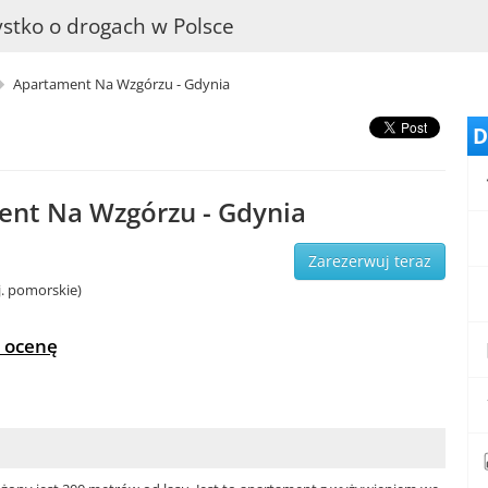
stko o drogach w Polsce
Apartament Na Wzgórzu - Gdynia
D
nt Na Wzgórzu - Gdynia
Zarezerwuj teraz
. pomorskie)
 ocenę