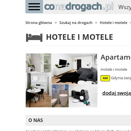
Wszy
Strona główna
Szukaj na drogach
Hotele i motele
HOTELE I MOTELE
Apartame
Hotele i motele
Gdynia (woj
468
dodaj swoją
O NAS