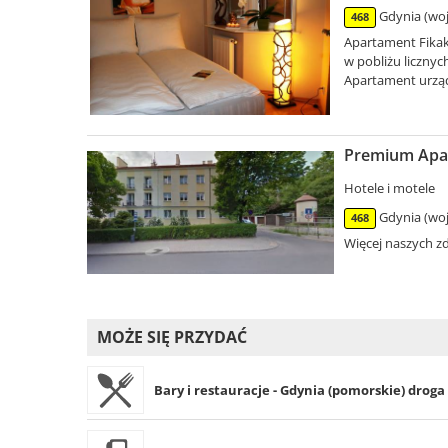
Gdynia (woj
468
Apartament Fikako
w pobliżu licznyc
Apartament urząd
Premium Apar
Hotele i motele
Gdynia (woj
468
Więcej naszych zd
MOŻE SIĘ PRZYDAĆ
Bary i restauracje - Gdynia (pomorskie) droga