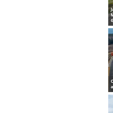
J
M
a