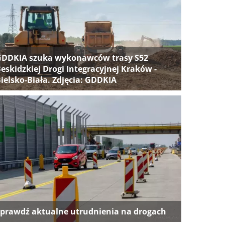
GDDKIA szuka wykonawców trasy S52
eskidzkiej Drogi Integracyjnej Kraków -
ielsko-Biała. Zdjęcia: GDDKIA
prawdź aktualne utrudnienia na drogach