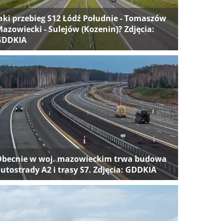
aki przebieg S12 Łódź Południe - Tomaszów
azowiecki - Sulejów (Kozenin)? Zdjęcia:
GDDKIA
Obecnie w woj. mazowieckim trwa budowa
utostrady A2 i trasy S7. Zdjęcia: GDDKIA