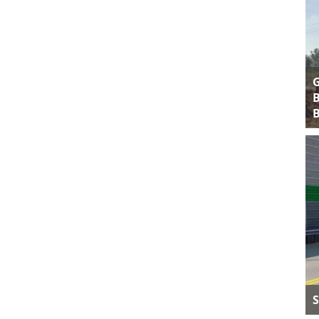
B
B
S