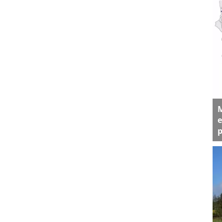
M
e
p