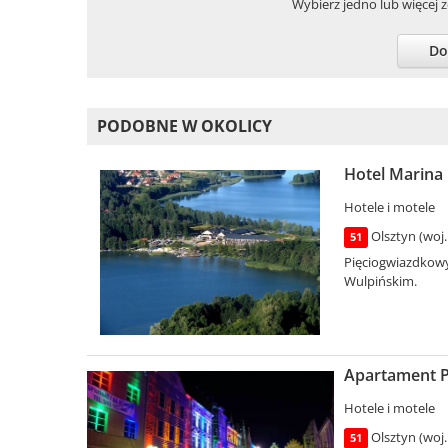
Wybierz jedno lub więcej zd
Do
PODOBNE W OKOLICY
Hotel Marina 
Hotele i motele
Olsztyn (woj
51
Pięciogwiazdkowy
Wulpińskim.
Apartament P
Hotele i motele
Olsztyn (woj
51