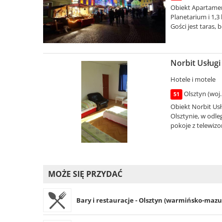
Obiekt Apartament
Planetarium i 1,
Gości jest taras, b
Norbit Usługi
Hotele i motele
Olsztyn (woj
51
Obiekt Norbit Usł
Olsztynie, w odle
pokoje z telewizo
MOŻE SIĘ PRZYDAĆ
Bary i restauracje - Olsztyn (warmińsko-mazur