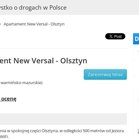
stko o drogach w Polsce
Apartament New Versal - Olsztyn
D
nt New Versal - Olsztyn
Zarezerwuj teraz
. warmińsko-mazurskie)
 ocenę
a w spokojnej części Olsztyna, w odległości 500 metrów od Jeziora
WiFi.