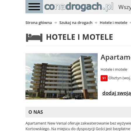
Wszy
Strona główna
Szukaj na drogach
Hotele i motele
HOTELE I MOTELE
Apartame
Hotele i motele
Olsztyn (woj
51
dodaj swoją
O NAS
Apartament New Versal oferuje zakwaterowanie bez wyżywieni
Kortowskiego. Na miejscu do dyspozycji Gości jest bezpłatne 