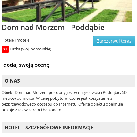
Dom nad Morzem - Poddąbie
Hotele i motele
Zarezerwuj teraz
Ustka (woj. pomorskie)
21
dodaj swoją ocenę
O NAS
Obiekt Dom nad Morzem położony jest w miejscowości Poddąbie, 500
metrów od morza. W cenę pobytu wliczone jest korzystanie z
bezprzewodowego dostępu do Internetu. Oferta obiektu obejmuje
pokoje z telewizorem i balkonem.
HOTEL – SZCZEGÓŁOWE INFORMACJE