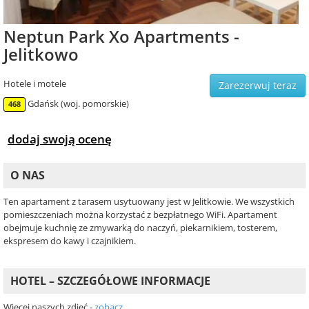
Neptun Park Xo Apartments -
Jelitkowo
Hotele i motele
Zarezerwuj teraz
Gdańsk (woj. pomorskie)
468
dodaj swoją ocenę
O NAS
Ten apartament z tarasem usytuowany jest w Jelitkowie. We wszystkich
pomieszczeniach można korzystać z bezpłatnego WiFi. Apartament
obejmuje kuchnię ze zmywarką do naczyń, piekarnikiem, tosterem,
ekspresem do kawy i czajnikiem.
HOTEL – SZCZEGÓŁOWE INFORMACJE
Więcej naszych zdjęć -
zobacz