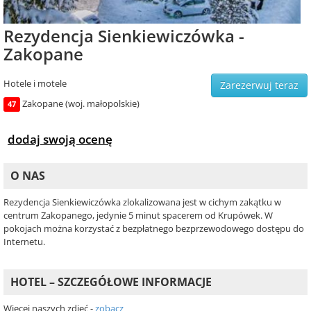
Rezydencja Sienkiewiczówka -
Zakopane
Hotele i motele
Zarezerwuj teraz
Zakopane (woj. małopolskie)
47
dodaj swoją ocenę
O NAS
Rezydencja Sienkiewiczówka zlokalizowana jest w cichym zakątku w
centrum Zakopanego, jedynie 5 minut spacerem od Krupówek. W
pokojach można korzystać z bezpłatnego bezprzewodowego dostępu do
Internetu.
HOTEL – SZCZEGÓŁOWE INFORMACJE
Więcej naszych zdjęć -
zobacz