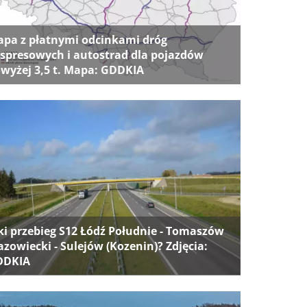
pa z płatnymi odcinkami dróg
spresowych i autostrad dla pojazdów
wyżej 3,5 t. Mapa: GDDKIA
ki przebieg S12 Łódź Południe - Tomaszów
zowiecki - Sulejów (Kozenin)? Zdjęcia:
DDKIA