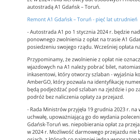
autostradą A1 Gdańsk – Toruń.
Remont A1 Gdańsk – Toruń - pięć lat utrudnień
- Autostrada A1 po 1 stycznia 2024 r. będzie na
ponownego zwolnienia z opłat na trasie A1 Gdań
posiedzeniu swojego rządu. Wcześniej opłata na t
Przypominamy, że zwolnienie z opłat nie oznac
wjazdowych na A1 należy pobrać bilet, natomiast
inkasentowi, który otworzy szlaban - wyjaśnia 
AmberGO, który pozwala na identyfikację numeró
będą podjeżdżać pod szlaban na zjeździe i po z
podróż bez naliczenia opłaty za przejazd.
- Rada Ministrów przyjęła 19 grudnia 2023 r. na
uchwałę, upoważniającą go do wydania poleceni
Gdańsk-Toruń ws. niepobierania opłat za prze
w 2024 r. Możliwość darmowego przejazdu ni
osiach, z których co najmniej jedna wyposażon