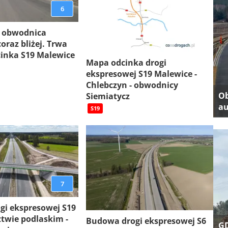
6
 obwodnica
oraz bliżej. Trwa
inka S19 Malewice
Mapa odcinka drogi
ekspresowej S19 Malewice -
Chlebczyn - obwodnicy
Ob
Siemiatycz
au
S19
7
gi ekspresowej S19
twie podlaskim -
Budowa drogi ekspresowej S6
GD