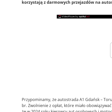
korzystają z darmowych przejazdów na autost
Przypominamy, że autostrada A1 Gdańsk – Toruń
br. Zwolnienie z opłat, które miało obowiązywać
że w 2024 roku kierowcy aut osobowych i motocy