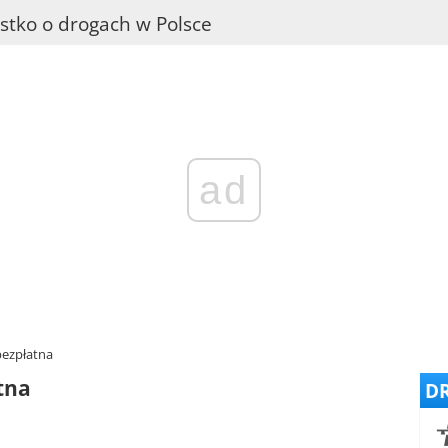
stko o drogach w Polsce
ad
bezpłatna
tna
DR