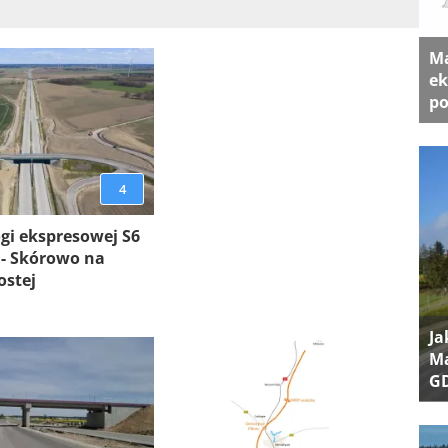
Ma
ek
po
4
gi ekspresowej S6
 - Skórowo na
ostej
Ja
Ma
G