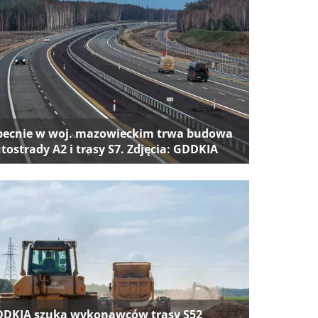
ecnie w woj. mazowieckim trwa budowa
tostrady A2 i trasy S7. Zdjęcia: GDDKIA
DKIA szuka wykonawców trasy S52