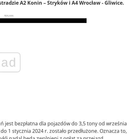
radzie A2 Konin – Stryków i A4 Wrocław - Gliwice.
REKLAMA
ad
 jest bezpłatna dla pojazdów do 3,5 tony od września
 do 1 stycznia 2024 r. zostało przedłużone. Oznacza to,
kli nadal będą zwolnieni z opłat za przejazd