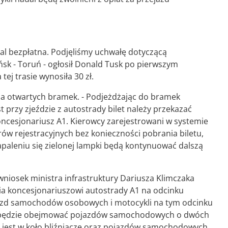
dal bezpłatna. Podjęliśmy uchwałę dotyczącą
sk - Toruń - ogłosił Donald Tusk po pierwszym
ej trasie wynosiła 30 zł.
za otwartych bramek. - Podjeżdżając do bramek
 przy zjeździe z autostrady bilet należy przekazać
koncesjonariusz A1. Kierowcy zarejestrowani w systemie
w rejestracyjnych bez konieczności pobrania biletu,
apaleniu się zielonej lampki będą kontynuować dalszą
 wniosek ministra infrastruktury Dariusza Klimczaka
a koncesjonariuszowi autostrady A1 na odcinku
jazd samochodów osobowych i motocykli na tym odcinku
e będzie obejmować pojazdów samochodowych o dwóch
a jest w koło bliźniacze oraz pojazdów samochodowych