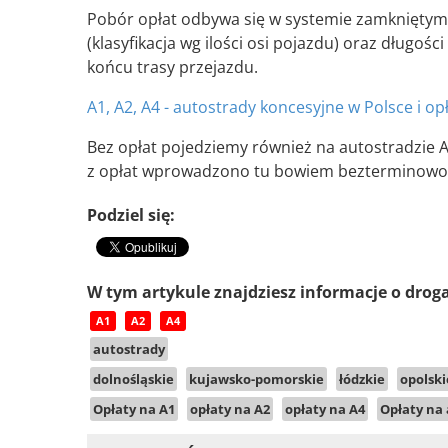
Pobór opłat odbywa się w systemie zamkniętym.
(klasyfikacja wg ilości osi pojazdu) oraz długoś
końcu trasy przejazdu.
A1, A2, A4 - autostrady koncesyjne w Polsce i op
Bez opłat pojedziemy również na autostradzie A
z opłat wprowadzono tu bowiem bezterminowo o
Podziel się:
W tym artykule znajdziesz informacje o drog
A1
A2
A4
autostrady
dolnośląskie
kujawsko-pomorskie
łódzkie
opolski
Opłaty na A1
opłaty na A2
opłaty na A4
Opłaty na