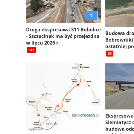
7
Droga ekspresowa S11 Bobolice
Budowa dro
- Szczecinek ma być przejezdna
Bobrowniki
w lipcu 2026 r.
ostatniej pr
S11
S6
Ekspresowa
Siemiatycz c
budowa odc