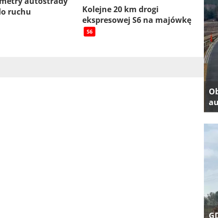
ometry autostrady
Kolejne 20 km drogi
do ruchu
ekspresowej S6 na majówkę
S6
Ob
au
GD