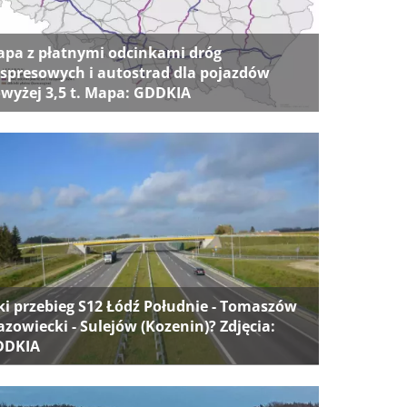
pa z płatnymi odcinkami dróg
spresowych i autostrad dla pojazdów
wyżej 3,5 t. Mapa: GDDKIA
ki przebieg S12 Łódź Południe - Tomaszów
zowiecki - Sulejów (Kozenin)? Zdjęcia:
DDKIA