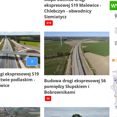
W
ekspresowej S19 Malewice -
Chlebczyn - obwodnicy
Siemiatycz
S19
7
gi ekspresowej S19
twie podlaskim -
Budowa drogi ekspresowej S6
ewice
pomiędzy Słupskiem i
Bobrownikami
S6