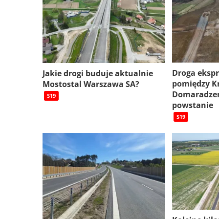
Droga eksp
Jakie drogi buduje aktualnie
pomiędzy K
Mostostal Warszawa SA?
Domaradzem
S19
powstanie
S19