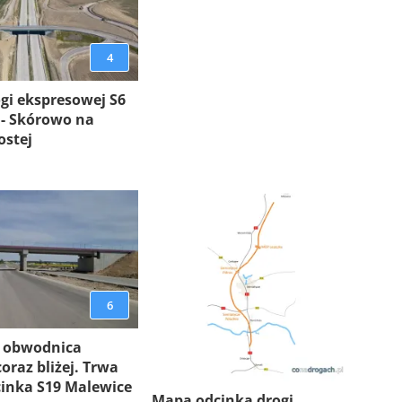
4
gi ekspresowej S6
 - Skórowo na
ostej
6
 obwodnica
oraz bliżej. Trwa
inka S19 Malewice
Mapa odcinka drogi