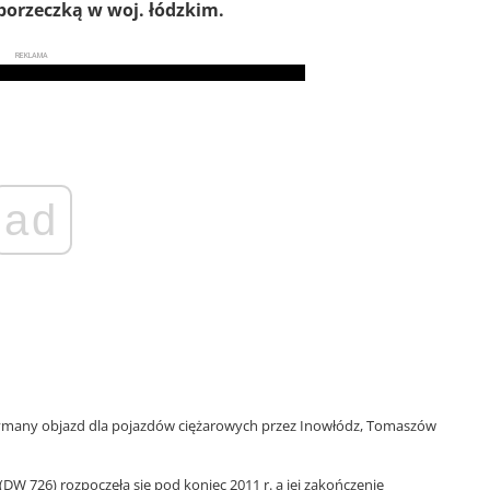
orzeczką w woj. łódzkim.
REKLAMA
ad
zymany objazd dla pojazdów ciężarowych przez Inowłódz, Tomaszów
DW 726) rozpoczęła się pod koniec 2011 r. a jej zakończenie