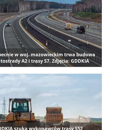
ecnie w woj. mazowieckim trwa budowa
tostrady A2 i trasy S7. Zdjęcia: GDDKIA
DKIA szuka wykonawców trasy S52