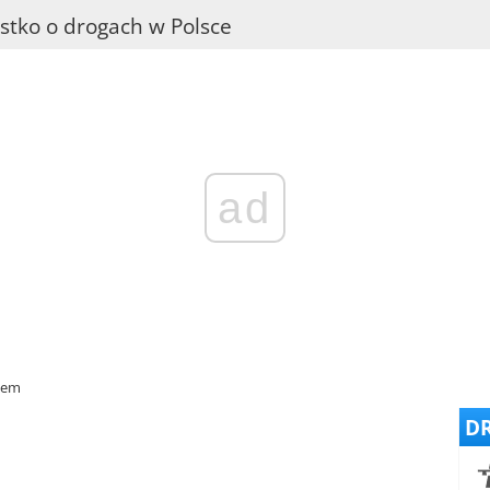
stko o drogach w Polsce
ad
hem
DR