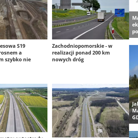
Ma
ek
po
resowa S19
Zachodniopomorskie - w
rosnem a
realizacji ponad 200 km
 szybko nie
nowych dróg
Ja
Ma
G