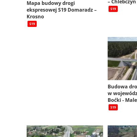
– Chlebczyn
Mapa budowy drogi
ekspresowej S19 Domaradz –
S19
Krosno
S19
Budowa dro
w wojewódz
Boćki - Mal
S19