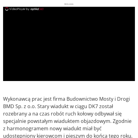
REKLAMA
ad
Wykonawcą prac jest firma Budownictwo Mosty i Drogi
BMD Sp. z o.o. Stary wiadukt w ciągu DK7 został
rozebrany a na czas robót ruch kołowy odbywał się
specjalnie powstałym wiaduktem objazdowym. Zgodnie
z harmonogramem nowy wiadukt miał być
udostępniony kierowcom i pieszym do końca tego roku.