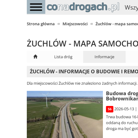
Wszy
Strona główna
Miejscowości
Żuchlów - mapa sam
ŻUCHLÓW - MAPA SAMOCH
Lista dróg
Informacje
ŻUCHLÓW - INFORMACJE O BUDOWIE I RE
Dla miejscowości Żuchlów nie znaleziono żadnych informacji
Budowa drogi
Bobrownika
2026-05-13 |
S6
Trwa budowa 16-
oddaną do ruchu 
droga ma być got