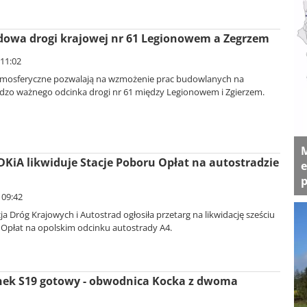
dowa drogi krajowej nr 61 Legionowem a Zegrzem
 11:02
tmosferyczne pozwalają na wzmożenie prac budowlanych na
ardzo ważnego odcinka drogi nr 61 między Legionowem i Zgierzem.
M
DDKiA likwiduje Stacje Poboru Opłat na autostradzie
e
p
 09:42
a Dróg Krajowych i Autostrad ogłosiła przetarg na likwidację sześciu
płat na opolskim odcinku autostrady A4.
nek S19 gotowy - obwodnica Kocka z dwoma