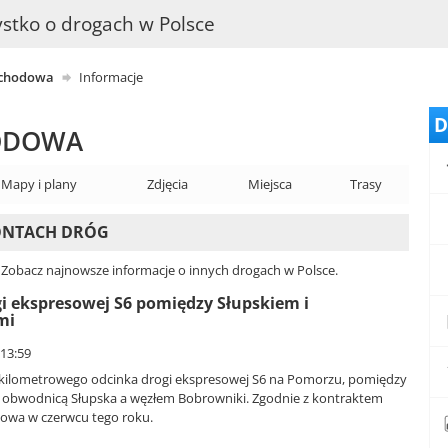
stko o drogach w Polsce
ochodowa
Informacje
D
ODOWA
Mapy i plany
Zdjęcia
Miejsca
Trasy
MONTACH DRÓG
. Zobacz najnowsze informacje o innych drogach w Polsce.
 ekspresowej S6 pomiędzy Słupskiem i
mi
 13:59
kilometrowego odcinka drogi ekspresowej S6 na Pomorzu, pomiędzy
obwodnicą Słupska a węzłem Bobrowniki. Zgodnie z kontraktem
owa w czerwcu tego roku.