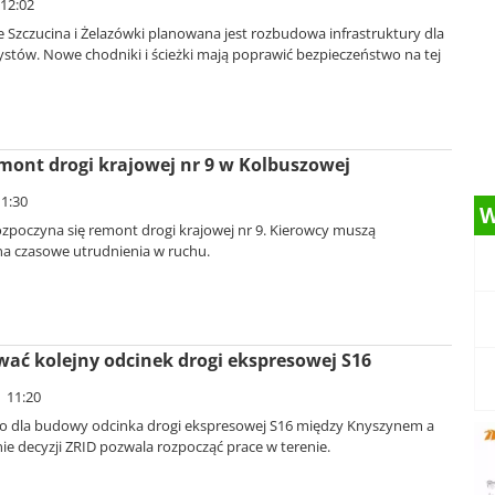
 12:02
 Szczucina i Żelazówki planowana jest rozbudowa infrastruktury dla
ystów. Nowe chodniki i ścieżki mają poprawić bezpieczeństwo na tej
ont drogi krajowej nr 9 w Kolbuszowej
11:30
W
zpoczyna się remont drogi krajowej nr 9. Kierowcy muszą
na czasowe utrudnienia w ruchu.
ć kolejny odcinek drogi ekspresowej S16
| 11:20
atło dla budowy odcinka drogi ekspresowej S16 między Knyszynem a
e decyzji ZRID pozwala rozpocząć prace w terenie.