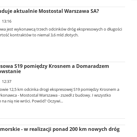
buduje aktualnie Mostostal Warszawa SA?
| 13:16
wa jest wykonawcą trzech odcinków dróg ekspresowych o długości
tość kontraktów to niemal 3,6 mld złotych.
esowa S19 pomiędzy Krosnem a Domaradzem
owstanie
| 12:37
wie 12,5 km odcinka drogi ekspresowej S19 pomiędzy Krosnem a
nawca - Mostostal Warszawa - zszedł z budowy. I wszystko
e na nią nie wróci. Powód? Oczywi...
orskie - w realizacji ponad 200 km nowych dróg