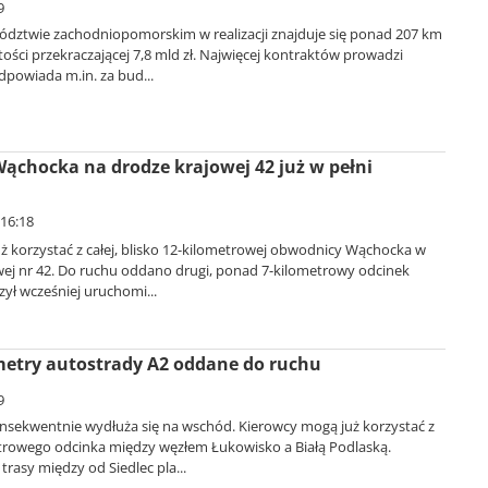
9
dztwie zachodniopomorskim w realizacji znajduje się ponad 207 km
rtości przekraczającej 7,8 mld zł. Najwięcej kontraktów prowadzi
powiada m.in. za bud...
chocka na drodze krajowej 42 już w pełni
 16:18
ż korzystać z całej, blisko 12-kilometrowej obwodnicy Wąchocka w
owej nr 42. Do ruchu oddano drugi, ponad 7-kilometrowy odcinek
zył wcześniej uruchomi...
metry autostrady A2 oddane do ruchu
9
nsekwentnie wydłuża się na wschód. Kierowcy mogą już korzystać z
trowego odcinka między węzłem Łukowisko a Białą Podlaską.
trasy między od Siedlec pla...