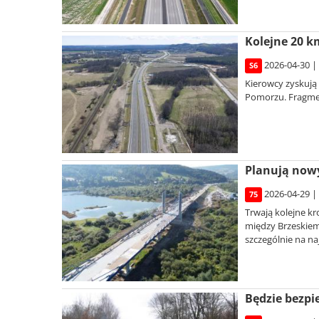
Kolejne 20 k
2026-04-30 |
S6
Kierowcy zyskują
Pomorzu. Fragmen
Planują nowy
2026-04-29 |
75
Trwają kolejne kr
między Brzeskiem
szczególnie na na
Będzie bezpi