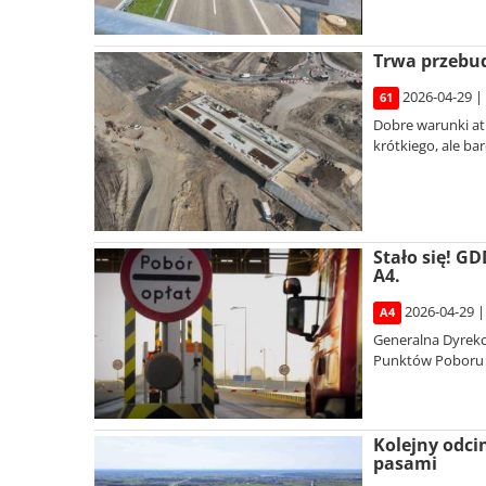
Trwa przebu
2026-04-29 |
61
Dobre warunki a
krótkiego, ale b
Stało się! G
A4.
2026-04-29 |
A4
Generalna Dyrekcj
Punktów Poboru O
Kolejny odci
pasami