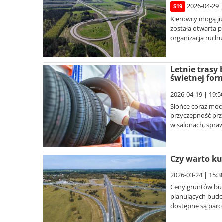
2026-04-29 
S19
Kierowcy mogą ju
została otwarta 
organizacja ruchu
Letnie trasy 
świetnej for
2026-04-19 | 19:5
Słońce coraz mocn
przyczepność prz
w salonach, spraw
Czy warto ku
2026-03-24 | 15:3
Ceny gruntów bud
planujących budo
dostępne są parcel