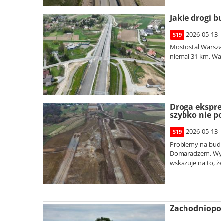
Jakie drogi 
2026-05-13 
S19
Mostostal Warsza
niemal 31 km. War
Droga ekspr
szybko nie p
2026-05-13 
S19
Problemy na budo
Domaradzem. Wyko
wskazuje na to, ż
Zachodniopom