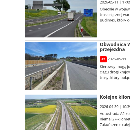
2026-05-11 | 17:0
Obecnie w wojewó
tras o łącznej wa
Budimex, który od
Obwodnica Wą
przejezdna
2026-05-11 |
42
Kierowcy mogą ju
ciągu drogi kraj
trasy, który połąc
Kolejne kilo
2026-04-30 | 10:3
Autostrada A2 ko
niemal 27-kilome
Zakończenie całej 