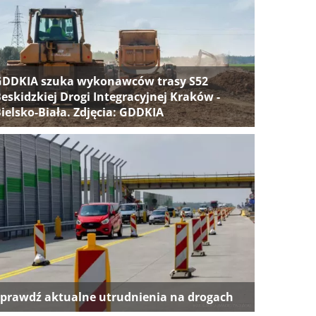
GDDKIA szuka wykonawców trasy S52
eskidzkiej Drogi Integracyjnej Kraków -
ielsko-Biała. Zdjęcia: GDDKIA
prawdź aktualne utrudnienia na drogach