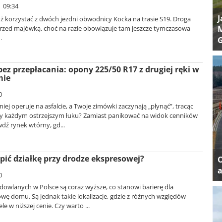
| 09:34
J
ż korzystać z dwóch jezdni obwodnicy Kocka na trasie S19. Droga
M
przed majówką, choć na razie obowiązuje tam jeszcze tymczasowa
.
bez przepłacania: opony 225/50 R17 z drugiej ręki w
mie
0
iej operuje na asfalcie, a Twoje zimówki zaczynają „płynąć”, tracąc
y każdym ostrzejszym łuku? Zamiast panikować na widok cenników
dź rynek wtórny, gd...
pić działkę przy drodze ekspresowej?
a
0
owlanych w Polsce są coraz wyższe, co stanowi barierę dla
wę domu. Są jednak takie lokalizacje, gdzie z różnych względów
e w niższej cenie. Czy warto ...