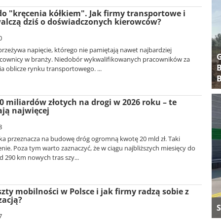
do "kręcenia kółkiem". Jak firmy transportowe i
alczą dziś o doświadczonych kierowców?
0
rzeżywa napięcie, którego nie pamiętają nawet najbardziej
cownicy w branży. Niedobór wykwalifikowanych pracowników za
B
a oblicze rynku transportowego. ...
B
 miliardów złotych na drogi w 2026 roku – te
ają najwięcej
8
ka przeznacza na budowę dróg ogromną kwotę 20 mld zł. Taki
nie. Poza tym warto zaznaczyć, że w ciągu najbliższych miesięcy do
d 290 km nowych tras szy...
zty mobilności w Polsce i jak firmy radzą sobie z
zacją?
S
7