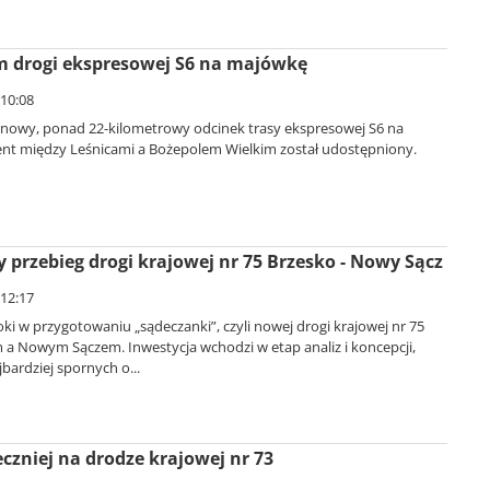
m drogi ekspresowej S6 na majówkę
 10:08
 nowy, ponad 22-kilometrowy odcinek trasy ekspresowej S6 na
t między Leśnicami a Bożepolem Wielkim został udostępniony.
 przebieg drogi krajowej nr 75 Brzesko - Nowy Sącz
 12:17
oki w przygotowaniu „sądeczanki”, czyli nowej drogi krajowej nr 75
 a Nowym Sączem. Inwestycja wchodzi w etap analiz i koncepcji,
jbardziej spornych o...
eczniej na drodze krajowej nr 73