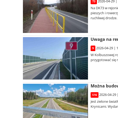
2026-04-29 |
73
Na DK73 w rejonie
pieszych i rowerz
ruchliwej drodze.
Uwaga na rem
2026-04-29 | 
9
W Kolbuszowej ro
przygotować się 
Można budowa
2026-04-29 
S16
Jest zielone świ
Krynicami. Wydani