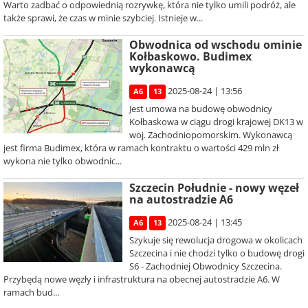
Warto zadbać o odpowiednią rozrywkę, która nie tylko umili podróż, ale
także sprawi, że czas w minie szybciej. Istnieje w...
Obwodnica od wschodu ominie
Kołbaskowo. Budimex
wykonawcą
2025-08-24 | 13:56
A6
13
Jest umowa na budowę obwodnicy
Kołbaskowa w ciągu drogi krajowej DK13 w
woj. Zachodniopomorskim. Wykonawcą
jest firma Budimex, która w ramach kontraktu o wartości 429 mln zł
wykona nie tylko obwodnic...
Szczecin Południe - nowy węzeł
na autostradzie A6
2025-08-24 | 13:45
A6
13
Szykuje się rewolucja drogowa w okolicach
Szczecina i nie chodzi tylko o budowę drogi
S6 - Zachodniej Obwodnicy Szczecina.
Przybędą nowe węzły i infrastruktura na obecnej autostradzie A6. W
ramach bud...