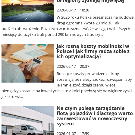
te regiony zyskają najwięcej
2026-03-17 | 18:28
W 2026 roku Polska przeznacza na budowę
dróg ogromną kwotę 20 mld zł. Taki
budżet robi wrażenie. Poza tym warto zaznaczyć, że w ciągu najbliższych
miesięcy do użytku trafi ponad 290 km nowych tras szy...
Jak rosną koszty mobilności w
Polsce i jak firmy radzą sobie z
ich optymalizacją?
2026-02-17 | 20:37
Rosnące koszty prowadzenia firmy
sprawiają, że należy szukać rozwiązań, aby
je zmniejszyć, dzięki czemu więcej
pieniędzy zostanie na inwestycje, a te z kolei przełożą się na większe zyski.
Jakie rozwi...
Na czym polega zarządzanie
flotą pojazdów i dlaczego warto
zainwestować w nowoczesny
system
2026-01-07 | 17:59