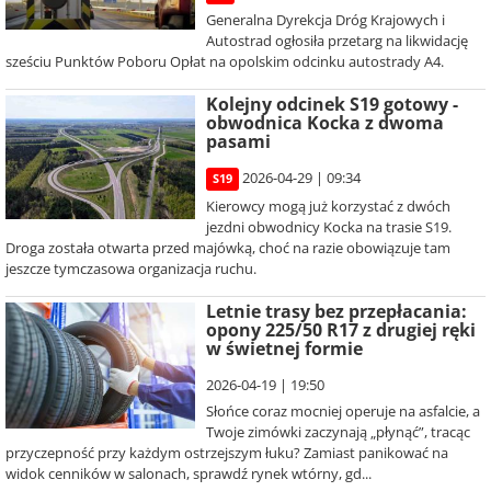
Generalna Dyrekcja Dróg Krajowych i
Autostrad ogłosiła przetarg na likwidację
sześciu Punktów Poboru Opłat na opolskim odcinku autostrady A4.
Kolejny odcinek S19 gotowy -
obwodnica Kocka z dwoma
pasami
2026-04-29 | 09:34
S19
Kierowcy mogą już korzystać z dwóch
jezdni obwodnicy Kocka na trasie S19.
Droga została otwarta przed majówką, choć na razie obowiązuje tam
jeszcze tymczasowa organizacja ruchu.
Letnie trasy bez przepłacania:
opony 225/50 R17 z drugiej ręki
w świetnej formie
2026-04-19 | 19:50
Słońce coraz mocniej operuje na asfalcie, a
Twoje zimówki zaczynają „płynąć”, tracąc
przyczepność przy każdym ostrzejszym łuku? Zamiast panikować na
widok cenników w salonach, sprawdź rynek wtórny, gd...