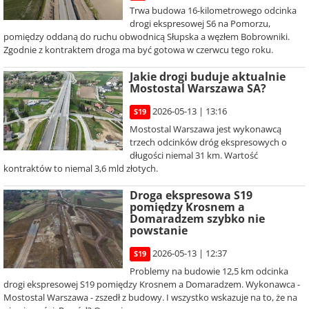
Trwa budowa 16-kilometrowego odcinka
drogi ekspresowej S6 na Pomorzu,
pomiędzy oddaną do ruchu obwodnicą Słupska a węzłem Bobrowniki.
Zgodnie z kontraktem droga ma być gotowa w czerwcu tego roku.
Jakie drogi buduje aktualnie
Mostostal Warszawa SA?
2026-05-13 | 13:16
S19
Mostostal Warszawa jest wykonawcą
trzech odcinków dróg ekspresowych o
długości niemal 31 km. Wartość
kontraktów to niemal 3,6 mld złotych.
Droga ekspresowa S19
pomiędzy Krosnem a
Domaradzem szybko nie
powstanie
2026-05-13 | 12:37
S19
Problemy na budowie 12,5 km odcinka
drogi ekspresowej S19 pomiędzy Krosnem a Domaradzem. Wykonawca -
Mostostal Warszawa - zszedł z budowy. I wszystko wskazuje na to, że na