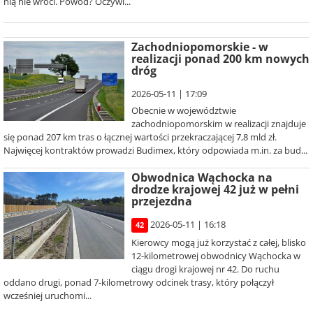
nią nie wróci. Powód? Oczywi...
Zachodniopomorskie - w
realizacji ponad 200 km nowych
dróg
2026-05-11 | 17:09
Obecnie w województwie
zachodniopomorskim w realizacji znajduje
się ponad 207 km tras o łącznej wartości przekraczającej 7,8 mld zł.
Najwięcej kontraktów prowadzi Budimex, który odpowiada m.in. za bud...
Obwodnica Wąchocka na
drodze krajowej 42 już w pełni
przejezdna
2026-05-11 | 16:18
42
Kierowcy mogą już korzystać z całej, blisko
12-kilometrowej obwodnicy Wąchocka w
ciągu drogi krajowej nr 42. Do ruchu
oddano drugi, ponad 7-kilometrowy odcinek trasy, który połączył
wcześniej uruchomi...