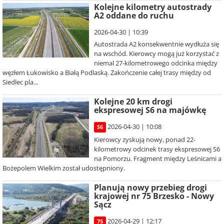
Kolejne kilometry autostrady
A2 oddane do ruchu
2026-04-30 | 10:39
Autostrada A2 konsekwentnie wydłuża się
na wschód. Kierowcy mogą już korzystać z
niemal 27-kilometrowego odcinka między
węzłem Łukowisko a Białą Podlaską. Zakończenie całej trasy między od
Siedlec pla...
Kolejne 20 km drogi
ekspresowej S6 na majówkę
2026-04-30 | 10:08
S6
Kierowcy zyskują nowy, ponad 22-
kilometrowy odcinek trasy ekspresowej S6
na Pomorzu. Fragment między Leśnicami a
Bożepolem Wielkim został udostępniony.
Planują nowy przebieg drogi
krajowej nr 75 Brzesko - Nowy
Sącz
2026-04-29 | 12:17
75