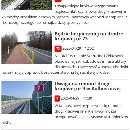
Trwają kolejne kroki w przygotowaniu
„sądeczanki”, czyli nowej drogi krajowej nr
75 między Brzeskiem a Nowym Sączem. Inwestycja wchodzi w etap analiz
i koncepcji, szczególnie na najbardziej spornych o...
Będzie bezpieczniej na drodze
krajowej nr 73
2026-04-29 | 12:02
73
Na DK73 w rejonie Szczucina i Żelazówki
planowana jest rozbudowa infrastruktury
dla pieszych i rowerzystów. Nowe chodniki
i ścieżki mają poprawić bezpieczeństwo na tej ruchliwej drodze.
Uwaga na remont drogi
krajowej nr 9 w Kolbuszowej
2026-04-29 | 11:30
9
W Kolbuszowej rozpoczyna się remont
drogi krajowej nr 9. Kierowcy muszą
przygotować się na czasowe utrudnienia w
ruchu.