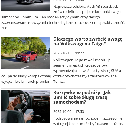
Najnowsza odsłona Audi A3 Sportback
znów redefiniuje pojęcie kompaktowego
samochodu premium. Ten model łączy dynamiczny design,
zaawansowane rozwiązania technologiczne oraz codzienną praktyczność.
Nie...
Dlaczego warto zwrócić uwagę
na Volkswagena Taigo?
2025-10-15 | 11:22
Volkswagen Taigo rewolucjonizuje
segment miejskich crossoverów,
wprowadzając odważną stylistykę SUV-a
coupé do klasy kompaktowej, która dotychczas była zarezerwowana
wyłącznie dla marek premium. Ten s...
Rozrywka w podróży - Jak
umilić sobie długą trasę
samochodem?
2025-10-09 | 17:50
Podróżowanie samochodem, szczególnie
w długiej trasie, może być czasem nużące.