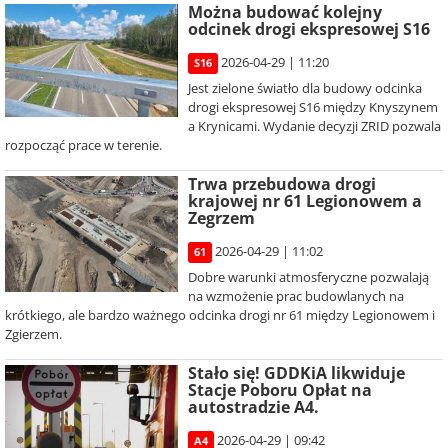
Można budować kolejny
odcinek drogi ekspresowej S16
2026-04-29 | 11:20
S16
Jest zielone światło dla budowy odcinka
drogi ekspresowej S16 między Knyszynem
a Krynicami. Wydanie decyzji ZRID pozwala
rozpocząć prace w terenie.
Trwa przebudowa drogi
krajowej nr 61 Legionowem a
Zegrzem
2026-04-29 | 11:02
61
Dobre warunki atmosferyczne pozwalają
na wzmożenie prac budowlanych na
krótkiego, ale bardzo ważnego odcinka drogi nr 61 między Legionowem i
Zgierzem.
Stało się! GDDKiA likwiduje
Stacje Poboru Opłat na
autostradzie A4.
2026-04-29 | 09:42
A4