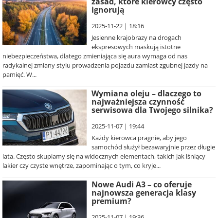
zasad, które kierowcy często
ignorują
2025-11-22 | 18:16
Jesienne krajobrazy na drogach
ekspresowych maskują istotne
niebezpieczeństwa, dlatego zmieniająca się aura wymaga od nas
radykalnej zmiany stylu prowadzenia pojazdu zamiast zgubnej jazdy na
pamięć. W...
Wymiana oleju – dlaczego to
najważniejsza czynność
serwisowa dla Twojego silnika?
2025-11-07 | 19:44
Każdy kierowca pragnie, aby jego
samochód służył bezawaryjnie przez długie
lata. Często skupiamy się na widocznych elementach, takich jak lśniący
lakier czy czyste wnętrze, zapominając o tym, co kryje...
Nowe Audi A3 – co oferuje
najnowsza generacja klasy
premium?
2025-11-07 | 19:36