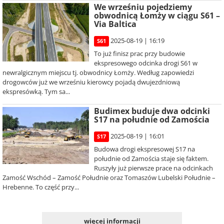
We wrześniu pojedziemy
obwodnicą Łomży w ciągu S61 –
Via Baltica
2025-08-19 | 16:19
S61
To już finisz prac przy budowie
ekspresowego odcinka drogi S61 w
newralgicznym miejscu tj. obwodnicy Łomży. Według zapowiedzi
drogowców już we wrześniu kierowcy pojadą dwujezdniową
ekspresówką. Tym sa...
Budimex buduje dwa odcinki
S17 na południe od Zamościa
2025-08-19 | 16:01
S17
Budowa drogi ekspresowej S17 na
południe od Zamościa staje się faktem.
Ruszyły już pierwsze prace na odcinkach
Zamość Wschód – Zamość Południe oraz Tomaszów Lubelski Południe –
Hrebenne. To część przy...
więcej informacji