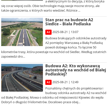
a elektrycznym to decyzja, z którą boryka
się coraz więcej osób. Obie technologie mają swoje mocne strony, ale
także ograniczenia, o których warto wiedzieć. Różnice ...
Stan prac na budowie A2
Siedlce – Biała Podlaska
2025-08-21 | 13:07
A2
Budowa brakujących odcinków autostrady
A2 pomiędzy Warszawą a Białą Podlaską
powoli dobiega końca. To łącznie 50
kilometrów trasy, która powstaje na wschód od Siedlec. Według ostatnich
zapowiedzi dro...
Budowa A2: Kto wykonawcą
autostrady na wschód od Białej
Podlaskiej?
2025-08-21 | 12:49
A2
Poznaliśmy chętnych do projektowania i
budowy odcinka autostrady A2 na wschód
od Białej Podlaskiej. Mowa o odcinku od miejscowości Kijowiec do węzła
Dobryń o długości 9 kilometrów. Docelowo prace obej...