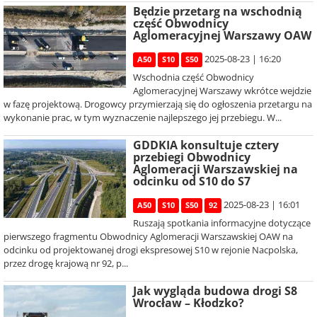
Będzie przetarg na wschodnią
część Obwodnicy
Aglomeracyjnej Warszawy OAW
2025-08-23 | 16:20
A50
S10
S50
Wschodnia część Obwodnicy
Aglomeracyjnej Warszawy wkrótce wejdzie
w fazę projektową. Drogowcy przymierzają się do ogłoszenia przetargu na
wykonanie prac, w tym wyznaczenie najlepszego jej przebiegu. W...
GDDKIA konsultuje cztery
przebiegi Obwodnicy
Aglomeracji Warszawskiej na
odcinku od S10 do S7
2025-08-23 | 16:01
A50
S10
S50
92
Ruszają spotkania informacyjne dotyczące
pierwszego fragmentu Obwodnicy Aglomeracji Warszawskiej OAW na
odcinku od projektowanej drogi ekspresowej S10 w rejonie Nacpolska,
przez drogę krajową nr 92, p...
Jak wygląda budowa drogi S8
Wrocław – Kłodzko?