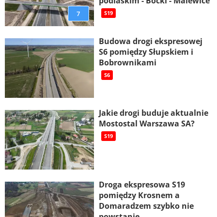
podlaskim - Boćki - Malewice
7
S19
Budowa drogi ekspresowej
S6 pomiędzy Słupskiem i
Bobrownikami
S6
Jakie drogi buduje aktualnie
Mostostal Warszawa SA?
S19
Droga ekspresowa S19
pomiędzy Krosnem a
Domaradzem szybko nie
powstanie