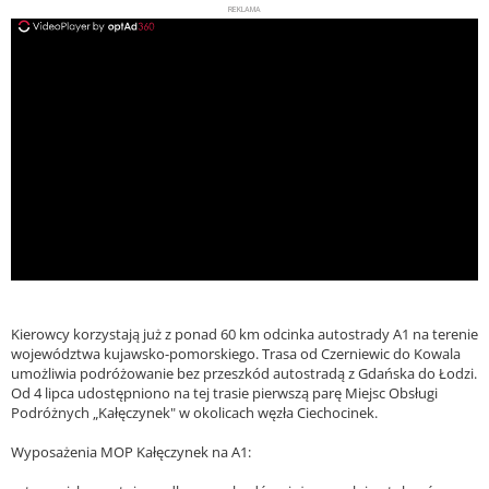
REKLAMA
ad
Kierowcy korzystają już z ponad 60 km odcinka autostrady A1 na terenie
województwa kujawsko-pomorskiego. Trasa od Czerniewic do Kowala
umożliwia podróżowanie bez przeszkód autostradą z Gdańska do Łodzi.
Od 4 lipca udostępniono na tej trasie pierwszą parę Miejsc Obsługi
Podróżnych „Kałęczynek" w okolicach węzła Ciechocinek.
Wyposażenia MOP Kałęczynek na A1: