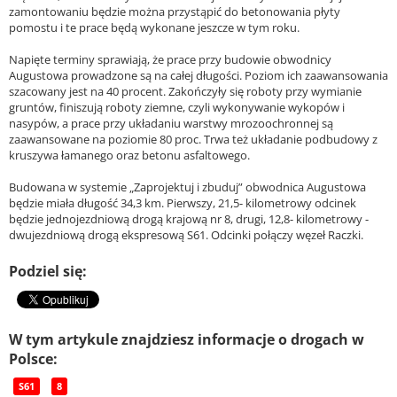
zamontowaniu będzie można przystąpić do betonowania płyty
pomostu i te prace będą wykonane jeszcze w tym roku.
Napięte terminy sprawiają, że prace przy budowie obwodnicy
Augustowa prowadzone są na całej długości. Poziom ich zaawansowania
szacowany jest na 40 procent. Zakończyły się roboty przy wymianie
gruntów, finiszują roboty ziemne, czyli wykonywanie wykopów i
nasypów, a prace przy układaniu warstwy mrozoochronnej są
zaawansowane na poziomie 80 proc. Trwa też układanie podbudowy z
kruszywa łamanego oraz betonu asfaltowego.
Budowana w systemie „Zaprojektuj i zbuduj” obwodnica Augustowa
będzie miała długość 34,3 km. Pierwszy, 21,5- kilometrowy odcinek
będzie jednojezdniową drogą krajową nr 8, drugi, 12,8- kilometrowy -
dwujezdniową drogą ekspresową S61. Odcinki połączy węzeł Raczki.
Podziel się:
W tym artykule znajdziesz informacje o drogach w
Polsce:
S61
8