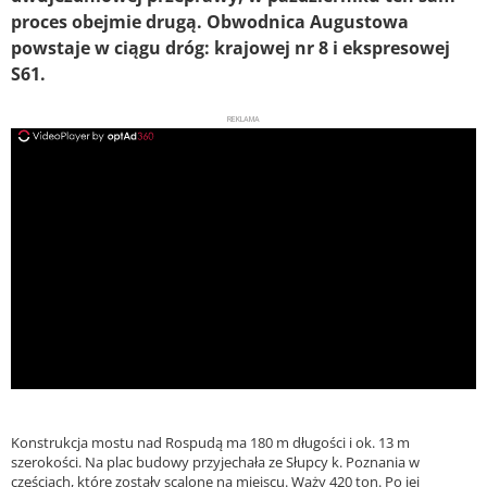
proces obejmie drugą. Obwodnica Augustowa
powstaje w ciągu dróg: krajowej nr 8 i ekspresowej
S61.
REKLAMA
ad
Konstrukcja mostu nad Rospudą ma 180 m długości i ok. 13 m
szerokości. Na plac budowy przyjechała ze Słupcy k. Poznania w
częściach, które zostały scalone na miejscu. Waży 420 ton. Po jej