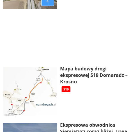
4
Mapa budowy drogi
ekspresowej S19 Domaradz –
Krosno
S19
Ekspresowa obwodnica
Siemiatycz coraz bliżej. Trwa