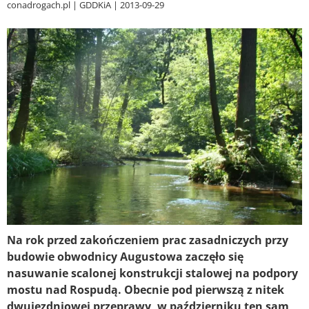
conadrogach.pl
GDDKiA
2013-09-29
Na rok przed zakończeniem prac zasadniczych przy
budowie obwodnicy Augustowa zaczęło się
nasuwanie scalonej konstrukcji stalowej na podpory
mostu nad Rospudą. Obecnie pod pierwszą z nitek
dwujezdniowej przeprawy, w październiku ten sam