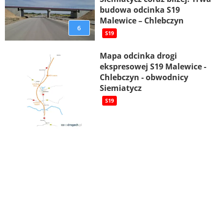
budowa odcinka S19
Malewice – Chlebczyn
6
S19
Mapa odcinka drogi
ekspresowej S19 Malewice -
Chlebczyn - obwodnicy
Siemiatycz
S19