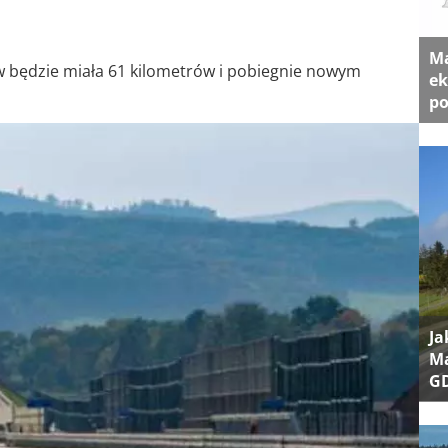
Ma
w będzie miała 61 kilometrów i pobiegnie nowym
ek
po
Ja
Ma
G