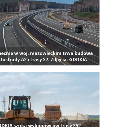
ecnie w woj. mazowieckim trwa budowa
tostrady A2 i trasy S7. Zdjęcia: GDDKIA
DKIA szuka wykonawców trasy S52