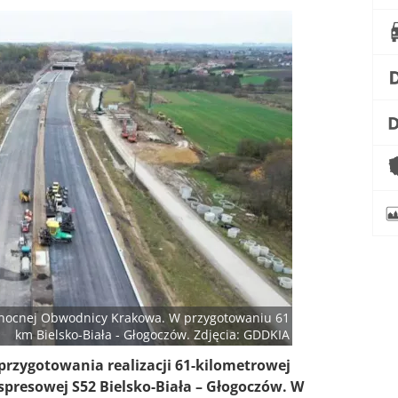
łnocnej Obwodnicy Krakowa. W przygotowaniu 61
km Bielsko-Biała - Głogoczów. Zdjęcia: GDDKIA
przygotowania realizacji 61-kilometrowej
ekspresowej S52 Bielsko-Biała – Głogoczów. W