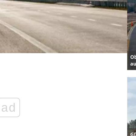
Ob
au
ad
GD