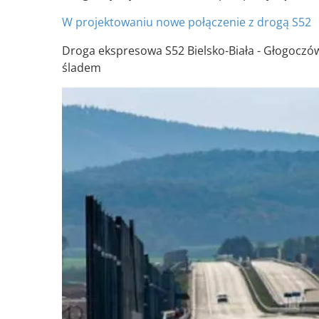
W projektowaniu nowe połączenie z drogą S52
Droga ekspresowa S52 Bielsko-Biała - Głogoczó
śladem