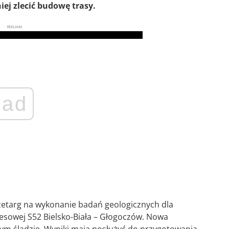
iej zlecić budowę trasy.
REKLAMA
ad
zetarg na wykonanie badań geologicznych dla
presowej S52 Bielsko-Biała – Głogoczów. Nowa