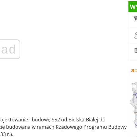
W
ad
jektowanie i budowę S52 od Bielska-Białej do
będzie budowana w ramach Rządowego Programu Budowy
3 r.).