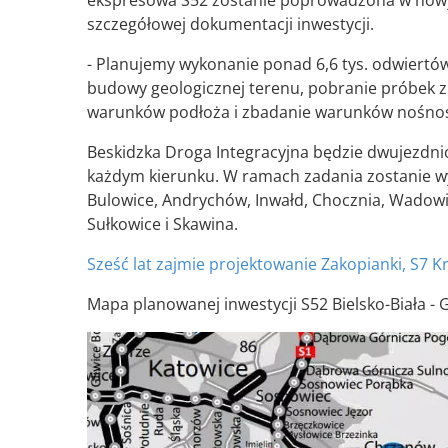
ekspresowa S52 zostanie poprowadzona w nowy
szczegółowej dokumentacji inwestycji.
- Planujemy wykonanie ponad 6,6 tys. odwiertów
budowy geologicznej terenu, pobranie próbek z 
warunków podłoża i zbadanie warunków nośnośc
Beskidzka Droga Integracyjna będzie dwujezdn
każdym kierunku. W ramach zadania zostanie w
Bulowice, Andrychów, Inwałd, Chocznia, Wadowic
Sułkowice i Skawina.
Sześć lat zajmie projektowanie Zakopianki, S7 K
Mapa planowanej inwestycji S52 Bielsko-Biała -