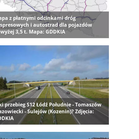
pa z płatnymi odcinkami dróg
spresowych i autostrad dla pojazdów
wyżej 3,5 t. Mapa: GDDKIA
ki przebieg S12 Łódź Południe - Tomaszów
zowiecki - Sulejów (Kozenin)? Zdjęcia:
DDKIA