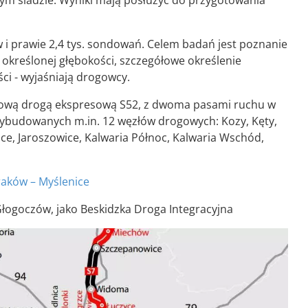
m śladzie. Wyniki mają posłużyć do przygotowania
 i prawie 2,4 tys. sondowań. Celem badań jest poznanie
określonej głębokości, szczegółowe określenie
i - wyjaśniają drogowcy.
iową drogą ekspresową S52, z dwoma pasami ruchu w
ybudowanych m.in. 12 węzłów drogowych: Kozy, Kęty,
e, Jaroszowice, Kalwaria Północ, Kalwaria Wschód,
raków – Myślenice
 Głogoczów, jako Beskidzka Droga Integracyjna