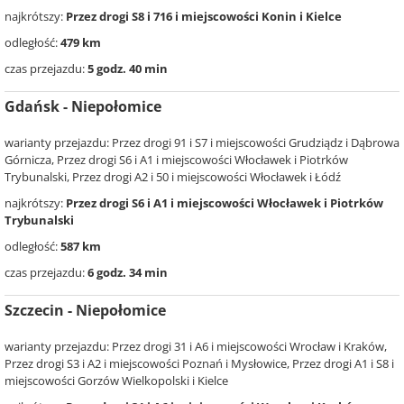
najkrótszy:
Przez drogi S8 i 716 i miejscowości Konin i Kielce
odległość:
479 km
czas przejazdu:
5 godz. 40 min
Gdańsk - Niepołomice
warianty przejazdu: Przez drogi 91 i S7 i miejscowości Grudziądz i Dąbrowa
Górnicza, Przez drogi S6 i A1 i miejscowości Włocławek i Piotrków
Trybunalski, Przez drogi A2 i 50 i miejscowości Włocławek i Łódź
najkrótszy:
Przez drogi S6 i A1 i miejscowości Włocławek i Piotrków
Trybunalski
odległość:
587 km
czas przejazdu:
6 godz. 34 min
Szczecin - Niepołomice
warianty przejazdu: Przez drogi 31 i A6 i miejscowości Wrocław i Kraków,
Przez drogi S3 i A2 i miejscowości Poznań i Mysłowice, Przez drogi A1 i S8 i
miejscowości Gorzów Wielkopolski i Kielce