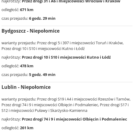
najkrótszy:
Przez drogi 31 i A6 i miejscowości Wrocław i Kraków
odległość:
671 km
czas przejazdu:
6 godz. 29 min
Bydgoszcz - Niepołomice
warianty przejazdu: Przez drogi 5 i 397 i miejscowości Toruń i Kraków,
Przez drogi 10 i S10 i miejscowości Kutno i Łódź
najkrótszy:
Przez drogi 10 i S10 i miejscowości Kutno i Łódź
odległość:
478 km
czas przejazdu:
5 godz. 49 min
Lublin - Niepołomice
warianty przejazdu: Przez drogi S19 i A4 i miejscowości Rzeszów i Tarnów,
Przez drogi 74 i 9 i miejscowości Olbięcin i Podmaleniec, Przez drogi S17 i
S12 i miejscowości Puławy i Skarżysko-Kamienna
najkrótszy:
Przez drogi 74 i 9 i miejscowości Olbięcin i Podmaleniec
odległość:
261 km