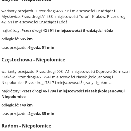
warianty przejazdu: Przez drogi 468 i S6 i miejscowości Grudziądz i
Mysłowice, Przez drogi A1 i S8 i miejscowości Toruń i Kraków, Przez drogi
42 i 91 i miejscowości Grudziądz i Łódź
najkrótszy:
Przez drogi 42 i 91 i miejscowości Grudziądz i Łódź
odległość:
585 km
czas przejazdu:
6 godz. 51 min
Częstochowa - Niepołomice
warianty przejazdu: Przez drogi 908 i A1 i miejscowości Dąbrowa Górnicza i
Kraków, Przez drogi 46 i 794 i miejscowości Piasek (koło Janowa) i
Niepołomice, Przez drogi 78 i 7 i miejscowości Ślęzany i Igołomia
najkrótszy:
Przez drogi 46 i 794 i miejscowości Piasek (koło Janowa) i
Niepołomice
odległość:
148 km
czas przejazdu:
2 godz. 35 min
Radom - Niepołomice