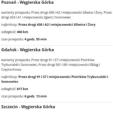
Poznań - Węgierska Górka
warianty przejazdu: Przez drogi 430 i A2 i miejscowości Gliwice i Żory, Przez
drogi 433 i A1 i miejscowości Zgierz i Sosnowiec
najkrótszy:
Przez drogi 430 i A2 i miejscowości Gliwice i Żory
odległość:
460 km
czas przejazdu:
4 godz. 55 min
Gdańsk - Węgierska Górka
warianty przejazdu: Przez drogi 91 i S7 i miejscowości Piotrków
Trybunalski i Sosnowiec, Przez drogi 501 i 89 i miejscowości Elbląg i
Częstochowa
najkrótszy:
Przez drogi 91 i S7 i miejscowości Piotrków Trybunalski i
Sosnowiec
odległość:
617 km
czas przejazdu:
6 godz. 13 min
Szczecin - Węgierska Górka