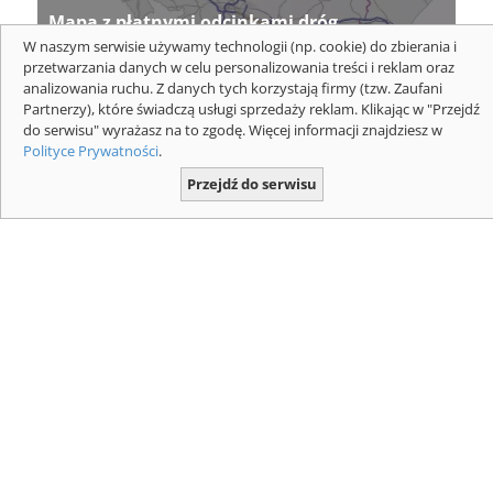
Mapa z płatnymi odcinkami dróg
ekspresowych i autostrad dla pojazdów
W naszym serwisie używamy technologii (np. cookie) do zbierania i
przetwarzania danych w celu personalizowania treści i reklam oraz
powyżej 3,5 t. Mapa: GDDKIA
analizowania ruchu. Z danych tych korzystają firmy (tzw. Zaufani
Partnerzy), które świadczą usługi sprzedaży reklam. Klikając w "Przejdź
do serwisu" wyrażasz na to zgodę. Więcej informacji znajdziesz w
Polityce Prywatności
.
Przejdź do serwisu
Jaki przebieg S12 Łódź Południe - Tomaszów
Mazowiecki - Sulejów (Kozenin)? Zdjęcia:
GDDKIA