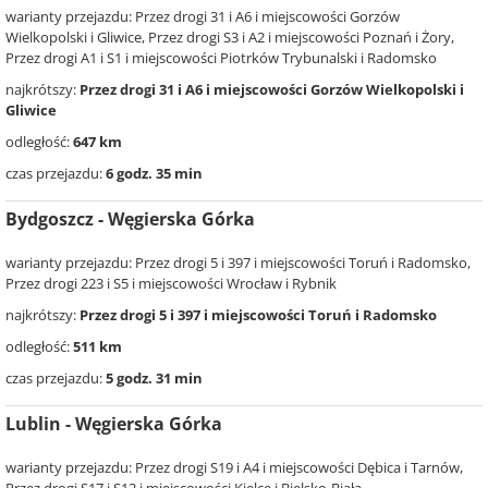
warianty przejazdu: Przez drogi 31 i A6 i miejscowości Gorzów
Wielkopolski i Gliwice, Przez drogi S3 i A2 i miejscowości Poznań i Żory,
Przez drogi A1 i S1 i miejscowości Piotrków Trybunalski i Radomsko
najkrótszy:
Przez drogi 31 i A6 i miejscowości Gorzów Wielkopolski i
Gliwice
odległość:
647 km
czas przejazdu:
6 godz. 35 min
Bydgoszcz - Węgierska Górka
warianty przejazdu: Przez drogi 5 i 397 i miejscowości Toruń i Radomsko,
Przez drogi 223 i S5 i miejscowości Wrocław i Rybnik
najkrótszy:
Przez drogi 5 i 397 i miejscowości Toruń i Radomsko
odległość:
511 km
czas przejazdu:
5 godz. 31 min
Lublin - Węgierska Górka
warianty przejazdu: Przez drogi S19 i A4 i miejscowości Dębica i Tarnów,