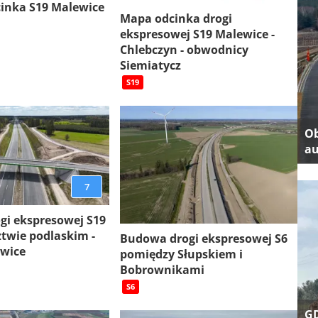
inka S19 Malewice
Mapa odcinka drogi
ekspresowej S19 Malewice -
Chlebczyn - obwodnicy
Siemiatycz
S19
Ob
au
7
gi ekspresowej S19
twie podlaskim -
Budowa drogi ekspresowej S6
ewice
pomiędzy Słupskiem i
Bobrownikami
S6
GD