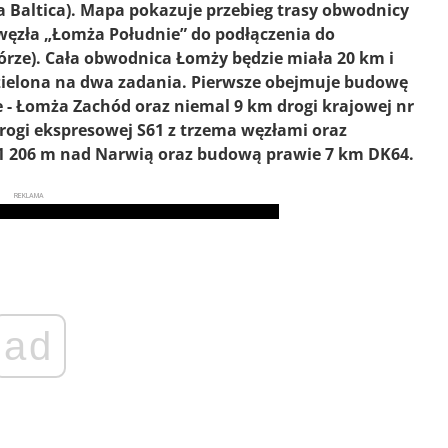
a Baltica). Mapa pokazuje przebieg trasy obwodnicy
węzła „Łomża Południe” do podłączenia do
górze). Cała obwodnica Łomży będzie miała 20 km i
dzielona na dwa zadania. Pierwsze obejmuje budowę
 - Łomża Zachód oraz niemal 9 km drogi krajowej nr
rogi ekspresowej S61 z trzema węzłami oraz
 1 206 m nad Narwią oraz budową prawie 7 km DK64.
REKLAMA
ad