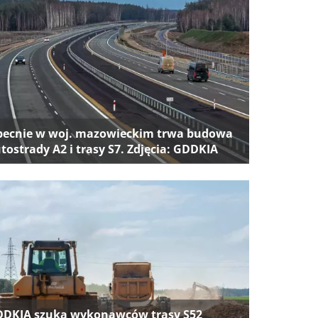
ecnie w woj. mazowieckim trwa budowa
tostrady A2 i trasy S7. Zdjęcia: GDDKIA
DKIA szuka wykonawców trasy S52