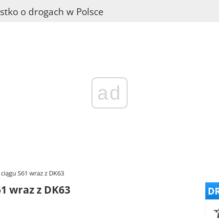
stko o drogach w Polsce
ad
iągu S61 wraz z DK63
1 wraz z DK63
DR