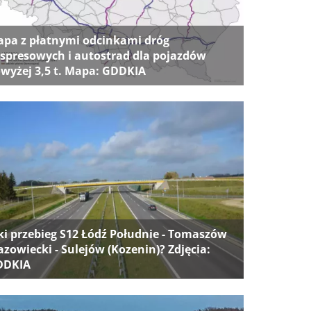
pa z płatnymi odcinkami dróg
spresowych i autostrad dla pojazdów
wyżej 3,5 t. Mapa: GDDKIA
ki przebieg S12 Łódź Południe - Tomaszów
zowiecki - Sulejów (Kozenin)? Zdjęcia:
DDKIA