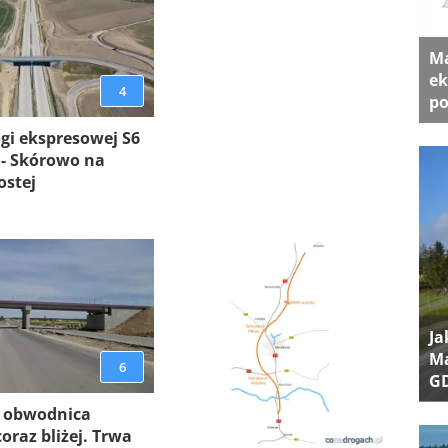
Ma
ek
4
po
gi ekspresowej S6
 - Skórowo na
ostej
Ja
Ma
6
G
 obwodnica
oraz bliżej. Trwa