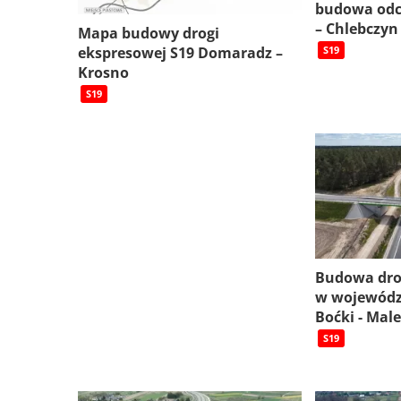
budowa odc
– Chlebczyn
Mapa budowy drogi
ekspresowej S19 Domaradz –
S19
Krosno
S19
Budowa dro
w wojewódz
Boćki - Mal
S19