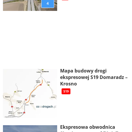
4
Mapa budowy drogi
ekspresowej S19 Domaradz –
Krosno
S19
Ekspresowa obwodnica