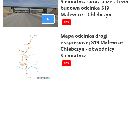
Siemiatycz coraz bliżej. Trwa
budowa odcinka S19
Malewice – Chlebczyn
6
S19
Mapa odcinka drogi
ekspresowej S19 Malewice -
Chlebczyn - obwodnicy
Siemiatycz
S19