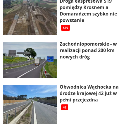
Droga ekspresowa S19
pomiędzy Krosnem a
Domaradzem szybko nie
powstanie
S19
Zachodniopomorskie - w
realizacji ponad 200 km
nowych dróg
Obwodnica Wąchocka na
drodze krajowej 42 już w
pełni przejezdna
42