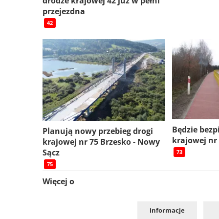
drodze krajowej 42 już w pełni
przejezdna
42
Będzie bezp
Planują nowy przebieg drogi
krajowej nr
krajowej nr 75 Brzesko - Nowy
Sącz
73
75
Więcej o
informacje