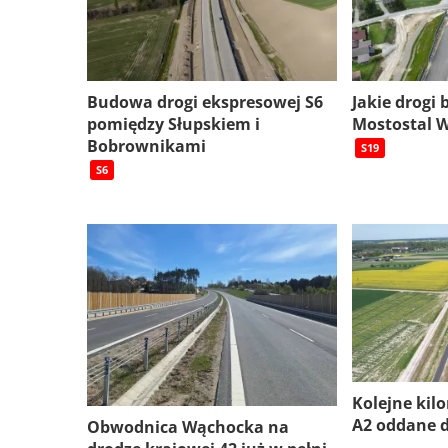
Budowa drogi ekspresowej S6
Jakie drogi
pomiędzy Słupskiem i
Mostostal 
Bobrownikami
S19
S6
Kolejne kil
A2 oddane 
Obwodnica Wąchocka na