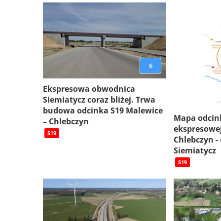
6
Ekspresowa obwodnica
Siemiatycz coraz bliżej. Trwa
budowa odcinka S19 Malewice
Mapa odcin
– Chlebczyn
ekspresowej
S19
Chlebczyn -
Siemiatycz
S19