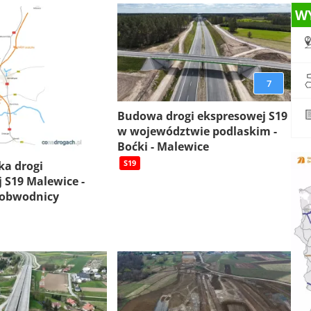
W
7
Budowa drogi ekspresowej S19
w województwie podlaskim -
Boćki - Malewice
S19
ka drogi
 S19 Malewice -
 obwodnicy