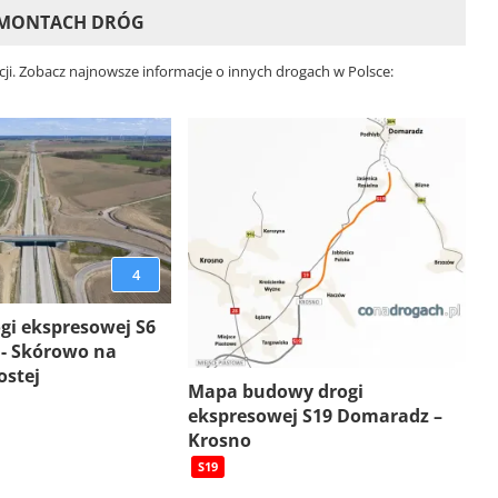
REMONTACH DRÓG
ji. Zobacz najnowsze informacje o innych drogach w Polsce:
4
gi ekspresowej S6
 - Skórowo na
ostej
Mapa budowy drogi
ekspresowej S19 Domaradz –
Krosno
S19