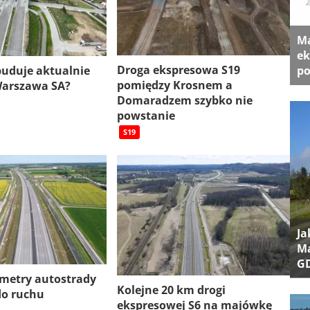
Ma
ek
Droga ekspresowa S19
 buduje aktualnie
po
pomiędzy Krosnem a
Warszawa SA?
Domaradzem szybko nie
powstanie
S19
Ja
Ma
G
ometry autostrady
Kolejne 20 km drogi
do ruchu
ekspresowej S6 na majówkę