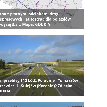
pa z płatnymi odcinkami dróg
spresowych i autostrad dla pojazdów
wyżej 3,5 t. Mapa: GDDKIA
ki przebieg S12 Łódź Południe - Tomaszów
zowiecki - Sulejów (Kozenin)? Zdjęcia:
DDKIA