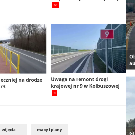
S6
Ob
au
Uwaga na remont drogi
ieczniej na drodze
krajowej nr 9 w Kolbuszowej
 73
9
zdjęcia
mapy i plany
GD