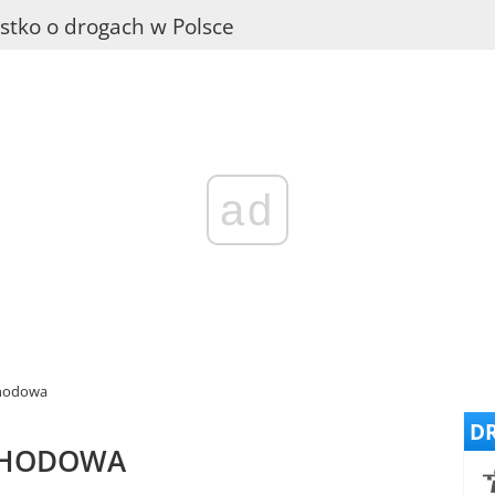
stko o drogach w Polsce
ad
hodowa
DR
CHODOWA