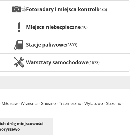
Fotoradary i miejsca kontroli
(435)
Miejsca niebezpieczne
(16)
Stacje paliwowe
(3533)
Warsztaty samochodowe
(1673)
 - Miłosław - Września - Gniezno - Trzemeszno - Wylatowo - Strzelno -
kich dróg miejscowości
Goryszewo