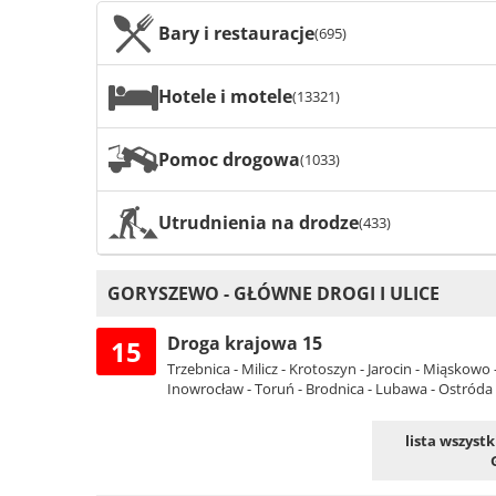
Bary i restauracje
(695)
Hotele i motele
(13321)
Pomoc drogowa
(1033)
Utrudnienia na drodze
(433)
GORYSZEWO - GŁÓWNE DROGI I ULICE
Droga krajowa 15
15
Trzebnica - Milicz - Krotoszyn - Jarocin - Miąskowo
Inowrocław - Toruń - Brodnica - Lubawa - Ostróda
lista wszyst