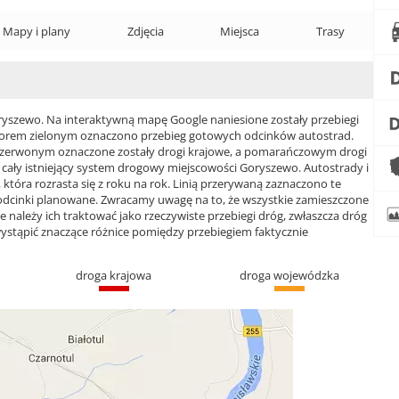
Mapy i plany
Zdjęcia
Miejsca
Trasy
szewo. Na interaktywną mapę Google naniesione zostały przebiegi
 Kolorem zielonym oznaczono przebieg gotowych odcinków autostrad.
czerwonym oznaczone zostały drogi krajowe, a pomarańczowym drogi
ły istniejący system drogowy miejscowości Goryszewo. Autostrady i
która rozrasta się z roku na rok. Linią przerywaną zaznaczono te
 odcinki planowane. Zwracamy uwagę na to, że wszystkie zamieszczone
e należy ich traktować jako rzeczywiste przebiegi dróg, zwłaszcza dróg
ąpić znaczące różnice pomiędzy przebiegiem faktycznie
droga krajowa
droga wojewódzka