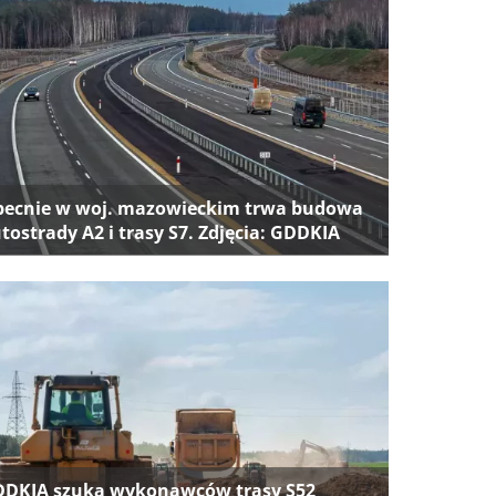
ecnie w woj. mazowieckim trwa budowa
tostrady A2 i trasy S7. Zdjęcia: GDDKIA
DKIA szuka wykonawców trasy S52