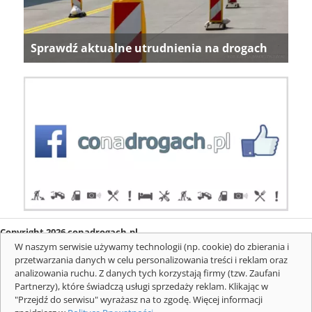
Sprawdź aktualne utrudnienia na drogach
Copyright 2026 conadrogach.pl
O firmie
Redakcja
Regulamin
Informacje o cookies
W naszym serwisie używamy technologii (np. cookie) do zbierania i
Mapa serwisu
Komunikaty
przetwarzania danych w celu personalizowania treści i reklam oraz
analizowania ruchu. Z danych tych korzystają firmy (tzw. Zaufani
Partnerzy), które świadczą usługi sprzedaży reklam. Klikając w
"Przejdź do serwisu" wyrażasz na to zgodę. Więcej informacji