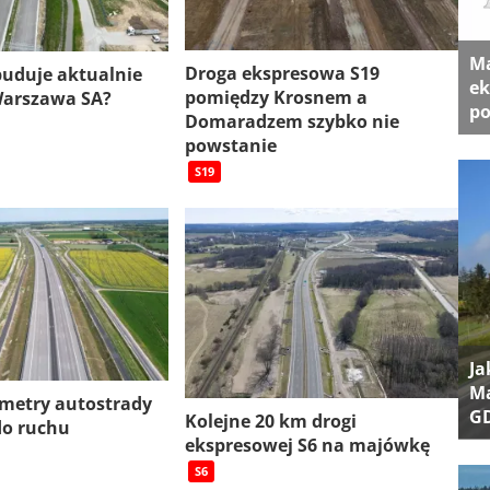
Ma
Droga ekspresowa S19
 buduje aktualnie
ek
pomiędzy Krosnem a
Warszawa SA?
po
Domaradzem szybko nie
powstanie
S19
Ja
Ma
ometry autostrady
G
Kolejne 20 km drogi
do ruchu
ekspresowej S6 na majówkę
S6