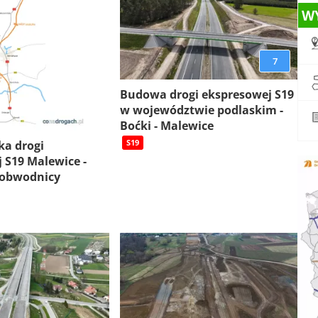
W
7
Budowa drogi ekspresowej S19
w województwie podlaskim -
Boćki - Malewice
S19
ka drogi
 S19 Malewice -
 obwodnicy