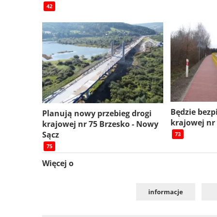
42
Będzie bezp
Planują nowy przebieg drogi
krajowej nr
krajowej nr 75 Brzesko - Nowy
Sącz
73
75
Więcej o
informacje