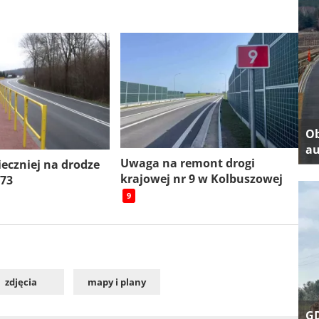
Ob
au
Uwaga na remont drogi
ieczniej na drodze
krajowej nr 9 w Kolbuszowej
 73
9
zdjęcia
mapy i plany
GD