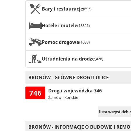
Bary i restauracje
(695)
Hotele i motele
(13321)
Pomoc drogowa
(1033)
Utrudnienia na drodze
(428)
BRONÓW - GŁÓWNE DROGI I ULICE
Droga wojewódzka 746
746
Żarnów - Końskie
lista wszystkich
BRONÓW - INFORMACJE O BUDOWIE I REM