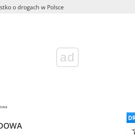
stko o drogach w Polsce
ad
dowa
DR
ODOWA