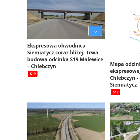
6
Ekspresowa obwodnica
Siemiatycz coraz bliżej. Trwa
budowa odcinka S19 Malewice
Mapa odcin
– Chlebczyn
ekspresowej
S19
Chlebczyn -
Siemiatycz
S19