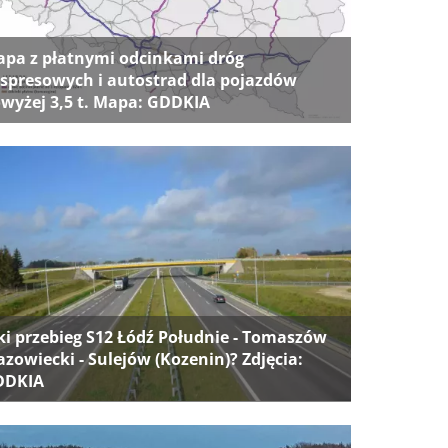
pa z płatnymi odcinkami dróg
spresowych i autostrad dla pojazdów
wyżej 3,5 t. Mapa: GDDKIA
ki przebieg S12 Łódź Południe - Tomaszów
zowiecki - Sulejów (Kozenin)? Zdjęcia:
DDKIA