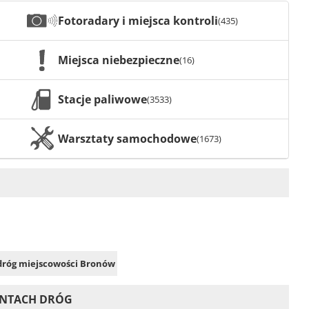
Fotoradary i miejsca kontroli
(435)
Miejsca niebezpieczne
(16)
Stacje paliwowe
(3533)
Warsztaty samochodowe
(1673)
 dróg miejscowości Bronów
ONTACH DRÓG