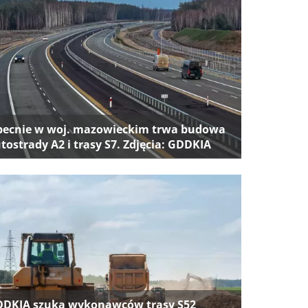
ecnie w woj. mazowieckim trwa budowa
tostrady A2 i trasy S7. Zdjęcia: GDDKIA
DKIA szuka wykonawców trasy S52