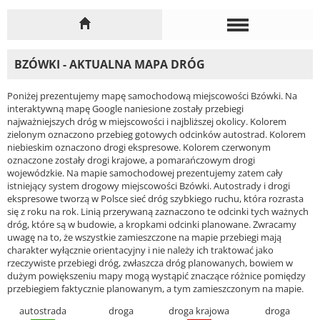
BZÓWKI - AKTUALNA MAPA DRÓG
Poniżej prezentujemy mapę samochodową miejscowości Bzówki. Na
interaktywną mapę Google naniesione zostały przebiegi
najważniejszych dróg w miejscowości i najbliższej okolicy. Kolorem
zielonym oznaczono przebieg gotowych odcinków autostrad. Kolorem
niebieskim oznaczono drogi ekspresowe. Kolorem czerwonym
oznaczone zostały drogi krajowe, a pomarańczowym drogi
wojewódzkie. Na mapie samochodowej prezentujemy zatem cały
istniejący system drogowy miejscowości Bzówki. Autostrady i drogi
ekspresowe tworzą w Polsce sieć dróg szybkiego ruchu, która rozrasta
się z roku na rok. Linią przerywaną zaznaczono te odcinki tych ważnych
dróg, które są w budowie, a kropkami odcinki planowane. Zwracamy
uwagę na to, że wszystkie zamieszczone na mapie przebiegi mają
charakter wyłącznie orientacyjny i nie należy ich traktować jako
rzeczywiste przebiegi dróg, zwłaszcza dróg planowanych, bowiem w
dużym powiększeniu mapy mogą wystąpić znaczące różnice pomiędzy
przebiegiem faktycznie planowanym, a tym zamieszczonym na mapie.
autostrada
droga
droga krajowa
droga