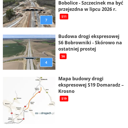
Bobolice - Szczecinek ma być
przejezdna w lipcu 2026 r.
S11
7
Budowa drogi ekspresowej
S6 Bobrowniki - Skórowo na
ostatniej prostej
S6
4
Mapa budowy drogi
ekspresowej S19 Domaradz –
Krosno
S19