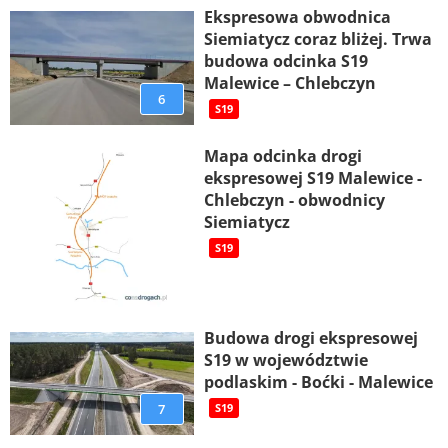
Ekspresowa obwodnica
Siemiatycz coraz bliżej. Trwa
budowa odcinka S19
Malewice – Chlebczyn
6
S19
Mapa odcinka drogi
ekspresowej S19 Malewice -
Chlebczyn - obwodnicy
Siemiatycz
S19
Budowa drogi ekspresowej
S19 w województwie
podlaskim - Boćki - Malewice
7
S19