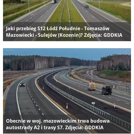
Jaki przebieg S12 Łódź Południe - Tomaszów
Mazowiecki - Sulejów (Kozenin)? Zdjęcia: GDDKIA
Obecnie w woj. mazowieckim trwa budowa
autostrady A2 i trasy S7. Zdjęcia: GDDKIA