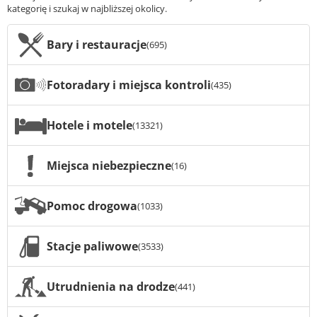
kategorię i szukaj w najbliższej okolicy.
Bary i restauracje
(695)
Fotoradary i miejsca kontroli
(435)
Hotele i motele
(13321)
Miejsca niebezpieczne
(16)
Pomoc drogowa
(1033)
Stacje paliwowe
(3533)
Utrudnienia na drodze
(441)