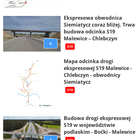
Ekspresowa obwodnica
Siemiatycz coraz bliżej. Trwa
budowa odcinka S19
Malewice – Chlebczyn
6
S19
Mapa odcinka drogi
ekspresowej S19 Malewice -
Chlebczyn - obwodnicy
Siemiatycz
S19
Budowa drogi ekspresowej
S19 w województwie
podlaskim - Boćki - Malewice
S19