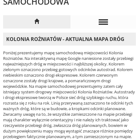
SAMOCHODOWA
KOLONIA ROŻNIATÓW - AKTUALNA MAPA DRÓG
Poniżej prezentujemy mapę samochodową miejscowości Kolonia
Rożniatów. Na interaktywną mapę Google naniesione zostały przebiegi
najważniejszych dróg w miejscowości i najbliższej okolicy. Kolorem
zielonym oznaczono przebieg gotowych odcinków autostrad. Kolorem
niebieskim oznaczono drogi ekspresowe. Kolorem czerwonym
oznaczone zostały drogi krajowe, a pomarańczowym drogi
wojewódzkie. Na mapie samochodowej prezentujemy zatem cały
istniejący system drogowy miejscowości Kolonia Rożniatów. Autostrady
i drogi ekspresowe tworzą w Polsce sieć dróg szybkiego ruchu, która
rozrasta się z roku na rok. Linią przerywaną zaznaczono te odcinki tych
ważnych dróg, które są w budowie, a kropkami odcinki planowane.
Zwracamy uwagę na to, że wszystkie zamieszczone na mapie przebiegi
mają charakter wyłącznie orientacyjny i nie należy ich traktować jako
rzeczywiste przebiegi dróg, zwłaszcza dróg planowanych, bowiem w
dużym powiększeniu mapy mogą wystąpić znaczące różnice pomiędzy
przebiegiem faktycznie planowanym, a tym zamieszczonym na mapie.