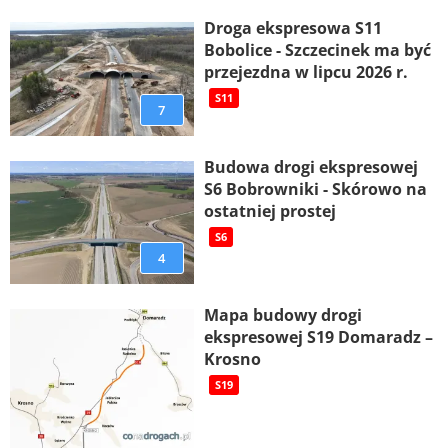
Droga ekspresowa S11
Bobolice - Szczecinek ma być
przejezdna w lipcu 2026 r.
S11
7
Budowa drogi ekspresowej
S6 Bobrowniki - Skórowo na
ostatniej prostej
S6
4
Mapa budowy drogi
ekspresowej S19 Domaradz –
Krosno
S19