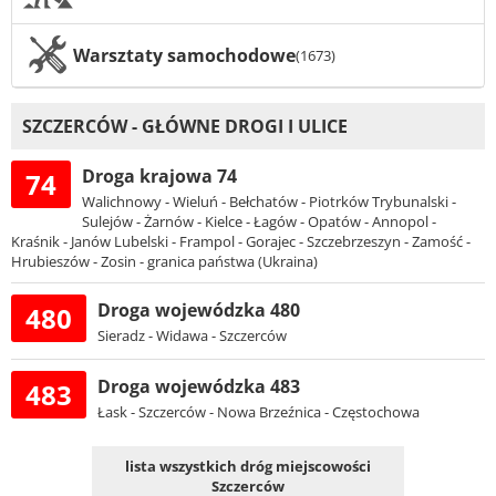
Warsztaty samochodowe
(1673)
SZCZERCÓW - GŁÓWNE DROGI I ULICE
Droga krajowa 74
74
Walichnowy - Wieluń - Bełchatów - Piotrków Trybunalski -
Sulejów - Żarnów - Kielce - Łagów - Opatów - Annopol -
Kraśnik - Janów Lubelski - Frampol - Gorajec - Szczebrzeszyn - Zamość -
Hrubieszów - Zosin - granica państwa (Ukraina)
Droga wojewódzka 480
480
Sieradz - Widawa - Szczerców
Droga wojewódzka 483
483
Łask - Szczerców - Nowa Brzeźnica - Częstochowa
lista wszystkich dróg miejscowości
Szczerców