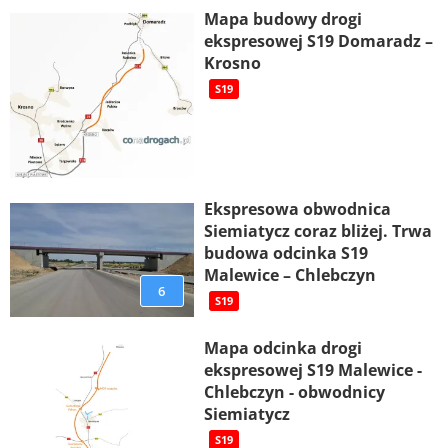
Mapa budowy drogi
ekspresowej S19 Domaradz –
Krosno
S19
Ekspresowa obwodnica
Siemiatycz coraz bliżej. Trwa
budowa odcinka S19
Malewice – Chlebczyn
6
S19
Mapa odcinka drogi
ekspresowej S19 Malewice -
Chlebczyn - obwodnicy
Siemiatycz
S19