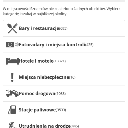
W miejscowości Szczerców nie znaleziono żadnych obiektów. Wybierz
kategorię i szukaj w najbliższej okolicy.
Bary i restauracje
(695)
Fotoradary i miejsca kontroli
(435)
Hotele i motele
(13321)
Miejsca niebezpieczne
(16)
Pomoc drogowa
(1033)
Stacje paliwowe
(3533)
Utrudnienia na drodze
(446)