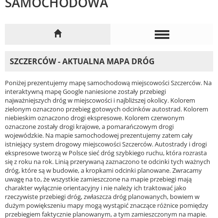
SAMOCHODOWA
SZCZERCÓW - AKTUALNA MAPA DRÓG
Poniżej prezentujemy mapę samochodową miejscowości Szczerców. Na
interaktywną mapę Google naniesione zostały przebiegi
najważniejszych dróg w miejscowości i najbliższej okolicy. Kolorem
zielonym oznaczono przebieg gotowych odcinków autostrad. Kolorem
niebieskim oznaczono drogi ekspresowe. Kolorem czerwonym
oznaczone zostały drogi krajowe, a pomarańczowym drogi
wojewódzkie. Na mapie samochodowej prezentujemy zatem cały
istniejący system drogowy miejscowości Szczerców. Autostrady i drogi
ekspresowe tworzą w Polsce sieć dróg szybkiego ruchu, która rozrasta
się z roku na rok. Linią przerywaną zaznaczono te odcinki tych ważnych
dróg, które są w budowie, a kropkami odcinki planowane. Zwracamy
uwagę na to, że wszystkie zamieszczone na mapie przebiegi mają
charakter wyłącznie orientacyjny i nie należy ich traktować jako
rzeczywiste przebiegi dróg, zwłaszcza dróg planowanych, bowiem w
dużym powiększeniu mapy mogą wystąpić znaczące różnice pomiędzy
przebiegiem faktycznie planowanym, a tym zamieszczonym na mapie.