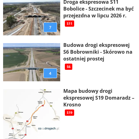
Droga ekspresowa S11
Bobolice - Szczecinek ma być
przejezdna w lipcu 2026 r.
S11
7
Budowa drogi ekspresowej
S6 Bobrowniki - Skórowo na
ostatniej prostej
S6
4
Mapa budowy drogi
ekspresowej S19 Domaradz –
Krosno
S19