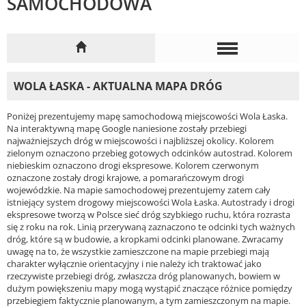
SAMOCHODOWA
WOLA ŁASKA - AKTUALNA MAPA DRÓG
Poniżej prezentujemy mapę samochodową miejscowości Wola Łaska.
Na interaktywną mapę Google naniesione zostały przebiegi
najważniejszych dróg w miejscowości i najbliższej okolicy. Kolorem
zielonym oznaczono przebieg gotowych odcinków autostrad. Kolorem
niebieskim oznaczono drogi ekspresowe. Kolorem czerwonym
oznaczone zostały drogi krajowe, a pomarańczowym drogi
wojewódzkie. Na mapie samochodowej prezentujemy zatem cały
istniejący system drogowy miejscowości Wola Łaska. Autostrady i drogi
ekspresowe tworzą w Polsce sieć dróg szybkiego ruchu, która rozrasta
się z roku na rok. Linią przerywaną zaznaczono te odcinki tych ważnych
dróg, które są w budowie, a kropkami odcinki planowane. Zwracamy
uwagę na to, że wszystkie zamieszczone na mapie przebiegi mają
charakter wyłącznie orientacyjny i nie należy ich traktować jako
rzeczywiste przebiegi dróg, zwłaszcza dróg planowanych, bowiem w
dużym powiększeniu mapy mogą wystąpić znaczące różnice pomiędzy
przebiegiem faktycznie planowanym, a tym zamieszczonym na mapie.