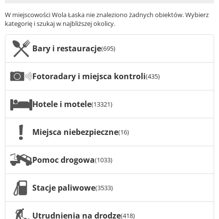
W miejscowości Wola Łaska nie znaleziono żadnych obiektów. Wybierz
kategorię i szukaj w najbliższej okolicy.
Bary i restauracje
(695)
Fotoradary i miejsca kontroli
(435)
Hotele i motele
(13321)
Miejsca niebezpieczne
(16)
Pomoc drogowa
(1033)
Stacje paliwowe
(3533)
Utrudnienia na drodze
(418)