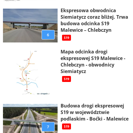
Ekspresowa obwodnica
Siemiatycz coraz bliżej. Trwa
budowa odcinka S19
Malewice – Chlebczyn
6
S19
Mapa odcinka drogi
ekspresowej S19 Malewice -
Chlebczyn - obwodnicy
Siemiatycz
S19
Budowa drogi ekspresowej
S19 w województwie
podlaskim - Boćki - Malewice
7
S19