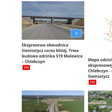
6
Ekspresowa obwodnica
Siemiatycz coraz bliżej. Trwa
budowa odcinka S19 Malewice
Mapa odcin
– Chlebczyn
ekspresowej
S19
Chlebczyn -
Siemiatycz
S19