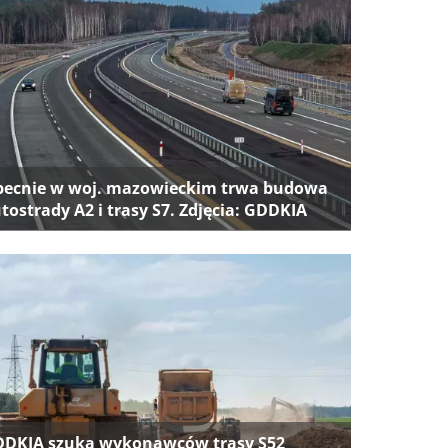
ecnie w woj. mazowieckim trwa budowa
tostrady A2 i trasy S7. Zdjęcia: GDDKIA
DKIA szuka wykonawców trasy S52