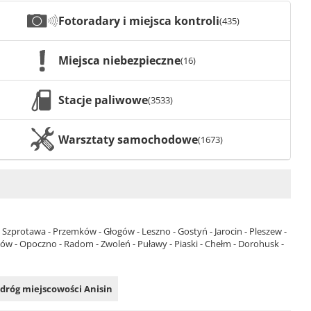
Fotoradary i miejsca kontroli
(435)
Miejsca niebezpieczne
(16)
Stacje paliwowe
(3533)
Warsztaty samochodowe
(1673)
- Szprotawa - Przemków - Głogów - Leszno - Gostyń - Jarocin - Pleszew -
lejów - Opoczno - Radom - Zwoleń - Puławy - Piaski - Chełm - Dorohusk -
 dróg miejscowości Anisin