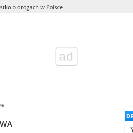
stko o drogach w Polsce
ad
wa
DR
OWA