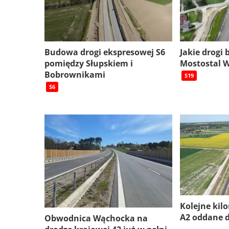
Budowa drogi ekspresowej S6
Jakie drogi
pomiędzy Słupskiem i
Mostostal 
Bobrownikami
S19
S6
Kolejne kil
A2 oddane 
Obwodnica Wąchocka na