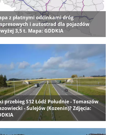
pa z płatnymi odcinkami dróg
spresowych i autostrad dla pojazdów
wyżej 3,5 t. Mapa: GDDKIA
ki przebieg S12 Łódź Południe - Tomaszów
zowiecki - Sulejów (Kozenin)? Zdjęcia:
DDKIA