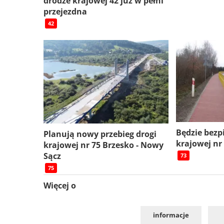
drodze krajowej 42 już w pełni
przejezdna
42
Będzie bezp
Planują nowy przebieg drogi
krajowej nr
krajowej nr 75 Brzesko - Nowy
Sącz
73
75
Więcej o
informacje