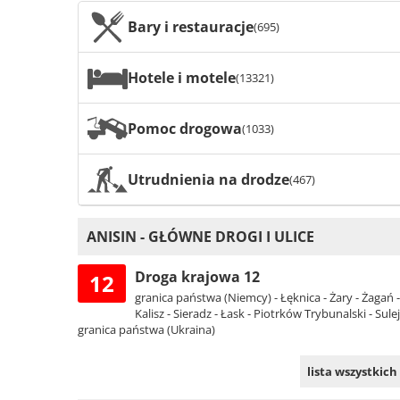
Bary i restauracje
(695)
Hotele i motele
(13321)
Pomoc drogowa
(1033)
Utrudnienia na drodze
(467)
ANISIN - GŁÓWNE DROGI I ULICE
Droga krajowa 12
12
granica państwa (Niemcy) - Łęknica - Żary - Żagań 
Kalisz - Sieradz - Łask - Piotrków Trybunalski - Su
granica państwa (Ukraina)
lista wszystkich