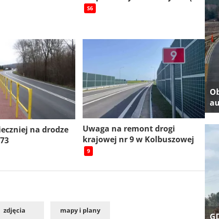
S6
Ob
au
Uwaga na remont drogi
ieczniej na drodze
krajowej nr 9 w Kolbuszowej
 73
9
zdjęcia
mapy i plany
GD