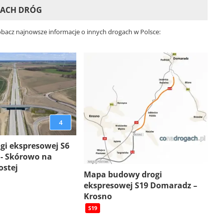
TACH DRÓG
Zobacz najnowsze informacje o innych drogach w Polsce:
4
gi ekspresowej S6
 - Skórowo na
ostej
Mapa budowy drogi
ekspresowej S19 Domaradz –
Krosno
S19