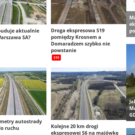
Ma
ek
Droga ekspresowa S19
 buduje aktualnie
po
pomiędzy Krosnem a
Warszawa SA?
Domaradzem szybko nie
powstanie
S19
Ja
Ma
G
ometry autostrady
Kolejne 20 km drogi
do ruchu
ekspresowej S6 na majówkę