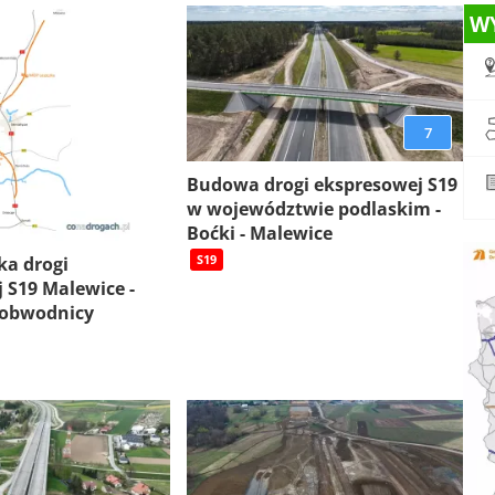
W
7
Budowa drogi ekspresowej S19
w województwie podlaskim -
Boćki - Malewice
S19
ka drogi
 S19 Malewice -
 obwodnicy