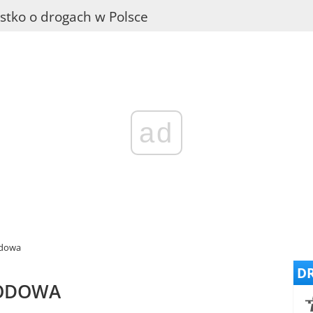
stko o drogach w Polsce
ad
odowa
DR
HODOWA