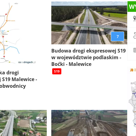
W
7
Budowa drogi ekspresowej S19
w województwie podlaskim -
Boćki - Malewice
S19
ka drogi
 S19 Malewice -
 obwodnicy