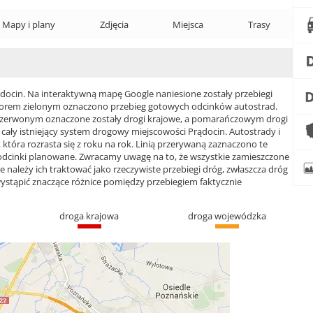
Mapy i plany
Zdjęcia
Miejsca
Trasy
cin. Na interaktywną mapę Google naniesione zostały przebiegi
 Kolorem zielonym oznaczono przebieg gotowych odcinków autostrad.
czerwonym oznaczone zostały drogi krajowe, a pomarańczowym drogi
ły istniejący system drogowy miejscowości Prądocin. Autostrady i
która rozrasta się z roku na rok. Linią przerywaną zaznaczono te
 odcinki planowane. Zwracamy uwagę na to, że wszystkie zamieszczone
e należy ich traktować jako rzeczywiste przebiegi dróg, zwłaszcza dróg
ąpić znaczące różnice pomiędzy przebiegiem faktycznie
droga krajowa
droga wojewódzka