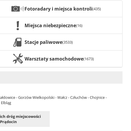
Fotoradary i miejsca kontroli
(435)
Miejsca niebezpieczne
(16)
Stacje paliwowe
(3533)
Warsztaty samochodowe
(1673)
łdowice - Gorzów Wielkopolski - Wałcz - Człuchów - Chojnice -
 Elbląg
kich dróg miejscowości
Prądocin