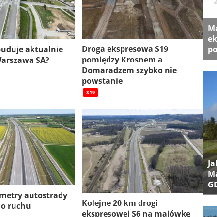
Ma
ek
Droga ekspresowa S19
 buduje aktualnie
po
pomiędzy Krosnem a
Warszawa SA?
Domaradzem szybko nie
powstanie
S19
Ja
Ma
G
ometry autostrady
Kolejne 20 km drogi
do ruchu
ekspresowej S6 na majówkę