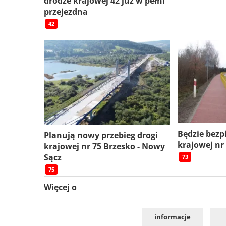
drodze krajowej 42 już w pełni
przejezdna
42
Będzie bezp
Planują nowy przebieg drogi
krajowej nr
krajowej nr 75 Brzesko - Nowy
Sącz
73
75
Więcej o
informacje