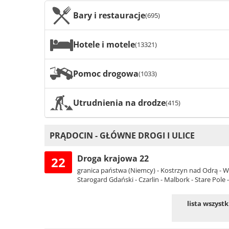
Bary i restauracje
(695)
Hotele i motele
(13321)
Pomoc drogowa
(1033)
Utrudnienia na drodze
(415)
PRĄDOCIN - GŁÓWNE DROGI I ULICE
Droga krajowa 22
22
granica państwa (Niemcy) - Kostrzyn nad Odrą - Wa
Starogard Gdański - Czarlin - Malbork - Stare Pole -
lista wszyst