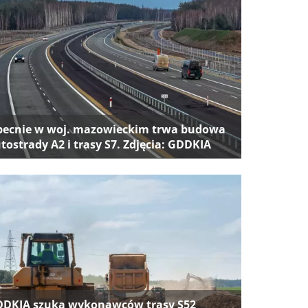
ecnie w woj. mazowieckim trwa budowa
tostrady A2 i trasy S7. Zdjęcia: GDDKIA
DKIA szuka wykonawców trasy S52