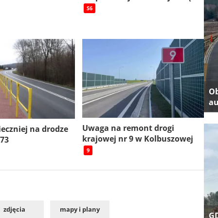
S6
Ob
au
Uwaga na remont drogi
ieczniej na drodze
krajowej nr 9 w Kolbuszowej
 73
9
zdjęcia
mapy i plany
GD