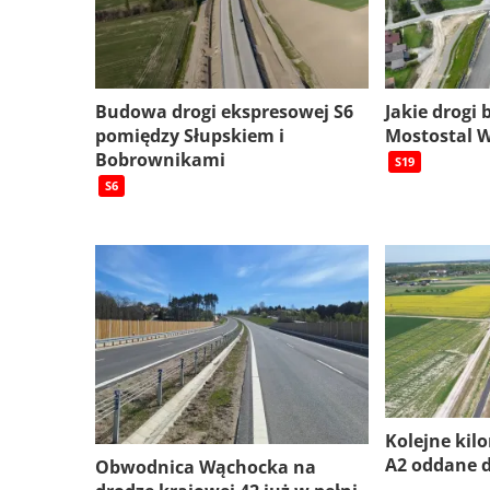
Budowa drogi ekspresowej S6
Jakie drogi
pomiędzy Słupskiem i
Mostostal 
Bobrownikami
S19
S6
Kolejne kil
A2 oddane 
Obwodnica Wąchocka na