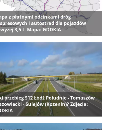
pa z płatnymi odcinkami dróg
spresowych i autostrad dla pojazdów
wyżej 3,5 t. Mapa: GDDKIA
ki przebieg S12 Łódź Południe - Tomaszów
zowiecki - Sulejów (Kozenin)? Zdjęcia:
DDKIA