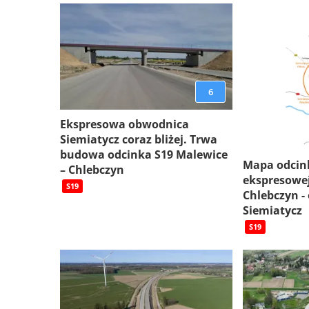
6
Ekspresowa obwodnica
Siemiatycz coraz bliżej. Trwa
budowa odcinka S19 Malewice
Mapa odcin
– Chlebczyn
ekspresowej
S19
Chlebczyn -
Siemiatycz
S19