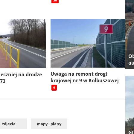
S6
Ob
au
Uwaga na remont drogi
ieczniej na drodze
krajowej nr 9 w Kolbuszowej
 73
9
zdjęcia
mapy i plany
GD