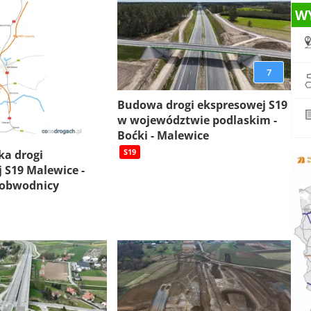
W
7
Budowa drogi ekspresowej S19
w województwie podlaskim -
Boćki - Malewice
S19
ka drogi
 S19 Malewice -
 obwodnicy