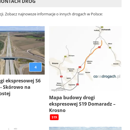
EMONTACH DRÓG
ji. Zobacz najnowsze informacje o innych drogach w Polsce:
4
gi ekspresowej S6
 - Skórowo na
ostej
Mapa budowy drogi
ekspresowej S19 Domaradz –
Krosno
S19