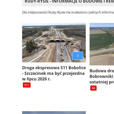
RUDY-RYSIE - INFORMACJE O BUDOWIE I R
Dla miejscowości Rudy-Rysie nie znaleziono żadnych informac
7
Droga ekspresowa S11 Bobolice
Budowa dro
- Szczecinek ma być przejezdna
Bobrowniki
w lipcu 2026 r.
ostatniej pr
S11
S6