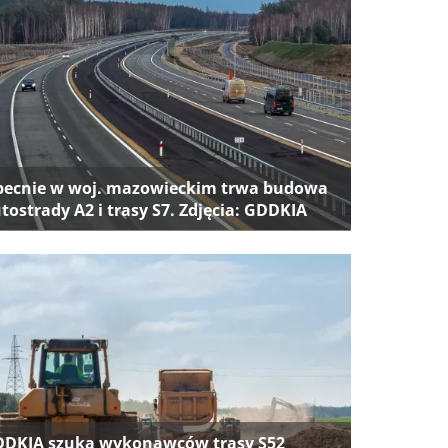
ecnie w woj. mazowieckim trwa budowa
tostrady A2 i trasy S7. Zdjęcia: GDDKIA
DKIA szuka wykonawców trasy S52