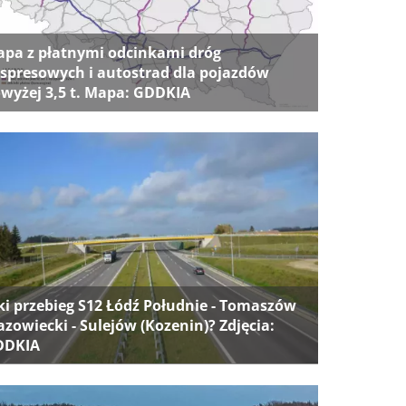
pa z płatnymi odcinkami dróg
spresowych i autostrad dla pojazdów
wyżej 3,5 t. Mapa: GDDKIA
ki przebieg S12 Łódź Południe - Tomaszów
zowiecki - Sulejów (Kozenin)? Zdjęcia:
DDKIA