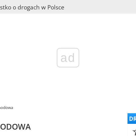
stko o drogach w Polsce
ad
chodowa
DR
CHODOWA