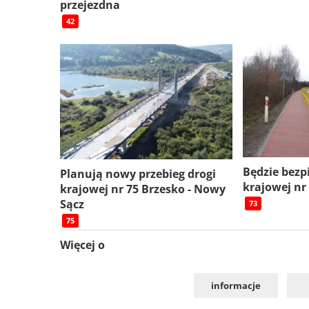
przejezdna
42
Będzie bezp
Planują nowy przebieg drogi
krajowej nr
krajowej nr 75 Brzesko - Nowy
Sącz
73
75
Więcej o
informacje