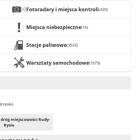
Fotoradary i miejsca kontroli
(435)
Miejsca niebezpieczne
(16)
Stacje paliwowe
(3533)
Warsztaty samochodowe
(1673)
 Brzesko
h dróg miejscowości Rudy-
Rysie