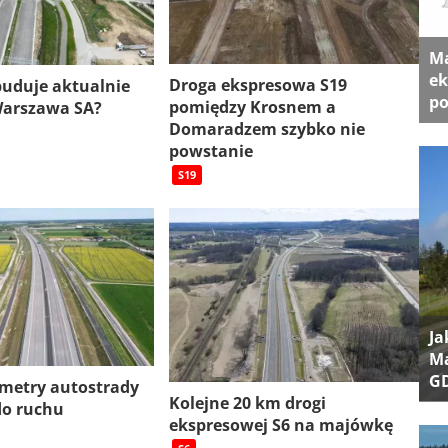
Ma
ek
Droga ekspresowa S19
 buduje aktualnie
po
pomiędzy Krosnem a
Warszawa SA?
Domaradzem szybko nie
powstanie
S19
Ja
Ma
G
ometry autostrady
Kolejne 20 km drogi
do ruchu
ekspresowej S6 na majówkę