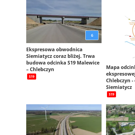
6
Ekspresowa obwodnica
Siemiatycz coraz bliżej. Trwa
budowa odcinka S19 Malewice
Mapa odcin
– Chlebczyn
ekspresowej
S19
Chlebczyn -
Siemiatycz
S19