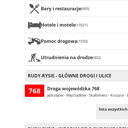
Bary i restauracje
(695)
Hotele i motele
(13321)
Pomoc drogowa
(1033)
Utrudnienia na drodze
(432)
RUDY-RYSIE - GŁÓWNE DROGI I ULICE
Droga wojewódzka 768
768
Jędrzejów - Węchadłów - Skalbmierz - Koszyce -
lista wszystkic