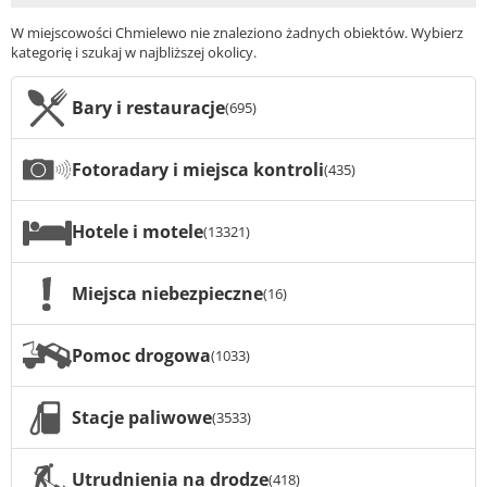
W miejscowości Chmielewo nie znaleziono żadnych obiektów. Wybierz
kategorię i szukaj w najbliższej okolicy.
Bary i restauracje
(695)
Fotoradary i miejsca kontroli
(435)
Hotele i motele
(13321)
Miejsca niebezpieczne
(16)
Pomoc drogowa
(1033)
Stacje paliwowe
(3533)
Utrudnienia na drodze
(418)