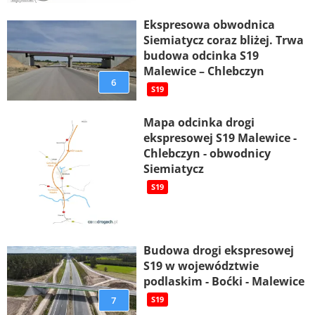
Ekspresowa obwodnica
Siemiatycz coraz bliżej. Trwa
budowa odcinka S19
Malewice – Chlebczyn
6
S19
Mapa odcinka drogi
ekspresowej S19 Malewice -
Chlebczyn - obwodnicy
Siemiatycz
S19
Budowa drogi ekspresowej
S19 w województwie
podlaskim - Boćki - Malewice
7
S19