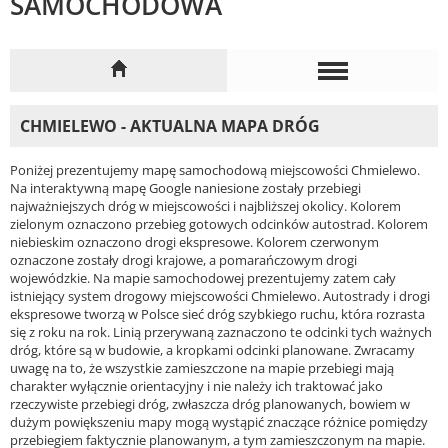
SAMOCHODOWA
CHMIELEWO - AKTUALNA MAPA DRÓG
Poniżej prezentujemy mapę samochodową miejscowości Chmielewo.
Na interaktywną mapę Google naniesione zostały przebiegi
najważniejszych dróg w miejscowości i najbliższej okolicy. Kolorem
zielonym oznaczono przebieg gotowych odcinków autostrad. Kolorem
niebieskim oznaczono drogi ekspresowe. Kolorem czerwonym
oznaczone zostały drogi krajowe, a pomarańczowym drogi
wojewódzkie. Na mapie samochodowej prezentujemy zatem cały
istniejący system drogowy miejscowości Chmielewo. Autostrady i drogi
ekspresowe tworzą w Polsce sieć dróg szybkiego ruchu, która rozrasta
się z roku na rok. Linią przerywaną zaznaczono te odcinki tych ważnych
dróg, które są w budowie, a kropkami odcinki planowane. Zwracamy
uwagę na to, że wszystkie zamieszczone na mapie przebiegi mają
charakter wyłącznie orientacyjny i nie należy ich traktować jako
rzeczywiste przebiegi dróg, zwłaszcza dróg planowanych, bowiem w
dużym powiększeniu mapy mogą wystąpić znaczące różnice pomiędzy
przebiegiem faktycznie planowanym, a tym zamieszczonym na mapie.