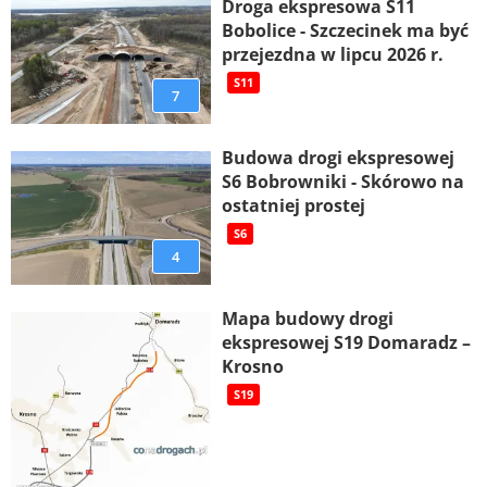
Droga ekspresowa S11
Bobolice - Szczecinek ma być
przejezdna w lipcu 2026 r.
S11
7
Budowa drogi ekspresowej
S6 Bobrowniki - Skórowo na
ostatniej prostej
S6
4
Mapa budowy drogi
ekspresowej S19 Domaradz –
Krosno
S19