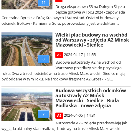
11
Droga ekspresowa S3 na Dolnym Śląsku
będzie gotowa w lipcu 2024 - zapowiada
Generalna Dyrekcja Dróg Krajowych i Autostrad. Ostatni budowany
odcinek, Bolków - Kamienna Góra, poprowadzony jest wiaduktam...
Wielki plac budowy na wschód
od Warszawy - zdjęcia A2 Mińsk
Mazowiecki - Siedlce
2024-04-17 | 11:55
A2
8
Budowa autostrady A2 na wschód od
Warszawy przedłuży się do przyszłego
roku. Dwa z trzech odcinków na trasie Mińsk Mazowiecki - Siedlce mają
być oddane w tym roku. Na środkowy fragment A2 Groszki - Si...
Budowa wszystkich odcinków
autostrady A2 Mińsk
Mazowiecki - Siedlce - Biała
Podlaska - nowe zdjęcia
7
2024-04-05 | 14:31
A2
Autostrada A2 – zdjęcia przedstawiają jak
wygląda aktualny stan realizacji budowy na trasie Mińsk Mazowiecki -