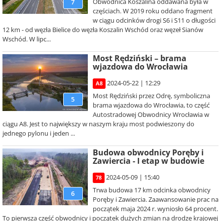
Obwodnica Koszalina oddawana była w
7
częściach. W 2019 roku oddano fragment
w ciągu odcinków drogi S6 i S11 o długości
12 km - od węzła Bielice do węzła Koszalin Wschód oraz węzeł Sianów
Wschód. W lipc...
Most Rędziński – brama
wjazdowa do Wrocławia
2024-05-22 | 12:29
A8
Most Rędziński przez Odrę, symboliczna
5
brama wjazdowa do Wrocławia, to część
Autostradowej Obwodnicy Wrocławia w
ciągu A8. Jest to największy w naszym kraju most podwieszony do
jednego pylonu i jeden ...
Budowa obwodnicy Poręby i
Zawiercia - I etap w budowie
2024-05-09 | 15:40
78
Trwa budowa 17 km odcinka obwodnicy
6
Poręby i Zawiercia. Zaawansowanie prac na
początek maja 2024 r. wyniosło 64 procent.
To pierwsza część obwodnicy i początek dużych zmian na drodze krajowej