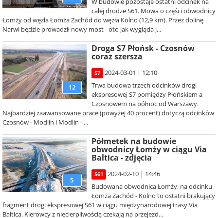
W budowie pozostaje ostatni odcinek na
całej drodze S61. Mowa o części obwodnicy
Łomży od węzła Łomża Zachód do węzła Kolno (12,9 km). Przez dolinę
Narwi będzie prowadził nowy most - oto jak wygląda j...
Droga S7 Płońsk - Czosnów
coraz szersza
2024-03-01 | 12:10
S7
Trwa budowa trzech odcinków drogi
12
ekspresowej S7 pomiędzy Płońskiem a
Czosnowem na północ od Warszawy.
Najbardziej zaawansowane prace (powyżej 40 procent) dotyczą odcinków
Czosnów - Modlin i Modlin - ...
Półmetek na budowie
obwodnicy Łomży w ciągu Via
Baltica - zdjęcia
2024-02-10 | 14:46
S61
5
Budowana obwodnica Łomży, na odcinku
Łomża Zachód - Kolno to ostatni brakujący
fragment drogi ekspresowej S61 w ciągu międzynarodowej trasy Via
Baltica. Kierowcy z niecierpliwością czekają na przejezd...