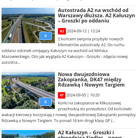
Autostrada A2 na wschód od
Warszawy dłuższa. A2 Kałuszyn
– Groszki po oddaniu
2024-09-12 | 12:24
A2
9
Z końcem sierpnia przybyło nowych
kilometrów autostrady A2. Do ruchu
oddano odcinek omijający Kałuszyn na wschód od Mińska
Mazowieckiego. Oto jak wygląda A2 Kałuszyn - Groszki - zdjęcia nowej
autostra...
Nowa dwujezdniowa
Zakopianka, DK47 między
Rdzawką i Nowym Targiem
2024-09-05 | 10:20
47
6
Korki na zakopiance w Klikuszowej
przechodzą do przeszłości. Od końcówki
wakacji kierowcy korzystają z nowej, dwujezdniowej Zakopianki pomiędzy
Rdzawką a Nowym Targiem. To ponad 16 km drogi klasy GP (...
A2 Kałuszyn – Groszki i
obwodnica Siedlec – nowe