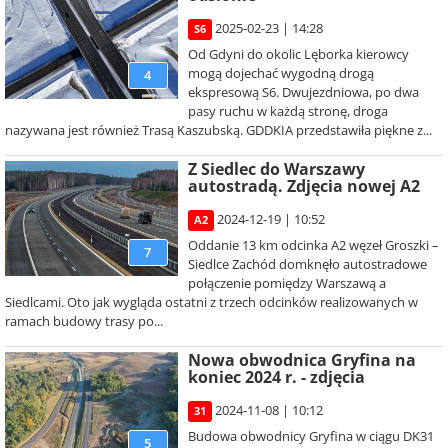
2025-02-23 | 14:28
S6
Od Gdyni do okolic Lęborka kierowcy
mogą dojechać wygodną drogą
4
ekspresową S6. Dwujezdniowa, po dwa
pasy ruchu w każdą stronę, droga
nazywana jest również Trasą Kaszubską. GDDKIA przedstawiła piękne z...
Z Siedlec do Warszawy
autostradą. Zdjęcia nowej A2
2024-12-19 | 10:52
A2
Oddanie 13 km odcinka A2 węzeł Groszki –
7
Siedlce Zachód domknęło autostradowe
połączenie pomiędzy Warszawą a
Siedlcami. Oto jak wygląda ostatni z trzech odcinków realizowanych w
ramach budowy trasy po...
Nowa obwodnica Gryfina na
koniec 2024 r. - zdjęcia
2024-11-08 | 10:12
31
Budowa obwodnicy Gryfina w ciągu DK31
5