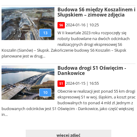
Budowa S6 między Koszalinem i
Słupskiem – zimowe zdjęcia
2024-01-16 | 10:25
S6
W II kwartale 2023 roku rozpoczęły się
13
roboty budowlane na dwóch odcinkach
realizacyjnych drogi ekspresowej S6
Koszalin (Sianów) – Słupsk. Zakończenie budowy S6 Koszalin – Słupsk
planowane jest w drug...
Budowa drogi S1 Oświęcim -
Dankowice
2024-01-15 | 16:55
S1
Obecnie w realizacji jest ponad 55 km drogi
10
ekspresowej S1 w woj. śląskim, a koszt prac
budowalnych to ponad 4 mld zł. Jednym z
budowanych odcinków jest S1 Oświęcim - Dankowice, jako część większej
in...
więcej zdjęć