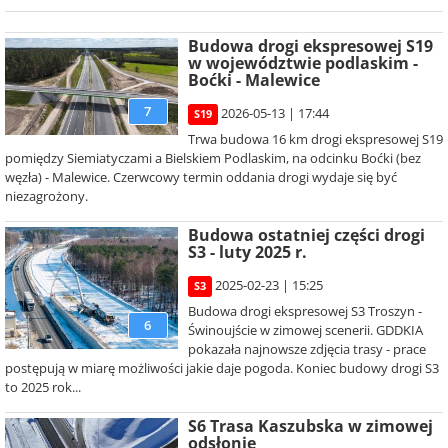
Budowa drogi ekspresowej S19
w województwie podlaskim -
Boćki - Malewice
7
2026-05-13 | 17:44
S19
Trwa budowa 16 km drogi ekspresowej S19
pomiędzy Siemiatyczami a Bielskiem Podlaskim, na odcinku Boćki (bez
węzła) - Malewice. Czerwcowy termin oddania drogi wydaje się być
niezagrożony.
Budowa ostatniej części drogi
S3 - luty 2025 r.
2025-02-23 | 15:25
S3
Budowa drogi ekspresowej S3 Troszyn -
6
Świnoujście w zimowej scenerii. GDDKIA
pokazała najnowsze zdjęcia trasy - prace
postępują w miarę możliwości jakie daje pogoda. Koniec budowy drogi S3
to 2025 rok...
S6 Trasa Kaszubska w zimowej
odsłonie