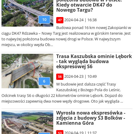
Kiedy otwarcie DK47 do
Nowego Targu?
10
2024-04-24 | 16:38
47
Budowa ponad 16 km nowej Zakopianki w
ciągu DK47 Rdzawka – Nowy Targ jest realizowana w górskim terenie. Jest
to najwyżej położona budowa nowej drogi w Polsce. W najwyższym
miejscu, w okolicy węzła Ob...
Trasa Kaszubska ominie Lębork
- tak wygląda budowa
ekspresowej S6
2024-04-23 | 10:49
S6
6
W budowie jest dalsza część Trasy
Kaszubskiej z Bożego Pola do Leśnic.
Odcinek trasy S6 o długości 22 kilometrów ominie Lębork. Dojazd do
miejscowości zapewnią dwa nowe węzły drogowe. Oto jak wygląda ...
Wyrosła nowa ekspresówka -
zdjęcia z budowy S3 Bolków -
Kamienna Góra
2024-04-19 | 11:37
S3