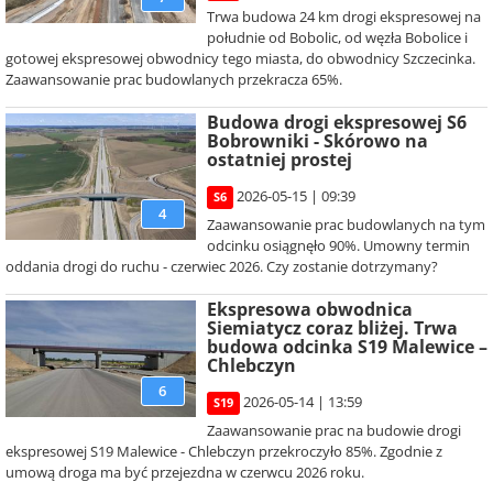
Trwa budowa 24 km drogi ekspresowej na
południe od Bobolic, od węzła Bobolice i
gotowej ekspresowej obwodnicy tego miasta, do obwodnicy Szczecinka.
Zaawansowanie prac budowlanych przekracza 65%.
Budowa drogi ekspresowej S6
Bobrowniki - Skórowo na
ostatniej prostej
2026-05-15 | 09:39
S6
4
Zaawansowanie prac budowlanych na tym
odcinku osiągnęło 90%. Umowny termin
oddania drogi do ruchu - czerwiec 2026. Czy zostanie dotrzymany?
Ekspresowa obwodnica
Siemiatycz coraz bliżej. Trwa
budowa odcinka S19 Malewice –
Chlebczyn
6
2026-05-14 | 13:59
S19
Zaawansowanie prac na budowie drogi
ekspresowej S19 Malewice - Chlebczyn przekroczyło 85%. Zgodnie z
umową droga ma być przejezdna w czerwcu 2026 roku.