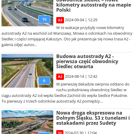
kilometry autostrady na mapie
Polski
10
2024-09-04 | 12:29
A2
W te wakacje przybyły nowe kilometry
autostrady A2 na wschód od Warszawy, Mowa o odcinkach na obwodnicy
Siedlec i części omijającej Kałuszyn. Oto jak prezentuje się nowa trasa A2 -
galeria zdjęć autos...
Budowa autostrady A2 -
pierwsza część obwodnicy
Siedlec otwarta
2024-08-14 | 12:42
A2
6
W pierwszej dekadzie sierpnia oddano do
ruchu południową obwodnicę Siedlec w
ciągu autostrady A2 od węzła Siedlce Zachód do węzła Siedlce Południe.
To pierwszy z trzech odcinków autostrady A2 pomiędzy...
Nowa droga ekspresowa na
Dolnym Śląsku. S3 z tunelami i
estakadami przez Sudety
2024-07-30 | 12:04
S3