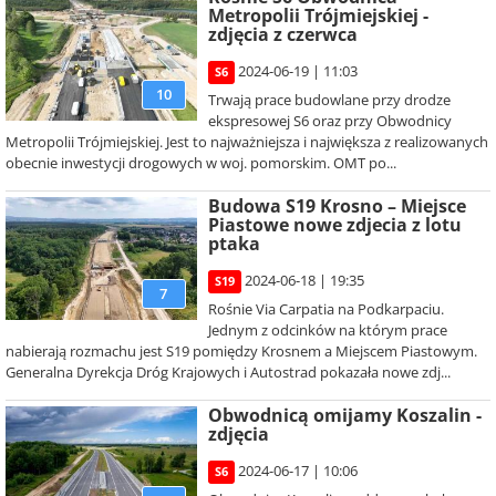
Metropolii Trójmiejskiej -
zdjęcia z czerwca
2024-06-19 | 11:03
S6
10
Trwają prace budowlane przy drodze
ekspresowej S6 oraz przy Obwodnicy
Metropolii Trójmiejskiej. Jest to najważniejsza i największa z realizowanych
obecnie inwestycji drogowych w woj. pomorskim. OMT po...
Budowa S19 Krosno – Miejsce
Piastowe nowe zdjecia z lotu
ptaka
2024-06-18 | 19:35
S19
7
Rośnie Via Carpatia na Podkarpaciu.
Jednym z odcinków na którym prace
nabierają rozmachu jest S19 pomiędzy Krosnem a Miejscem Piastowym.
Generalna Dyrekcja Dróg Krajowych i Autostrad pokazała nowe zdj...
Obwodnicą omijamy Koszalin -
zdjęcia
2024-06-17 | 10:06
S6