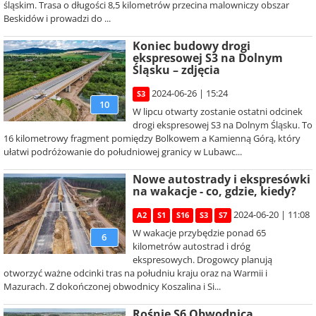
śląskim. Trasa o długości 8,5 kilometrów przecina malowniczy obszar
Beskidów i prowadzi do ...
Koniec budowy drogi
ekspresowej S3 na Dolnym
Śląsku – zdjęcia
2024-06-26 | 15:24
S3
10
W lipcu otwarty zostanie ostatni odcinek
drogi ekspresowej S3 na Dolnym Śląsku. To
16 kilometrowy fragment pomiędzy Bolkowem a Kamienną Górą, który
ułatwi podróżowanie do południowej granicy w Lubawc...
Nowe autostrady i ekspresówki
na wakacje - co, gdzie, kiedy?
2024-06-20 | 11:08
A2
S1
S16
S3
S7
W wakacje przybędzie ponad 65
6
kilometrów autostrad i dróg
ekspresowych. Drogowcy planują
otworzyć ważne odcinki tras na południu kraju oraz na Warmii i
Mazurach. Z dokończonej obwodnicy Koszalina i Si...
Rośnie S6 Obwodnica