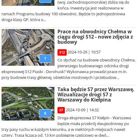
(woj. zachodniopomorskie) zbliża się do
końca. Inwestycja jest realizowana w
ramach Programu budowy 100 obwodnic. Będzie to jednojezdniowa
droga klasy GP, która o...
Prace na obwodnicy Chełma w
ciągu drogi S12 - nowe zdjęcia z
budowy
2024-10-29 | 10:57
S12
7
Co słychać na budowie obwodnicy Chełma,
pierwszego budowanego odcinka drogi
ekspresowej S12 Piaski - Dorohusk? Wykonawca prowadzi prace m.in.
przy budowie trasy głównej, obiektów mostowych i przebudow...
Taka będzie S7 przez Warszawę.
Wizualizacje drogi S7 z
Warszawy do Kiełpina
2024-10-09 | 14:32
S7
8
Droga ekspresowa S7 Kiełpin - Warszawa
będzie miała przekrój dwujezdniowy po
trzy pasy ruchu w każdym kierunku, a w niektórych miejscach nawet
cztery. Trasa licząca od. 13 km pobiegnie częściowo w dwó...