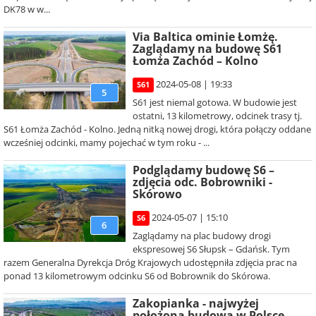
DK78 w w...
Via Baltica ominie Łomżę.
Zaglądamy na budowę S61
Łomża Zachód – Kolno
2024-05-08 | 19:33
S61
5
S61 jest niemal gotowa. W budowie jest
ostatni, 13 kilometrowy, odcinek trasy tj.
S61 Łomża Zachód - Kolno. Jedną nitką nowej drogi, która połączy oddane
wcześniej odcinki, mamy pojechać w tym roku - ...
Podglądamy budowę S6 –
zdjęcia odc. Bobrowniki -
Skórowo
2024-05-07 | 15:10
S6
6
Zaglądamy na plac budowy drogi
ekspresowej S6 Słupsk – Gdańsk. Tym
razem Generalna Dyrekcja Dróg Krajowych udostępniła zdjęcia prac na
ponad 13 kilometrowym odcinku S6 od Bobrownik do Skórowa.
Zakopianka - najwyżej
położona budowa w Polsce.