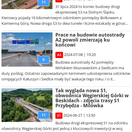
11
31 lipca 2024 to koniec budowy drogi
ekspresowej S3 na Dolnym Śląsku.
Kierowcy pojadą 16 kilometrowym odcinkiem pomiędzy Bolkowem a
Kamienną Górą. Nowa droga S3 to dwa tunele i liczne estakady w górac...
Prace na budowie autostrady
A2 powoli zmierzają ku
końcowi
2024-07-08 | 19:20
A2
9
Budowa autostrady A2 pomiędzy
Mińskiem Mazowieckim a Siedlcami ma
duży poślizg. Ostatnio zapowiadanym terminem udostepnienia odcinków
omijających Kałuszyn i Siedlce miały być wakacje tego roku. I o il...
Tak wygląda nowa S1,
obwodnica Węgierskiej Górki w
Beskidach - zdjęcia trasy S1
Przybędza - Milówka
11
2024-06-27 | 13:50
S1
Budowa drogi ekspresowej S1 na odcinku
obwodnicy Węgierskiej Górki jest jedną z kluczowych inwestycji w woj.