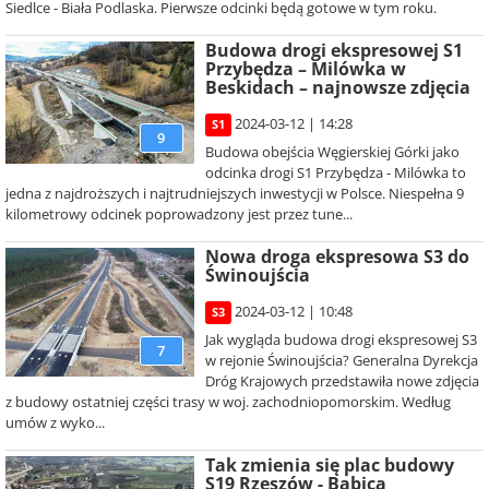
Siedlce - Biała Podlaska. Pierwsze odcinki będą gotowe w tym roku.
Budowa drogi ekspresowej S1
Przybędza – Milówka w
Beskidach – najnowsze zdjęcia
2024-03-12 | 14:28
S1
9
Budowa obejścia Węgierskiej Górki jako
odcinka drogi S1 Przybędza - Milówka to
jedna z najdroższych i najtrudniejszych inwestycji w Polsce. Niespełna 9
kilometrowy odcinek poprowadzony jest przez tune...
Nowa droga ekspresowa S3 do
Świnoujścia
2024-03-12 | 10:48
S3
Jak wygląda budowa drogi ekspresowej S3
7
w rejonie Świnoujścia? Generalna Dyrekcja
Dróg Krajowych przedstawiła nowe zdjęcia
z budowy ostatniej części trasy w woj. zachodniopomorskim. Według
umów z wyko...
Tak zmienia się plac budowy
S19 Rzeszów - Babica