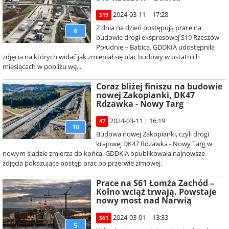
2024-03-11 | 17:28
S19
Z dnia na dzień postępują prace na
6
budowie drogi ekspresowej S19 Rzeszów
Południe – Babica. GDDKIA udostępniła
zdjęcia na których widać jak zmieniał się plac budowy w ostatnich
miesiącach w pobliżu wę...
Coraz bliżej finiszu na budowie
nowej Zakopianki, DK47
Rdzawka - Nowy Targ
2024-03-11 | 16:19
47
10
Budowa nowej Zakopianki, czyli drogi
krajowej DK47 Rdzawka - Nowy Targ w
nowym śladzie zmierza do końca. GDDKiA opublikowała najnowsze
zdjęcia pokazujące postęp prac po przerwie zimowej.
Prace na S61 Łomża Zachód –
Kolno wciąż trwają. Powstaje
nowy most nad Narwią
2024-03-01 | 13:33
S61
5