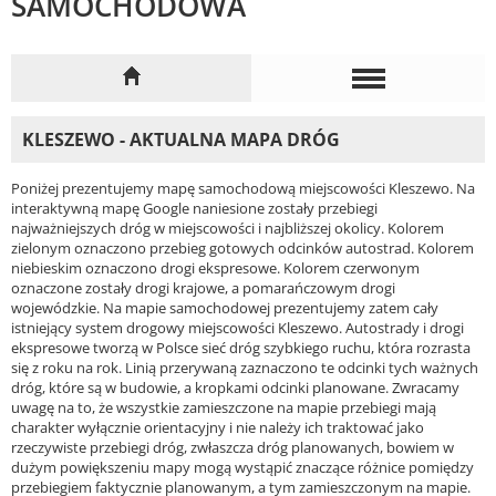
SAMOCHODOWA
KLESZEWO - AKTUALNA MAPA DRÓG
Poniżej prezentujemy mapę samochodową miejscowości Kleszewo. Na
interaktywną mapę Google naniesione zostały przebiegi
najważniejszych dróg w miejscowości i najbliższej okolicy. Kolorem
zielonym oznaczono przebieg gotowych odcinków autostrad. Kolorem
niebieskim oznaczono drogi ekspresowe. Kolorem czerwonym
oznaczone zostały drogi krajowe, a pomarańczowym drogi
wojewódzkie. Na mapie samochodowej prezentujemy zatem cały
istniejący system drogowy miejscowości Kleszewo. Autostrady i drogi
ekspresowe tworzą w Polsce sieć dróg szybkiego ruchu, która rozrasta
się z roku na rok. Linią przerywaną zaznaczono te odcinki tych ważnych
dróg, które są w budowie, a kropkami odcinki planowane. Zwracamy
uwagę na to, że wszystkie zamieszczone na mapie przebiegi mają
charakter wyłącznie orientacyjny i nie należy ich traktować jako
rzeczywiste przebiegi dróg, zwłaszcza dróg planowanych, bowiem w
dużym powiększeniu mapy mogą wystąpić znaczące różnice pomiędzy
przebiegiem faktycznie planowanym, a tym zamieszczonym na mapie.