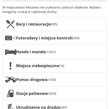
W miejscowości Kleszewo nie znaleziono żadnych obiektów. Wybierz
kategorię i szukaj w najbliższej okolicy.
Bary i restauracje
(695)
Fotoradary i miejsca kontroli
(435)
Hotele i motele
(13321)
Miejsca niebezpieczne
(16)
Pomoc drogowa
(1033)
Stacje paliwowe
(3533)
Utrudnienia na drodze
(447)