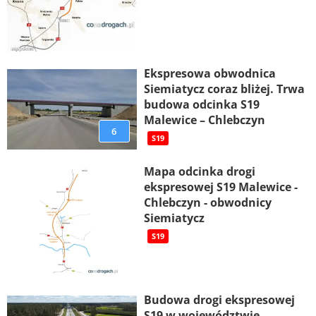
Ekspresowa obwodnica
Siemiatycz coraz bliżej. Trwa
budowa odcinka S19
Malewice – Chlebczyn
6
S19
Mapa odcinka drogi
ekspresowej S19 Malewice -
Chlebczyn - obwodnicy
Siemiatycz
S19
Budowa drogi ekspresowej
S19 w województwie