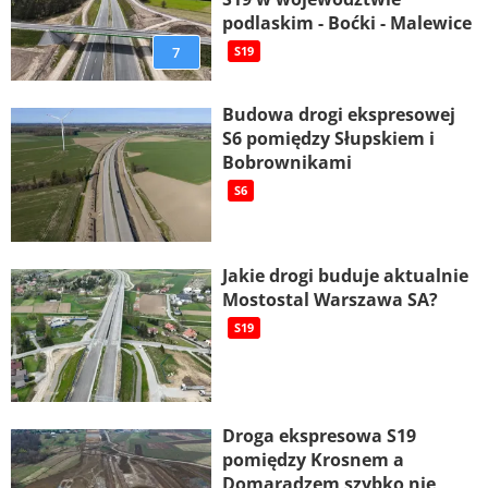
podlaskim - Boćki - Malewice
7
S19
Budowa drogi ekspresowej
S6 pomiędzy Słupskiem i
Bobrownikami
S6
Jakie drogi buduje aktualnie
Mostostal Warszawa SA?
S19
Droga ekspresowa S19
pomiędzy Krosnem a
Domaradzem szybko nie