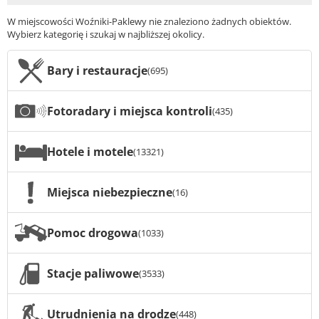
W miejscowości Woźniki-Paklewy nie znaleziono żadnych obiektów.
Wybierz kategorię i szukaj w najbliższej okolicy.
Bary i restauracje
(695)
Fotoradary i miejsca kontroli
(435)
Hotele i motele
(13321)
Miejsca niebezpieczne
(16)
Pomoc drogowa
(1033)
Stacje paliwowe
(3533)
Utrudnienia na drodze
(448)