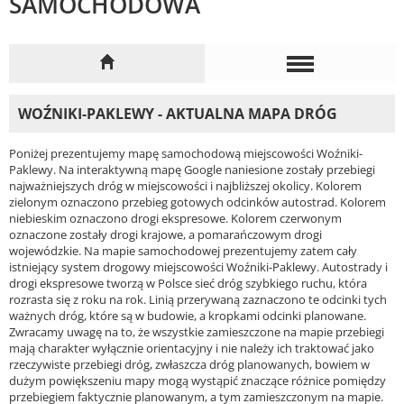
SAMOCHODOWA
WOŹNIKI-PAKLEWY - AKTUALNA MAPA DRÓG
Poniżej prezentujemy mapę samochodową miejscowości Woźniki-
Paklewy. Na interaktywną mapę Google naniesione zostały przebiegi
najważniejszych dróg w miejscowości i najbliższej okolicy. Kolorem
zielonym oznaczono przebieg gotowych odcinków autostrad. Kolorem
niebieskim oznaczono drogi ekspresowe. Kolorem czerwonym
oznaczone zostały drogi krajowe, a pomarańczowym drogi
wojewódzkie. Na mapie samochodowej prezentujemy zatem cały
istniejący system drogowy miejscowości Woźniki-Paklewy. Autostrady i
drogi ekspresowe tworzą w Polsce sieć dróg szybkiego ruchu, która
rozrasta się z roku na rok. Linią przerywaną zaznaczono te odcinki tych
ważnych dróg, które są w budowie, a kropkami odcinki planowane.
Zwracamy uwagę na to, że wszystkie zamieszczone na mapie przebiegi
mają charakter wyłącznie orientacyjny i nie należy ich traktować jako
rzeczywiste przebiegi dróg, zwłaszcza dróg planowanych, bowiem w
dużym powiększeniu mapy mogą wystąpić znaczące różnice pomiędzy
przebiegiem faktycznie planowanym, a tym zamieszczonym na mapie.