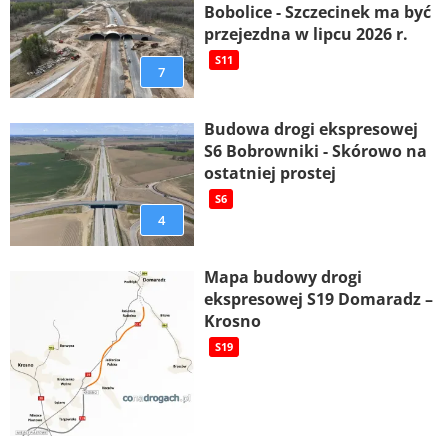
Bobolice - Szczecinek ma być
przejezdna w lipcu 2026 r.
S11
7
Budowa drogi ekspresowej
S6 Bobrowniki - Skórowo na
ostatniej prostej
S6
4
Mapa budowy drogi
ekspresowej S19 Domaradz –
Krosno
S19