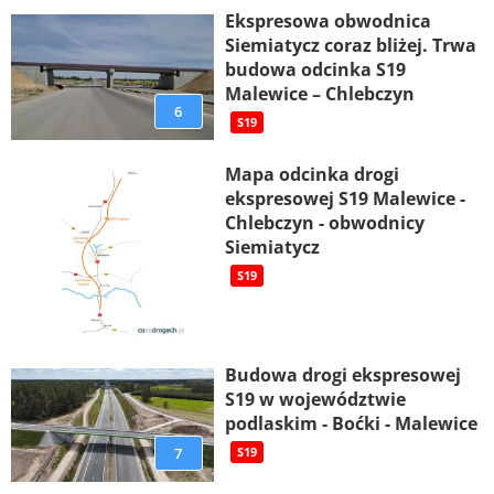
Ekspresowa obwodnica
Siemiatycz coraz bliżej. Trwa
budowa odcinka S19
Malewice – Chlebczyn
6
S19
Mapa odcinka drogi
ekspresowej S19 Malewice -
Chlebczyn - obwodnicy
Siemiatycz
S19
Budowa drogi ekspresowej
S19 w województwie
podlaskim - Boćki - Malewice
7
S19