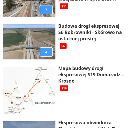
S11
7
Budowa drogi ekspresowej
S6 Bobrowniki - Skórowo na
ostatniej prostej
S6
4
Mapa budowy drogi
ekspresowej S19 Domaradz –
Krosno
S19
Ekspresowa obwodnica