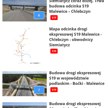
Siemiatycz coraz bliżej. Trwa
budowa odcinka S19
Malewice – Chlebczyn
6
S19
Mapa odcinka drogi
ekspresowej S19 Malewice -
Chlebczyn - obwodnicy
Siemiatycz
S19
Budowa drogi ekspresowej
S19 w województwie
podlaskim - Boćki - Malewice
7
S19
Budowa drogi ekspresowej