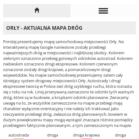
ORŁY - AKTUALNA MAPA DRÓG
Poniżej prezentujemy mapę samochodową miejscowości Orły. Na
interaktywną mapę Google naniesione zostały przebiegi
najważniejszych dróg w miejscowości i najbliższej okolicy. Kolorem
zielonym oznaczono przebieg gotowych odcinków autostrad. Kolorem
niebieskim oznaczono drogi ekspresowe. Kolorem czerwonym
oznaczone zostały drogi krajowe, a pomarańczowym drogi
wojewódzkie. Na mapie samochodowej prezentujemy zatem cały
istniejący system drogowy miejscowości Orły. Autostrady i drogi
ekspresowe tworzą w Polsce sieć dróg szybkiego ruchu, która rozrasta
się z roku na rok. Linią przerywaną zaznaczono te odcinki tych ważnych
dróg, które są w budowie, a kropkami odcinki planowane. Zwracamy
uwagę na to, że wszystkie zamieszczone na mapie przebiegi mają
charakter wyłącznie orientacyjny i nie należy ich traktować jako
rzeczywiste przebiegi dróg, zwłaszcza dróg planowanych, bowiem w
dużym powiększeniu mapy mogą wystąpić znaczące różnice pomiędzy
przebiegiem faktycznie planowanym, a tym zamieszczonym na mapie.
autostrada
droga
droga krajowa
droga