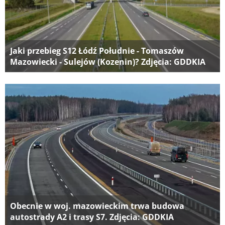
Jaki przebieg S12 Łódź Południe - Tomaszów
Mazowiecki - Sulejów (Kozenin)? Zdjęcia: GDDKIA
Obecnie w woj. mazowieckim trwa budowa
autostrady A2 i trasy S7. Zdjęcia: GDDKIA