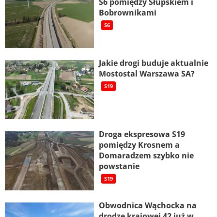
S6 pomiędzy Słupskiem i
Bobrownikami
S6
Jakie drogi buduje aktualnie
Mostostal Warszawa SA?
S19
Droga ekspresowa S19
pomiędzy Krosnem a
Domaradzem szybko nie
powstanie
S19
Obwodnica Wąchocka na
drodze krajowej 42 już w