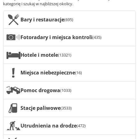
kategorię i szukaj w najbliższej okolicy.
Bary i restauracje
(695)
Fotoradary i miejsca kontroli
(435)
Hotele i motele
(13321)
Miejsca niebezpieczne
(16)
Pomoc drogowa
(1033)
Stacje paliwowe
(3533)
Utrudnienia na drodze
(472)