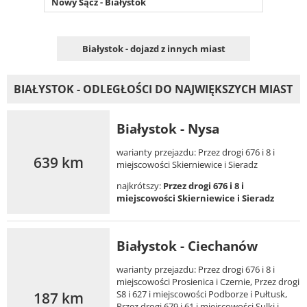
Nowy Sącz - Białystok
Białystok - dojazd z innych miast
BIAŁYSTOK - ODLEGŁOŚCI DO NAJWIĘKSZYCH MIAST
Białystok - Nysa
warianty przejazdu: Przez drogi 676 i 8 i
639 km
miejscowości Skierniewice i Sieradz
najkrótszy:
Przez drogi 676 i 8 i
miejscowości Skierniewice i Sieradz
Białystok - Ciechanów
warianty przejazdu: Przez drogi 676 i 8 i
miejscowości Prosienica i Czernie, Przez drogi
187 km
S8 i 627 i miejscowości Podborze i Pułtusk,
Przez drogi 679 i 61 i miejscowości Sulki i