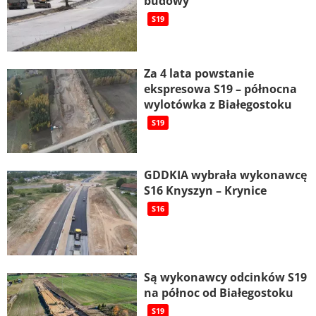
budowy
S19
Za 4 lata powstanie
ekspresowa S19 – północna
wylotówka z Białegostoku
S19
GDDKIA wybrała wykonawcę
S16 Knyszyn – Krynice
S16
Są wykonawcy odcinków S19
na północ od Białegostoku
S19