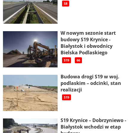
S8
W nowym sezonie start
budowy S19 Krynice -
Białystok i obwodnicy
Bielska Podlaskiego
S19
66
Budowa drogi S19 w woj.
podlaskim – odcinki, stan
realizacji
S19
S19 Krynice – Dobrzyniewo -
Białystok wchodzi w etap