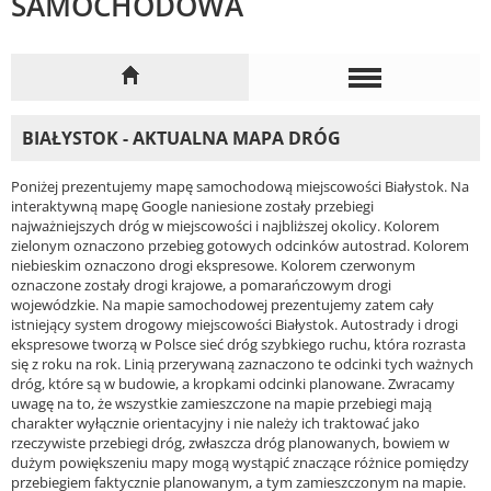
SAMOCHODOWA
BIAŁYSTOK - AKTUALNA MAPA DRÓG
Poniżej prezentujemy mapę samochodową miejscowości Białystok. Na
interaktywną mapę Google naniesione zostały przebiegi
najważniejszych dróg w miejscowości i najbliższej okolicy. Kolorem
zielonym oznaczono przebieg gotowych odcinków autostrad. Kolorem
niebieskim oznaczono drogi ekspresowe. Kolorem czerwonym
oznaczone zostały drogi krajowe, a pomarańczowym drogi
wojewódzkie. Na mapie samochodowej prezentujemy zatem cały
istniejący system drogowy miejscowości Białystok. Autostrady i drogi
ekspresowe tworzą w Polsce sieć dróg szybkiego ruchu, która rozrasta
się z roku na rok. Linią przerywaną zaznaczono te odcinki tych ważnych
dróg, które są w budowie, a kropkami odcinki planowane. Zwracamy
uwagę na to, że wszystkie zamieszczone na mapie przebiegi mają
charakter wyłącznie orientacyjny i nie należy ich traktować jako
rzeczywiste przebiegi dróg, zwłaszcza dróg planowanych, bowiem w
dużym powiększeniu mapy mogą wystąpić znaczące różnice pomiędzy
przebiegiem faktycznie planowanym, a tym zamieszczonym na mapie.