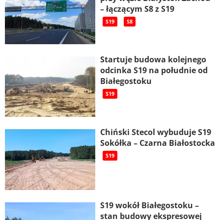
– łączącym S8 z S19
S19
S8
Startuje budowa kolejnego
odcinka S19 na południe od
Białegostoku
S19
Chiński Stecol wybuduje S19
Sokółka – Czarna Białostocka
S19
S19 wokół Białegostoku –
stan budowy ekspresowej