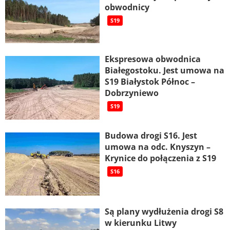
obwodnicy
S19
Ekspresowa obwodnica
Białegostoku. Jest umowa na
S19 Białystok Północ –
Dobrzyniewo
S19
Budowa drogi S16. Jest
umowa na odc. Knyszyn –
Krynice do połączenia z S19
S16
Są plany wydłużenia drogi S8
w kierunku Litwy