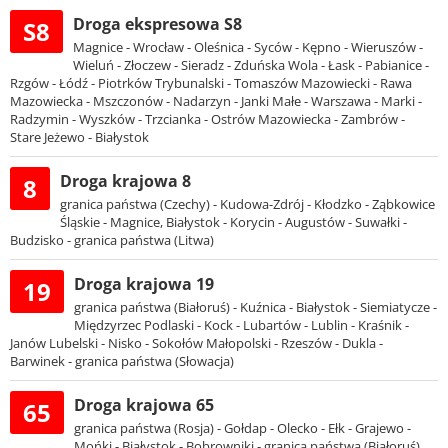
Droga ekspresowa S8
S8
Magnice - Wrocław - Oleśnica - Syców - Kępno - Wieruszów -
Wieluń - Złoczew - Sieradz - Zduńska Wola - Łask - Pabianice -
Rzgów - Łódź - Piotrków Trybunalski - Tomaszów Mazowiecki - Rawa
Mazowiecka - Mszczonów - Nadarzyn - Janki Małe - Warszawa - Marki -
Radzymin - Wyszków - Trzcianka - Ostrów Mazowiecka - Zambrów -
Stare Jeżewo - Białystok
Droga krajowa 8
8
granica państwa (Czechy) - Kudowa-Zdrój - Kłodzko - Ząbkowice
Śląskie - Magnice, Białystok - Korycin - Augustów - Suwałki -
Budzisko - granica państwa (Litwa)
Droga krajowa 19
19
granica państwa (Białoruś) - Kuźnica - Białystok - Siemiatycze -
Międzyrzec Podlaski - Kock - Lubartów - Lublin - Kraśnik -
Janów Lubelski - Nisko - Sokołów Małopolski - Rzeszów - Dukla -
Barwinek - granica państwa (Słowacja)
Droga krajowa 65
65
granica państwa (Rosja) - Gołdap - Olecko - Ełk - Grajewo -
Mońki - Białystok - Bobrowniki - granica państwa (Białoruś)