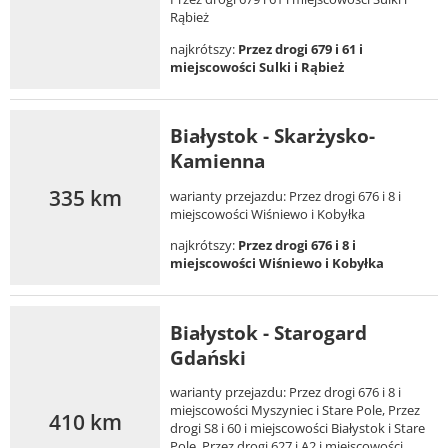
Rąbież
najkrótszy:
Przez drogi 679 i 61 i
miejscowości Sulki i Rąbież
Białystok - Skarżysko-
Kamienna
335 km
warianty przejazdu: Przez drogi 676 i 8 i
miejscowości Wiśniewo i Kobyłka
najkrótszy:
Przez drogi 676 i 8 i
miejscowości Wiśniewo i Kobyłka
Białystok - Starogard
Gdański
warianty przejazdu: Przez drogi 676 i 8 i
miejscowości Myszyniec i Stare Pole, Przez
410 km
drogi S8 i 60 i miejscowości Białystok i Stare
Pole, Przez drogi 627 i A2 i miejscowości