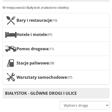
W miejscowości Białystok znaleziono obiekty:
Bary i restauracje
(10)
Hotele i motele
(97)
Pomoc drogowa
(11)
Stacje paliwowe
(28)
Warsztaty samochodowe
(37)
BIAŁYSTOK - GŁÓWNE DROGI I ULICE