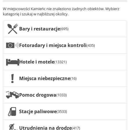
W miejscowości Kamieńc nie znaleziono żadnych obiektów. Wybierz
kategorię i szukaj w najbliższej okolicy.
Bary i restauracje
(695)
Fotoradary i miejsca kontroli
(435)
Hotele i motele
(13321)
Miejsca niebezpieczne
(16)
Pomoc drogowa
(1033)
Stacje paliwowe
(3533)
Utrudnienia na drodze
(417)