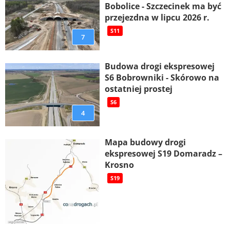
Bobolice - Szczecinek ma być
przejezdna w lipcu 2026 r.
S11
7
Budowa drogi ekspresowej
S6 Bobrowniki - Skórowo na
ostatniej prostej
S6
4
Mapa budowy drogi
ekspresowej S19 Domaradz –
Krosno
S19