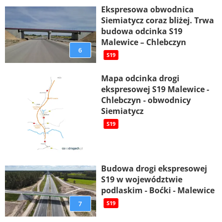
Ekspresowa obwodnica
Siemiatycz coraz bliżej. Trwa
budowa odcinka S19
Malewice – Chlebczyn
6
S19
Mapa odcinka drogi
ekspresowej S19 Malewice -
Chlebczyn - obwodnicy
Siemiatycz
S19
Budowa drogi ekspresowej
S19 w województwie
podlaskim - Boćki - Malewice
7
S19