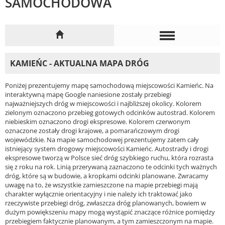
SAMOCHODOWA
KAMIEŃC - AKTUALNA MAPA DRÓG
Poniżej prezentujemy mapę samochodową miejscowości Kamieńc. Na
interaktywną mapę Google naniesione zostały przebiegi
najważniejszych dróg w miejscowości i najbliższej okolicy. Kolorem
zielonym oznaczono przebieg gotowych odcinków autostrad. Kolorem
niebieskim oznaczono drogi ekspresowe. Kolorem czerwonym
oznaczone zostały drogi krajowe, a pomarańczowym drogi
wojewódzkie. Na mapie samochodowej prezentujemy zatem cały
istniejący system drogowy miejscowości Kamieńc. Autostrady i drogi
ekspresowe tworzą w Polsce sieć dróg szybkiego ruchu, która rozrasta
się z roku na rok. Linią przerywaną zaznaczono te odcinki tych ważnych
dróg, które są w budowie, a kropkami odcinki planowane. Zwracamy
uwagę na to, że wszystkie zamieszczone na mapie przebiegi mają
charakter wyłącznie orientacyjny i nie należy ich traktować jako
rzeczywiste przebiegi dróg, zwłaszcza dróg planowanych, bowiem w
dużym powiększeniu mapy mogą wystąpić znaczące różnice pomiędzy
przebiegiem faktycznie planowanym, a tym zamieszczonym na mapie.