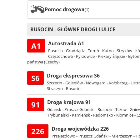
Pomoc drogowa
(1)
RUSOCIN - GŁÓWNE DROGI I ULICE
Autostrada A1
A1
Rusocin - Grudziądz - Toruń - Kutno - Stryków - Ł
Częstochowa - Pyrzowice - Piekary Śląskie - Bytom -
państwa (Czechy)
Droga ekspresowa S6
S6
Szczecin - Goleniów - Nowogard - Kołobrzeg - Ustro
Straszyn - Rusocin
Droga krajowa 91
91
Gdańsk - Pruszcz Gdański - Rusocin - Tczew - Gniew
Trybunalski - Kamieńsk - Radomsko - Kłomnice - 
Droga wojewódzka 226
226
Przejazdowo - Pruszcz Gdański - Mierzeszyn - Ho