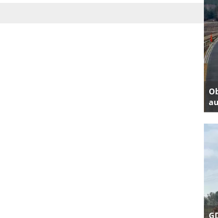
Ob
au
GD