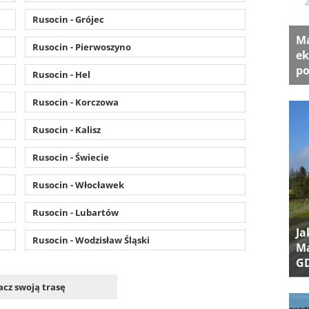
Rusocin - Grójec
Ma
Rusocin - Pierwoszyno
ek
po
Rusocin - Hel
Rusocin - Korczowa
Rusocin - Kalisz
Rusocin - Świecie
Rusocin - Włocławek
Rusocin - Lubartów
Ja
Rusocin - Wodzisław Śląski
Ma
G
cz swoją trasę