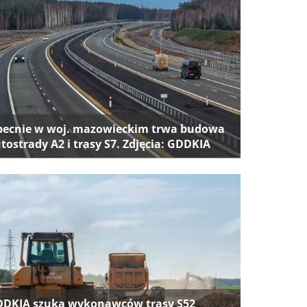
ecnie w woj. mazowieckim trwa budowa
tostrady A2 i trasy S7. Zdjęcia: GDDKIA
DKIA szuka wykonawców trasy S52