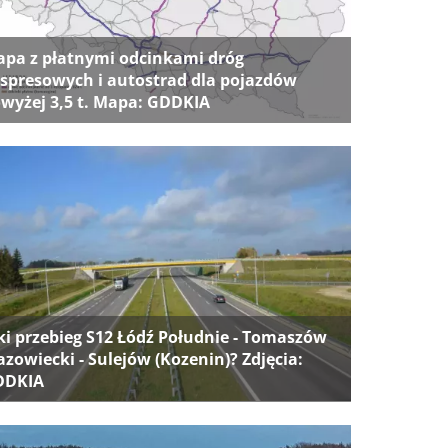
pa z płatnymi odcinkami dróg
spresowych i autostrad dla pojazdów
wyżej 3,5 t. Mapa: GDDKIA
ki przebieg S12 Łódź Południe - Tomaszów
zowiecki - Sulejów (Kozenin)? Zdjęcia:
DDKIA