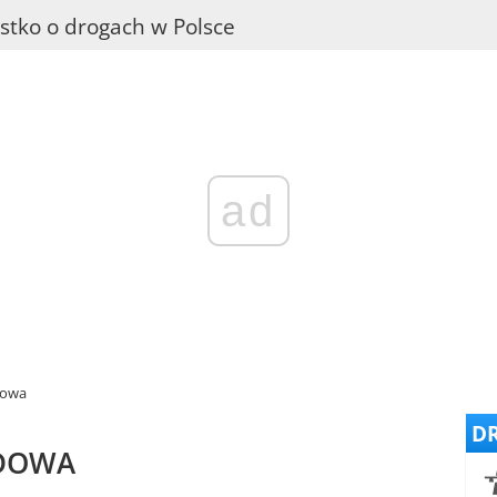
stko o drogach w Polsce
ad
dowa
DR
ODOWA