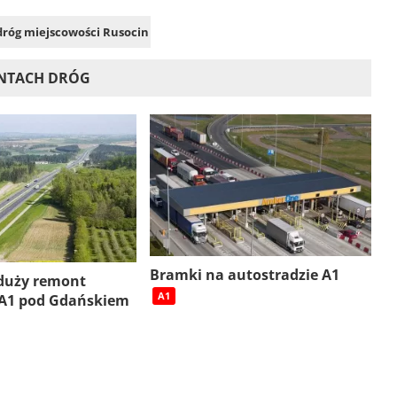
 dróg miejscowości Rusocin
ONTACH DRÓG
Bramki na autostradzie A1
 duży remont
A1
 A1 pod Gdańskiem