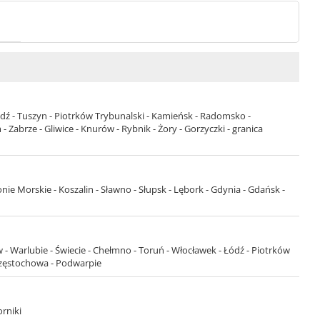
ódź - Tuszyn - Piotrków Trybunalski - Kamieńsk - Radomsko -
 Zabrze - Gliwice - Knurów - Rybnik - Żory - Gorzyczki - granica
nie Morskie - Koszalin - Sławno - Słupsk - Lębork - Gdynia - Gdańsk -
 - Warlubie - Świecie - Chełmno - Toruń - Włocławek - Łódź - Piotrków
Częstochowa - Podwarpie
rniki