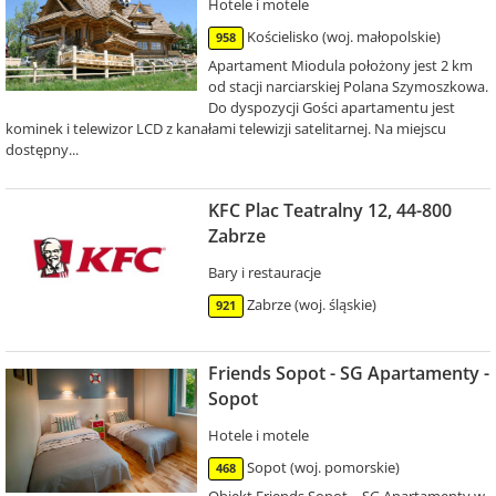
Hotele i motele
Kościelisko (woj. małopolskie)
958
Apartament Miodula położony jest 2 km
od stacji narciarskiej Polana Szymoszkowa.
Do dyspozycji Gości apartamentu jest
kominek i telewizor LCD z kanałami telewizji satelitarnej. Na miejscu
dostępny...
KFC Plac Teatralny 12, 44-800
Zabrze
Bary i restauracje
Zabrze (woj. śląskie)
921
Friends Sopot - SG Apartamenty -
Sopot
Hotele i motele
Sopot (woj. pomorskie)
468