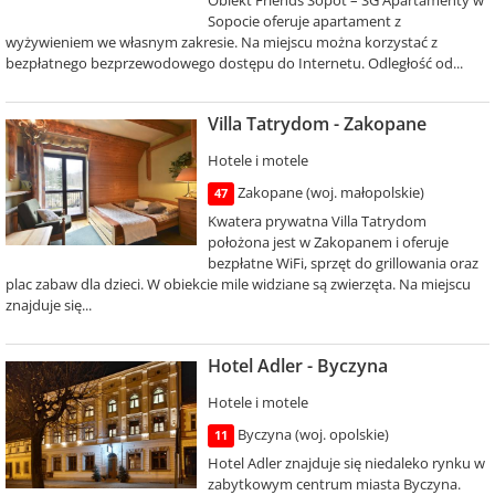
Obiekt Friends Sopot – SG Apartamenty w
Sopocie oferuje apartament z
wyżywieniem we własnym zakresie. Na miejscu można korzystać z
bezpłatnego bezprzewodowego dostępu do Internetu. Odległość od...
Villa Tatrydom - Zakopane
Hotele i motele
Zakopane (woj. małopolskie)
47
Kwatera prywatna Villa Tatrydom
położona jest w Zakopanem i oferuje
bezpłatne WiFi, sprzęt do grillowania oraz
plac zabaw dla dzieci. W obiekcie mile widziane są zwierzęta. Na miejscu
znajduje się...
Hotel Adler - Byczyna
Hotele i motele
Byczyna (woj. opolskie)
11
Hotel Adler znajduje się niedaleko rynku w
zabytkowym centrum miasta Byczyna.