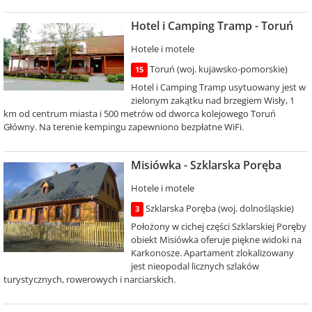
Hotel i Camping Tramp - Toruń
Hotele i motele
Toruń (woj. kujawsko-pomorskie)
15
Hotel i Camping Tramp usytuowany jest w
zielonym zakątku nad brzegiem Wisły, 1
km od centrum miasta i 500 metrów od dworca kolejowego Toruń
Główny. Na terenie kempingu zapewniono bezpłatne WiFi.
Misiówka - Szklarska Poręba
Hotele i motele
Szklarska Poręba (woj. dolnośląskie)
3
Położony w cichej części Szklarskiej Poręby
obiekt Misiówka oferuje piękne widoki na
Karkonosze. Apartament zlokalizowany
jest nieopodal licznych szlaków
turystycznych, rowerowych i narciarskich.