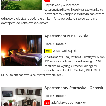
Usytuowany w Jachrance
czterogwiazdkowy hotel Warszawianka to
nowoczesny kompleks z dużym zapleczem
odnowy biologicznej. Oferuje on komfortowe pokoje z telewizorem z
dostępem do kanałów kablowych.
Apartament Nina - Wisła
Hotele i motele
Wisła (woj. śląskie)
941
Apartament Nina jest usytuowany w Wiśle,
130 metrów od dworca kolejowego i 550
metrów od wyciągu krzesełkowego w
ośrodku narciarskim Skolnity Wisła Ski &
Bike. Obiekt zapewnia zakwaterowanie bez...
Apartamenty Starówka - Gdańsk
Hotele i motele
Gdańsk (woj. pomorskie)
91