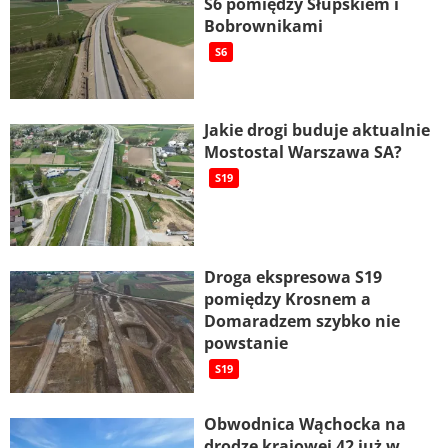
S6 pomiędzy Słupskiem i
Bobrownikami
S6
Jakie drogi buduje aktualnie
Mostostal Warszawa SA?
S19
Droga ekspresowa S19
pomiędzy Krosnem a
Domaradzem szybko nie
powstanie
S19
Obwodnica Wąchocka na
drodze krajowej 42 już w