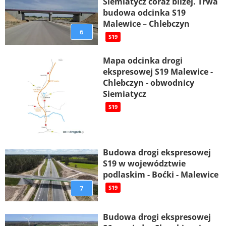
Siemiatycz coraz bliżej. Trwa
budowa odcinka S19
Malewice – Chlebczyn
6
S19
Mapa odcinka drogi
ekspresowej S19 Malewice -
Chlebczyn - obwodnicy
Siemiatycz
S19
Budowa drogi ekspresowej
S19 w województwie
podlaskim - Boćki - Malewice
7
S19
Budowa drogi ekspresowej