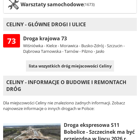
Warsztaty samochodowe
(1673)
CELINY - GŁÓWNE DROGI I ULICE
Droga krajowa 73
73
Wiśniówka - Kielce - Morawica - Busko-Zdrój - Szczucin -
Dąbrowa Tarnowska - Tarnów - Pilzno - Jasło
lista wszystkich dróg miejscowości Celiny
CELINY - INFORMACJE O BUDOWIE I REMONTACH
DRÓG
Dla miejscowości Celiny nie znaleziono żadnych informacji. Zobacz
najnowsze informacje o innych drogach w Polsce:
Droga ekspresowa S11
Bobolice - Szczecinek ma być
przejezdna w lipcu 2026 r.