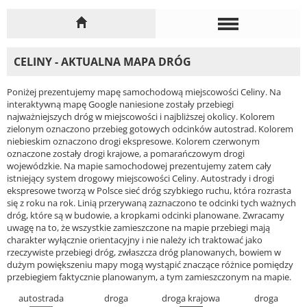
CELINY - AKTUALNA MAPA DRÓG
Poniżej prezentujemy mapę samochodową miejscowości Celiny. Na
interaktywną mapę Google naniesione zostały przebiegi
najważniejszych dróg w miejscowości i najbliższej okolicy. Kolorem
zielonym oznaczono przebieg gotowych odcinków autostrad. Kolorem
niebieskim oznaczono drogi ekspresowe. Kolorem czerwonym
oznaczone zostały drogi krajowe, a pomarańczowym drogi
wojewódzkie. Na mapie samochodowej prezentujemy zatem cały
istniejący system drogowy miejscowości Celiny. Autostrady i drogi
ekspresowe tworzą w Polsce sieć dróg szybkiego ruchu, która rozrasta
się z roku na rok. Linią przerywaną zaznaczono te odcinki tych ważnych
dróg, które są w budowie, a kropkami odcinki planowane. Zwracamy
uwagę na to, że wszystkie zamieszczone na mapie przebiegi mają
charakter wyłącznie orientacyjny i nie należy ich traktować jako
rzeczywiste przebiegi dróg, zwłaszcza dróg planowanych, bowiem w
dużym powiększeniu mapy mogą wystąpić znaczące różnice pomiędzy
przebiegiem faktycznie planowanym, a tym zamieszczonym na mapie.
autostrada
droga
droga krajowa
droga