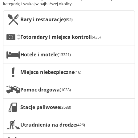
kategorię i szukaj w najbliższej okolicy.
Bary i restauracje
(695)
Fotoradary i miejsca kontroli
(435)
Hotele i motele
(13321)
Miejsca niebezpieczne
(16)
Pomoc drogowa
(1033)
Stacje paliwowe
(3533)
Utrudnienia na drodze
(426)