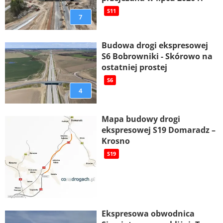
S11
7
Budowa drogi ekspresowej
S6 Bobrowniki - Skórowo na
ostatniej prostej
S6
4
Mapa budowy drogi
ekspresowej S19 Domaradz –
Krosno
S19
Ekspresowa obwodnica