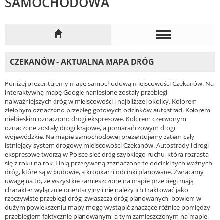
SAMOCHODOWA
CZEKANÓW - AKTUALNA MAPA DRÓG
Poniżej prezentujemy mapę samochodową miejscowości Czekanów. Na
interaktywną mapę Google naniesione zostały przebiegi
najważniejszych dróg w miejscowości i najbliższej okolicy. Kolorem
zielonym oznaczono przebieg gotowych odcinków autostrad. Kolorem
niebieskim oznaczono drogi ekspresowe. Kolorem czerwonym
oznaczone zostały drogi krajowe, a pomarańczowym drogi
wojewódzkie. Na mapie samochodowej prezentujemy zatem cały
istniejący system drogowy miejscowości Czekanów. Autostrady i drogi
ekspresowe tworzą w Polsce sieć dróg szybkiego ruchu, która rozrasta
się z roku na rok. Linią przerywaną zaznaczono te odcinki tych ważnych
dróg, które są w budowie, a kropkami odcinki planowane. Zwracamy
uwagę na to, że wszystkie zamieszczone na mapie przebiegi mają
charakter wyłącznie orientacyjny i nie należy ich traktować jako
rzeczywiste przebiegi dróg, zwłaszcza dróg planowanych, bowiem w
dużym powiększeniu mapy mogą wystąpić znaczące różnice pomiędzy
przebiegiem faktycznie planowanym, a tym zamieszczonym na mapie.