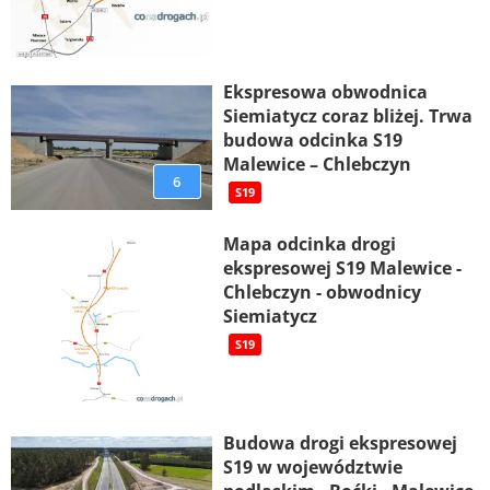
Ekspresowa obwodnica
Siemiatycz coraz bliżej. Trwa
budowa odcinka S19
Malewice – Chlebczyn
6
S19
Mapa odcinka drogi
ekspresowej S19 Malewice -
Chlebczyn - obwodnicy
Siemiatycz
S19
Budowa drogi ekspresowej
S19 w województwie