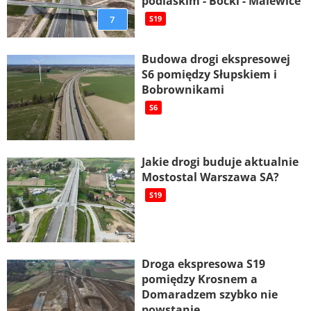
podlaskim - Boćki - Malewice
7
S19
Budowa drogi ekspresowej
S6 pomiędzy Słupskiem i
Bobrownikami
S6
Jakie drogi buduje aktualnie
Mostostal Warszawa SA?
S19
Droga ekspresowa S19
pomiędzy Krosnem a
Domaradzem szybko nie
powstanie