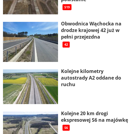
S19
Obwodnica Wąchocka na
drodze krajowej 42 już w
pełni przejezdna
42
Kolejne kilometry
autostrady A2 oddane do
ruchu
Kolejne 20 km drogi
ekspresowej S6 na majówkę
S6