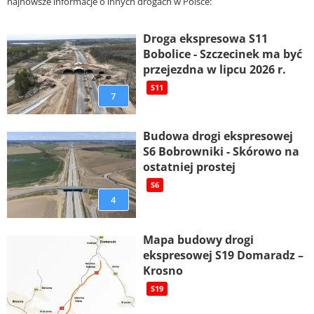
najnowsze informacje o innych drogach w Polsce:
Droga ekspresowa S11
Bobolice - Szczecinek ma być
przejezdna w lipcu 2026 r.
S11
7
Budowa drogi ekspresowej
S6 Bobrowniki - Skórowo na
ostatniej prostej
S6
4
Mapa budowy drogi
ekspresowej S19 Domaradz –
Krosno
S19