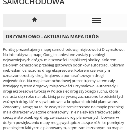
SAMOCHODOWA
DRZYMAŁOWO - AKTUALNA MAPA DRÓG
Poniżej prezentujemy mapę samochodową miejscowości Drzymałowo.
Na interaktywną mapę Google naniesione zostały przebiegi
najważniejszych dróg w miejscowości i najbliższej okolicy. Kolorem
zielonym oznaczono przebieg gotowych odcinków autostrad. Kolorem
niebieskim oznaczono drogi ekspresowe. Kolorem czerwonym
oznaczone zostały drogi krajowe, a pomarańczowym drogi
wojewódzkie. Na mapie samochodowej prezentujemy zatem cały
istniejący system drogowy miejscowości Drzymałowo. Autostrady i
drogi ekspresowe tworzą w Polsce sieć dróg szybkiego ruchu, która
rozrasta się z roku na rok. Linią przerywaną zaznaczono te odcinki tych
ważnych dróg, które są w budowie, a kropkami odcinki planowane.
Zwracamy uwagę na to, że wszystkie zamieszczone na mapie przebiegi
mają charakter wyłącznie orientacyjny i nie należy ich traktować jako
rzeczywiste przebiegi dróg, zwłaszcza dróg planowanych, bowiem w
dużym powiększeniu mapy mogą wystąpić znaczące różnice pomiędzy
przebiegiem faktycznie planowanym, a tym zamieszczonym na mapie.