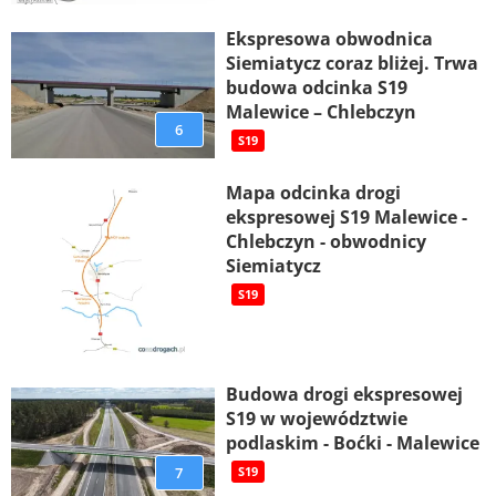
Ekspresowa obwodnica
Siemiatycz coraz bliżej. Trwa
budowa odcinka S19
Malewice – Chlebczyn
6
S19
Mapa odcinka drogi
ekspresowej S19 Malewice -
Chlebczyn - obwodnicy
Siemiatycz
S19
Budowa drogi ekspresowej
S19 w województwie
podlaskim - Boćki - Malewice
7
S19