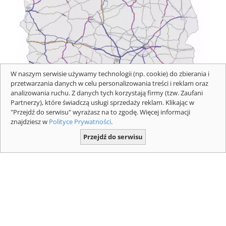
W naszym serwisie używamy technologii (np. cookie) do zbierania i
przetwarzania danych w celu personalizowania treści i reklam oraz
analizowania ruchu. Z danych tych korzystają firmy (tzw. Zaufani
Partnerzy), które świadczą usługi sprzedaży reklam. Klikając w
Mapa z płatnymi odcinkami dróg
"Przejdź do serwisu" wyrażasz na to zgodę. Więcej informacji
ekspresowych i autostrad dla pojazdów
znajdziesz w
Polityce Prywatności
.
powyżej 3,5 t. Mapa: GDDKIA
Przejdź do serwisu