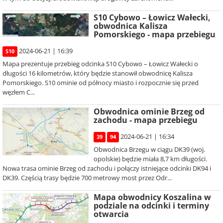
S10 Cybowo – Łowicz Wałecki,
obwodnica Kalisza
Pomorskiego - mapa przebiegu
2024-06-21 | 16:39
S10
Mapa prezentuje przebieg odcinka S10 Cybowo – Łowicz Wałecki o
długości 16 kilometrów, który będzie stanowił obwodnicę Kalisza
Pomorskiego. S10 ominie od północy miasto i rozpocznie się przed
węzłem C...
Obwodnica ominie Brzeg od
zachodu - mapa przebiegu
2024-06-21 | 16:34
39
94
Obwodnica Brzegu w ciągu DK39 (woj.
opolskie) będzie miała 8,7 km długości.
Nowa trasa ominie Brzeg od zachodu i połączy istniejące odcinki DK94 i
DK39. Częścią trasy będzie 700 metrowy most przez Odr...
Mapa obwodnicy Koszalina w
podziale na odcinki i terminy
otwarcia