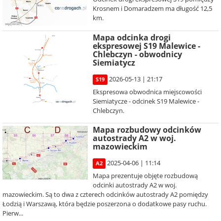
Krosnem i Domaradzem ma długość 12,5
km.
Mapa odcinka drogi
ekspresowej S19 Malewice -
Chlebczyn - obwodnicy
Siemiatycz
2026-05-13 | 21:17
S19
Ekspresowa obwodnica miejscowości
Siemiatycze - odcinek S19 Malewice -
Chlebczyn.
Mapa rozbudowy odcinków
autostrady A2 w woj.
mazowieckim
2025-04-06 | 11:14
A2
Mapa prezentuje objęte rozbudową
odcinki autostrady A2 w woj.
mazowieckim. Są to dwa z czterech odcinków autostrady A2 pomiędzy
Łodzią i Warszawą, która będzie poszerzona o dodatkowe pasy ruchu.
Pierw...