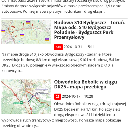
Od 1 listopada 2024 r. resort infrastruktury rozszerzył sieć dróg płatnych.
Zmiany dotyczą wyłącznie pojazdów o masie przekraczającej 3,5 t oraz
autobusów. Poniżej mapa z płatnymi odcinkami dróg ekspr...
Budowa S10 Bydgoszcz - Toruń.
Mapa odc. S10 Bydgoszcz
Południe - Bydgoszcz Park
Przemysłowy
2024-10-31 | 15:11
S10
Na mapie droga S10 jako obwodnica Bydgoszczy - zadanie, które
przewiduje budowę 8,9 km drogi ekspresowej S10 i rozbudowę 5,4 km
DK25. Droga S10 pobiegnie w większości obecnym śladem DK10, a
kierowcy b...
Obwodnica Bobolic w ciągu
DK25 - mapa przebiegu
2024-10-17 | 10:28
25
Obwodnica Bobolic w ciągu drogi krajowej
DK25 będzie miała 1,1 km. Połączy się z
drogą ekspresową S11 i dzięki temu
wyprowadzi ruch tranzytowy z miejscowości. Poniższa mapa pokazuje
przebieg obwodnicy...