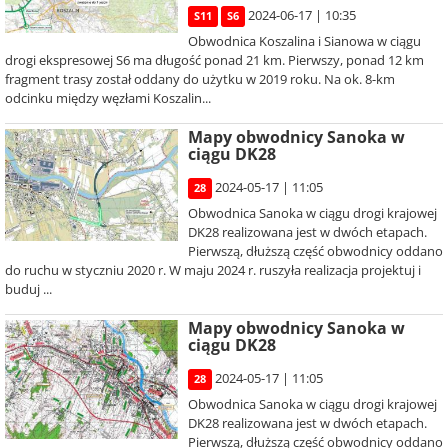
2024-06-17 | 10:35
S11
S6
Obwodnica Koszalina i Sianowa w ciągu
drogi ekspresowej S6 ma długość ponad 21 km. Pierwszy, ponad 12 km
fragment trasy został oddany do użytku w 2019 roku. Na ok. 8-km
odcinku między węzłami Koszalin...
Mapy obwodnicy Sanoka w
ciągu DK28
2024-05-17 | 11:05
28
Obwodnica Sanoka w ciągu drogi krajowej
DK28 realizowana jest w dwóch etapach.
Pierwszą, dłuższą część obwodnicy oddano
do ruchu w styczniu 2020 r. W maju 2024 r. ruszyła realizacja projektuj i
buduj ...
Mapy obwodnicy Sanoka w
ciągu DK28
2024-05-17 | 11:05
28
Obwodnica Sanoka w ciągu drogi krajowej
DK28 realizowana jest w dwóch etapach.
Pierwszą, dłuższą część obwodnicy oddano