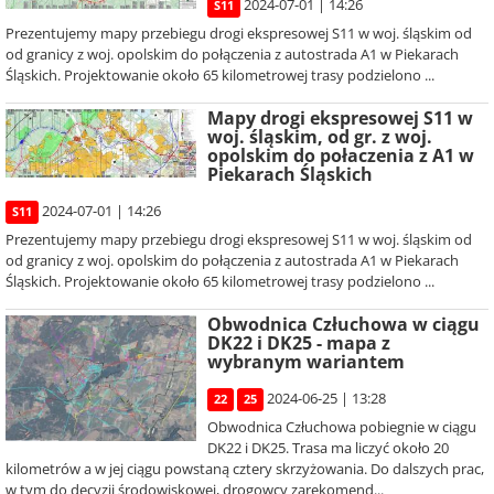
2024-07-01 | 14:26
S11
Prezentujemy mapy przebiegu drogi ekspresowej S11 w woj. śląskim od
od granicy z woj. opolskim do połączenia z autostrada A1 w Piekarach
Śląskich. Projektowanie około 65 kilometrowej trasy podzielono ...
Mapy drogi ekspresowej S11 w
woj. śląskim, od gr. z woj.
opolskim do połaczenia z A1 w
Piekarach Śląskich
2024-07-01 | 14:26
S11
Prezentujemy mapy przebiegu drogi ekspresowej S11 w woj. śląskim od
od granicy z woj. opolskim do połączenia z autostrada A1 w Piekarach
Śląskich. Projektowanie około 65 kilometrowej trasy podzielono ...
Obwodnica Człuchowa w ciągu
DK22 i DK25 - mapa z
wybranym wariantem
2024-06-25 | 13:28
22
25
Obwodnica Człuchowa pobiegnie w ciągu
DK22 i DK25. Trasa ma liczyć około 20
kilometrów a w jej ciągu powstaną cztery skrzyżowania. Do dalszych prac,
w tym do decyzji środowiskowej, drogowcy zarekomend...