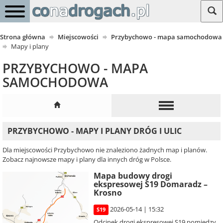
Strona główna
Miejscowości
Przybychowo - mapa samochodowa
Mapy i plany
PRZYBYCHOWO - MAPA
SAMOCHODOWA
PRZYBYCHOWO - MAPY I PLANY DRÓG I ULIC
Dla miejscowości Przybychowo nie znaleziono żadnych map i planów.
Zobacz najnowsze mapy i plany dla innych dróg w Polsce.
Mapa budowy drogi
ekspresowej S19 Domaradz –
Krosno
2026-05-14 | 15:32
S19
Odcinek drogi ekspresowej S19 pomiędzy