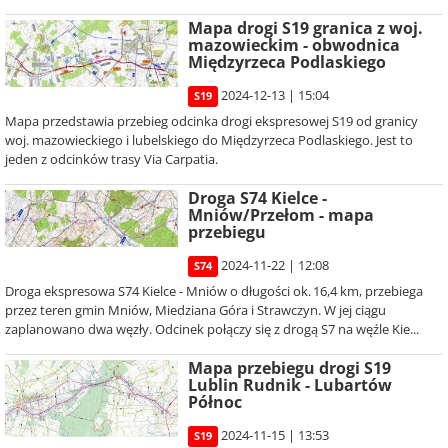
Mapa drogi S19 granica z woj.
mazowieckim - obwodnica
Międzyrzeca Podlaskiego
2024-12-13 | 15:04
S19
Mapa przedstawia przebieg odcinka drogi ekspresowej S19 od granicy
woj. mazowieckiego i lubelskiego do Międzyrzeca Podlaskiego. Jest to
jeden z odcinków trasy Via Carpatia.
Droga S74 Kielce -
Mniów/Przełom - mapa
przebiegu
2024-11-22 | 12:08
S74
Droga ekspresowa S74 Kielce - Mniów o długości ok. 16,4 km, przebiega
przez teren gmin Mniów, Miedziana Góra i Strawczyn. W jej ciągu
zaplanowano dwa węzły. Odcinek połączy się z drogą S7 na węźle Kie...
Mapa przebiegu drogi S19
Lublin Rudnik - Lubartów
Północ
2024-11-15 | 13:53
S19