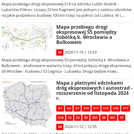
Mapa przebiegu drogi ekspresowej S19 na odcinku Lublin Rudnik -
Lubartów Północ. Liczący 23 km fragment jest jednym z sześciu odcinków
na jakie podzielono budowę 100 km trasy na północ od Lublina. W c...
Mapa przebiegu drogi
ekspresowej S5 pomiędzy
Sobótką k. Wrocławia a
Bolkowem
2024-11-15 | 12:03
S5
Mapa przebiegu drogi ekspresowej S5 pomiędzy Sobótką k. Wrocławia a
Bolkowem - analizowane warianty trasy, która połączy drogę ekspresową
S8 Wrocław - Kudowa z S3 Legnica - Lubawka. Droga będzie miała...
Mapa z płatnymi odcinkami
dróg ekspresowych i autostrad -
rozszerzenie od listopada 2024
r.
A1
A2
S1
S10
S11
S12
S16
S17
S19
S2
S3
S5
S51
S6
S61
S7
2024-11-12 | 12:35
S8