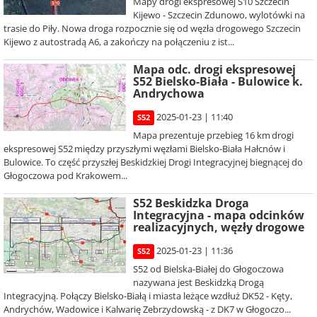
Mapy drogi ekspresowej S10 Szczecin
Kijewo - Szczecin Zdunowo, wylotówki na
trasie do Piły. Nowa droga rozpocznie się od węzła drogowego Szczecin
Kijewo z autostradą A6, a zakończy na połączeniu z ist...
Mapa odc. drogi ekspresowej
S52 Bielsko-Biała - Bulowice k.
Andrychowa
2025-01-23 | 11:40
S52
Mapa prezentuje przebieg 16 km drogi
ekspresowej S52 między przyszłymi węzłami Bielsko-Biała Hałcnów i
Bulowice. To część przyszłej Beskidzkiej Drogi Integracyjnej biegnącej do
Głogoczowa pod Krakowem...
S52 Beskidzka Droga
Integracyjna - mapa odcinków
realizacyjnych, węzły drogowe
2025-01-23 | 11:36
S52
S52 od Bielska-Białej do Głogoczowa
nazywana jest Beskidzką Drogą
Integracyjną. Połączy Bielsko-Białą i miasta leżące wzdłuż DK52 - Kęty,
Andrychów, Wadowice i Kalwarię Zebrzydowską - z DK7 w Głogoczo...