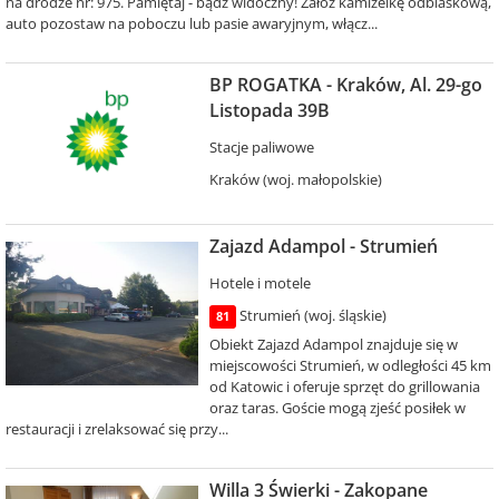
na drodze nr: 975. Pamiętaj - bądź widoczny! Załóż kamizelkę odblaskową,
auto pozostaw na poboczu lub pasie awaryjnym, włącz...
BP ROGATKA - Kraków, Al. 29-go
Listopada 39B
Stacje paliwowe
Kraków (woj. małopolskie)
Zajazd Adampol - Strumień
Hotele i motele
Strumień (woj. śląskie)
81
Obiekt Zajazd Adampol znajduje się w
miejscowości Strumień, w odległości 45 km
od Katowic i oferuje sprzęt do grillowania
oraz taras. Goście mogą zjeść posiłek w
restauracji i zrelaksować się przy...
Willa 3 Świerki - Zakopane