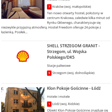
Kraków (woj. małopolskie)
7
Ten nowo otwarty hostel, położony w
centrum Krakowa, zaledwie kilka minut od
Rynku Głównego, charakteryzuje się
niezwykle przyjazną atmosferą. Hostel Freedom oferuje 24 pokoje z
łazienką. Posiłek...
SHELL STRZEGOM GRANIT -
Strzegom, ul. Wojska
Polskiego/DK5
Stacje paliwowe
Strzegom (woj. dolnośląskie)
5
Klon Pokoje Gościnne - Łódź
Hotele i motele
Łódź (woj. łódzkie)
1
Obiekt Klon Pokoje Gościnne znajduje się