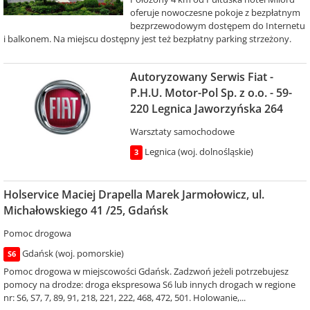
oferuje nowoczesne pokoje z bezpłatnym
bezprzewodowym dostępem do Internetu
i balkonem. Na miejscu dostępny jest też bezpłatny parking strzeżony.
Autoryzowany Serwis Fiat -
P.H.U. Motor-Pol Sp. z o.o. - 59-
220 Legnica Jaworzyńska 264
Warsztaty samochodowe
Legnica (woj. dolnośląskie)
3
Holservice Maciej Drapella Marek Jarmołowicz, ul.
Michałowskiego 41 /25, Gdańsk
Pomoc drogowa
Gdańsk (woj. pomorskie)
S6
Pomoc drogowa w miejscowości Gdańsk. Zadzwoń jeżeli potrzebujesz
pomocy na drodze: droga ekspresowa S6 lub innych drogach w regione
nr: S6, S7, 7, 89, 91, 218, 221, 222, 468, 472, 501. Holowanie,...