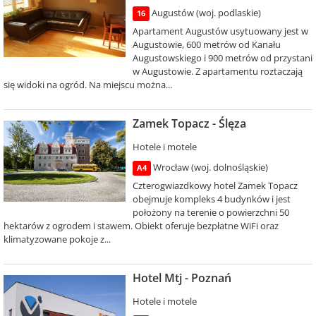
Augustów (woj. podlaskie)
16
Apartament Augustów usytuowany jest w
Augustowie, 600 metrów od Kanału
Augustowskiego i 900 metrów od przystani
w Augustowie. Z apartamentu roztaczają
się widoki na ogród. Na miejscu można...
Zamek Topacz - Ślęza
Hotele i motele
Wrocław (woj. dolnośląskie)
A4
Czterogwiazdkowy hotel Zamek Topacz
obejmuje kompleks 4 budynków i jest
położony na terenie o powierzchni 50
hektarów z ogrodem i stawem. Obiekt oferuje bezpłatne WiFi oraz
klimatyzowane pokoje z...
Hotel Mtj - Poznań
Hotele i motele