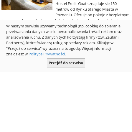
Hostel Frolic Goats znajduje się 150
metrów od Rynku Starego Miasta w
Poznaniu. Oferuje on pokoje z bezpłatnym,
bezprzewodowym dostępem do Internetu i wspólny salon z telewizorem
W naszym serwisie używamy technologii (np. cookie) do zbierania i
LCD i odtwarzaczem...
przetwarzania danych w celu personalizowania treści i reklam oraz
analizowania ruchu. Z danych tych korzystają firmy (tzw. Zaufani
Tatrzańska Kotwica - Witów
Partnerzy), które świadczą usługi sprzedaży reklam. Klikając w
"Przejdź do serwisu" wyrażasz na to zgodę. Więcej informacji
Hotele i motele
znajdziesz w
Polityce Prywatności
.
Witów (woj. małopolskie)
958
Przejdź do serwisu
Obiekt Tatrzańska Kotwica położony jest w
górskiej miejscowości Witów, w pobliżu
granicy ze Słowacją. Na terenie całego
obiektu zapewniono bezpłatne WiFi. Na miejscu dostępny jest także
bezpłatny...
Kordaki holiday house -
Mrągowo
Hotele i motele
Mrągowo (woj. warmińsko-mazurskie)