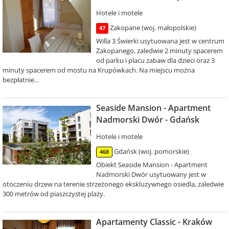
Hotele i motele
Zakopane (woj. małopolskie)
47
Willa 3 Świerki usytuowana jest w centrum
Zakopanego, zaledwie 2 minuty spacerem
od parku i placu zabaw dla dzieci oraz 3
minuty spacerem od mostu na Krupówkach. Na miejscu można
bezpłatnie...
Seaside Mansion - Apartment
Nadmorski Dwór - Gdańsk
Hotele i motele
Gdańsk (woj. pomorskie)
468
Obiekt Seaside Mansion - Apartment
Nadmorski Dwór usytuowany jest w
otoczeniu drzew na terenie strzeżonego ekskluzywnego osiedla, zaledwie
300 metrów od piaszczystej plaży.
Apartamenty Classic - Kraków