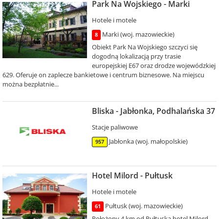
Park Na Wojskiego - Marki
Hotele i motele
Marki (woj. mazowieckie)
8
Obiekt Park Na Wojskiego szczyci się
dogodną lokalizacją przy trasie
europejskiej E67 oraz drodze wojewódzkiej
629. Oferuje on zaplecze bankietowe i centrum biznesowe. Na miejscu
można bezpłatnie...
Bliska - Jabłonka, Podhalańska 37
Stacje paliwowe
Jabłonka (woj. małopolskie)
957
Hotel Milord - Pułtusk
Hotele i motele
Pułtusk (woj. mazowieckie)
61
Położony 4 km od Pułtuska hotel Milord