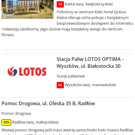
Kielce (woj. świętokrzyskie)
73
Położony w centrum Kielc hotel Qubus
Kielce oferuje ciche pokoje z bezpłatnym
bezprzewodowym dostępem do Internetu
i telewizją satelitarną. Jego Goście mają bezpłatny wstęp do centrum
fitness.
Stacja Paliw LOTOS OPTIMA -
Wyszków, ul. Białostocka 30
Stacje paliwowe
Wyszków (woj. mazowieckie)
62
Pomoc Drogowa, ul. Oleska 35 B, Radłów
Pomoc drogowa
Radłów (woj. małopolskie)
975
Wezwij pomoc drogową jeśli masz awarię samochodu koło miasta Radłów