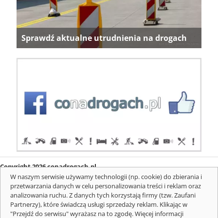
Sprawdź aktualne utrudnienia na drogach
Copyright 2026 conadrogach.pl
O firmie
Redakcja
Regulamin
Informacje o cookies
W naszym serwisie używamy technologii (np. cookie) do zbierania i
Mapa serwisu
Komunikaty
przetwarzania danych w celu personalizowania treści i reklam oraz
analizowania ruchu. Z danych tych korzystają firmy (tzw. Zaufani
Partnerzy), które świadczą usługi sprzedaży reklam. Klikając w
"Przejdź do serwisu" wyrażasz na to zgodę. Więcej informacji