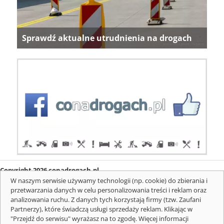
Sprawdź aktualne utrudnienia na drogach
Copyright 2026 conadrogach.pl
O firmie
Redakcja
Regulamin
Informacje o cookies
W naszym serwisie używamy technologii (np. cookie) do zbierania i
Mapa serwisu
Komunikaty
przetwarzania danych w celu personalizowania treści i reklam oraz
analizowania ruchu. Z danych tych korzystają firmy (tzw. Zaufani
Partnerzy), które świadczą usługi sprzedaży reklam. Klikając w
"Przejdź do serwisu" wyrażasz na to zgodę. Więcej informacji